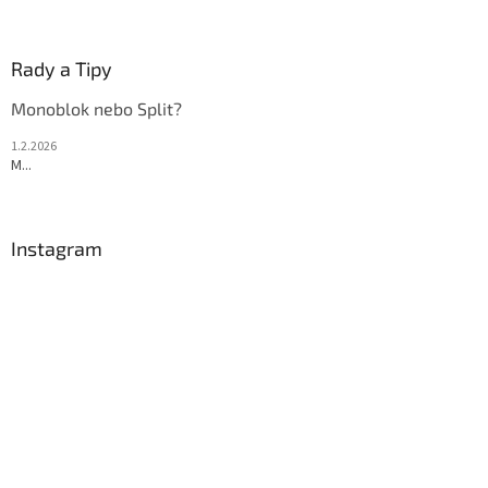
y
v
ý
Rady a Tipy
p
i
Monoblok nebo Split?
s
u
1.2.2026
M...
Instagram