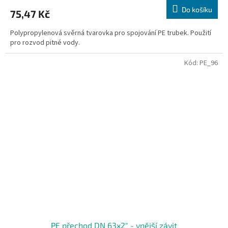
Do košíku
75,47 Kč
Polypropylenová svěrná tvarovka pro spojování PE trubek. Použití
pro rozvod pitné vody.
Kód:
PE_96
PE přechod DN 63x2" - vnější závit