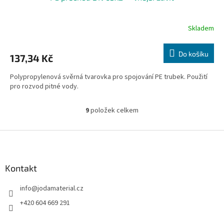
Skladem
Do košíku
137,34 Kč
Polypropylenová svěrná tvarovka pro spojování PE trubek. Použití
pro rozvod pitné vody.
9
položek celkem
O
v
l
Z
á
á
d
p
a
a
Kontakt
c
t
í
info
@
jodamaterial.cz
í
p
r
+420 604 669 291
v
k