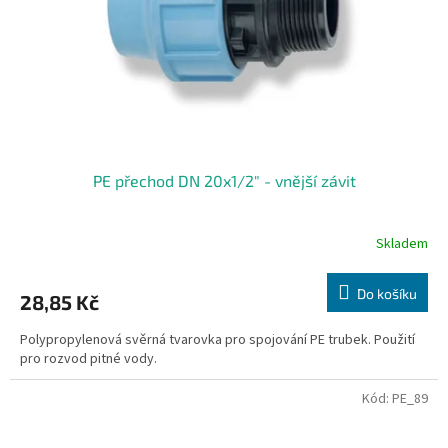
o
d
u
k
t
ů
PE přechod DN 20x1/2" - vnější závit
Skladem
Do košíku
28,85 Kč
Polypropylenová svěrná tvarovka pro spojování PE trubek. Použití
pro rozvod pitné vody.
Kód:
PE_89