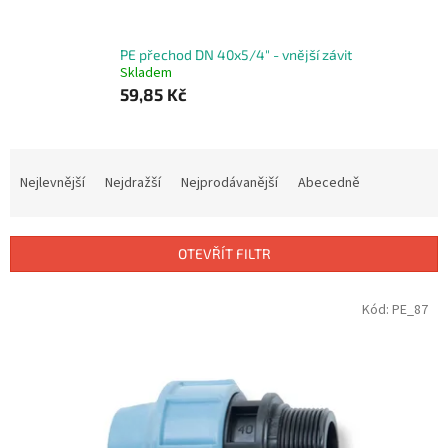
PE přechod DN 40x5/4" - vnější závit
Skladem
59,85 Kč
Ř
a
Nejlevnější
Nejdražší
Nejprodávanější
Abecedně
z
e
n
OTEVŘÍT FILTR
í
p
V
Kód:
PE_87
r
ý
o
p
d
i
u
s
k
p
t
r
ů