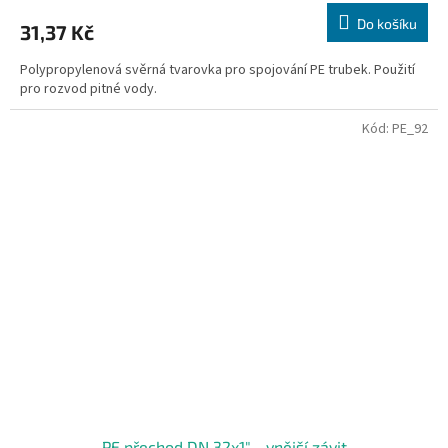
Do košíku
31,37 Kč
Polypropylenová svěrná tvarovka pro spojování PE trubek. Použití
pro rozvod pitné vody.
Kód:
PE_92
PE přechod DN 32x1" - vnější závit