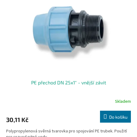
PE přechod DN 25x1" - vnější závit
Skladem
Do košíku
30,11 Kč
Polypropylenová svěrná tvarovka pro spojování PE trubek. Použití
pro rozvod pitné vody.