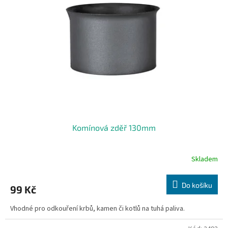
Komínová zděř 130mm
Skladem
Do košíku
99 Kč
Vhodné pro odkouření krbů, kamen či kotlů na tuhá paliva.