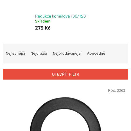
Redukce komínová 130/150
Skladem
279 Kč
Ř
a
Nejlevnější
Nejdražší
Nejprodávanější
Abecedně
z
e
n
OTEVŘÍT FILTR
í
p
V
Kód:
2263
r
ý
o
p
d
i
u
s
k
p
t
r
ů