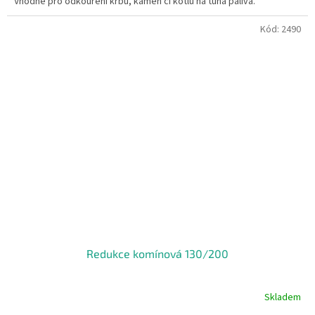
Vhodné pro odkouření krbů, kamen či kotlů na tuhá paliva.
Kód:
2490
Redukce komínová 130/200
Skladem