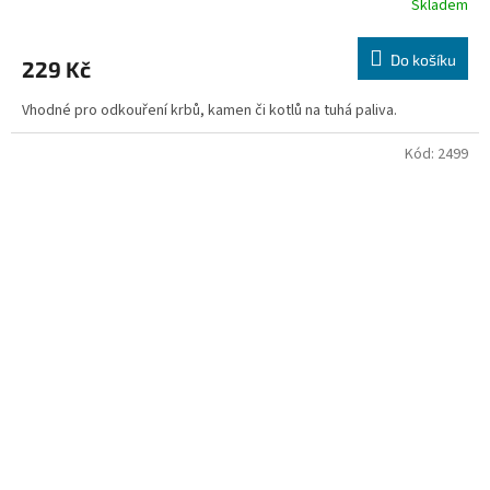
Skladem
Do košíku
229 Kč
Vhodné pro odkouření krbů, kamen či kotlů na tuhá paliva.
Kód:
2499