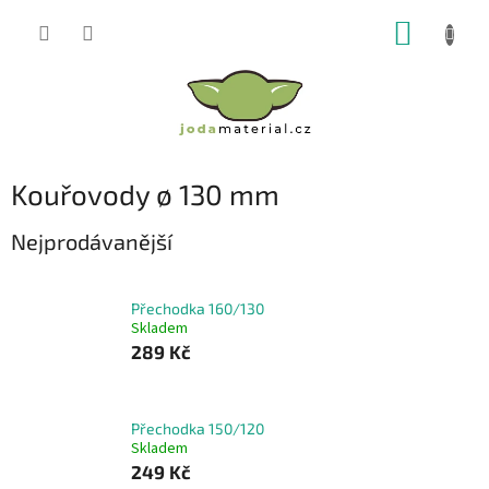
Přejít
NÁKUP
na
obsah
KOŠÍK
Kouřovody ø 130 mm
Nejprodávanější
Přechodka 160/130
Skladem
289 Kč
Přechodka 150/120
Skladem
249 Kč