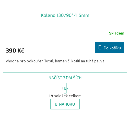
Koleno 130/90°/1,5mm
Skladem
Do košíku
390 Kč
Vhodné pro odkouření krbů, kamen či kotlů na tuhá paliva.
NAČÍST 7 DALŠÍCH
S
1
2
t
O
r
19
položek celkem
v
á
l
NAHORU
n
á
k
d
o
v
Z
a
á
c
á
n