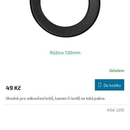
o
d
u
k
t
ů
Růžice 130mm
Skladem
Do košíku
49 Kč
Vhodné pro odkouření krbů, kamen či kotlů na tuhá paliva.
Kód:
2255