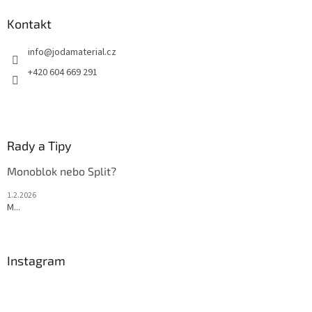
í
p
í
p
a
Kontakt
r
t
v
info
@
jodamaterial.cz
í
k
y
+420 604 669 291
v
ý
p
i
s
Rady a Tipy
u
Monoblok nebo Split?
1.2.2026
M...
Instagram