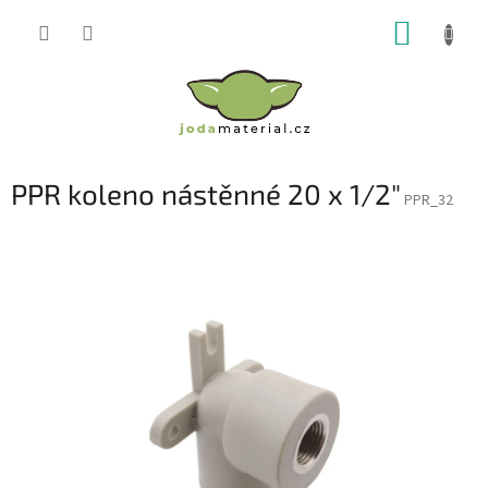
Přejít
NÁKUP
na
obsah
KOŠÍK
PPR koleno nástěnné 20 x 1/2"
PPR_32