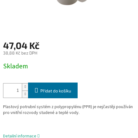
47,04 Kč
38,88 Kč bez DPH
Měrná
Skladem
cena:
Přidat do košíku
Plastový potrubní systém z polypropylénu (PPR) je nejčastěji používán
pro vnitřní rozvody studené a
teplé vody.
Detailní informace