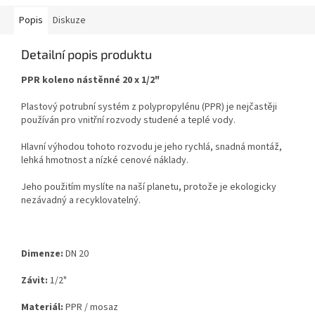
Popis
Diskuze
Detailní popis produktu
PPR koleno nástěnné 20 x 1/2"
Plastový potrubní systém z polypropylénu (PPR) je nejčastěji
používán pro vnitřní rozvody studené a
teplé vody.
Hlavní výhodou tohoto rozvodu je jeho rychlá, snadná montáž,
lehká hmotnost a nízké cenové
náklady.
Jeho použitím myslíte na naší planetu, protože je ekologicky
nezávadný a recyklovatelný.
Dimenze:
DN 20
Závit:
1/2
"
Materiál:
PPR / mosaz