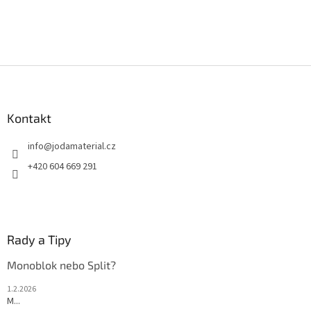
Z
á
p
a
Kontakt
t
info
@
jodamaterial.cz
í
+420 604 669 291
Rady a Tipy
Monoblok nebo Split?
1.2.2026
M...