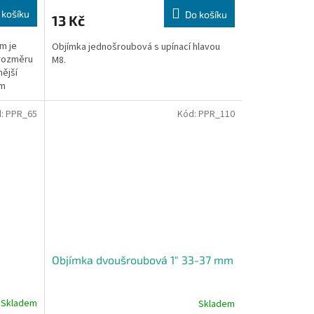
 košíku
Do košíku
13 Kč
m je
Objímka jednošroubová s upínací hlavou
 rozměru
M8.
ější
ým
d:
PPR_65
Kód:
PPR_110
Objímka dvoušroubová 1" 33-37 mm
Skladem
Skladem