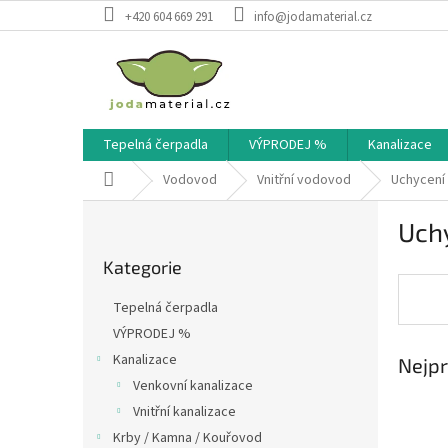
Přejít
+420 604 669 291
info@jodamaterial.cz
na
obsah
Tepelná čerpadla
VÝPRODEJ %
Kanalizace
Domů
Vodovod
Vnitřní vodovod
Uchycení
P
Uch
o
Přeskočit
s
Kategorie
kategorie
t
r
Tepelná čerpadla
a
VÝPRODEJ %
n
Kanalizace
Nejpr
n
í
Venkovní kanalizace
p
Vnitřní kanalizace
a
Krby / Kamna / Kouřovod