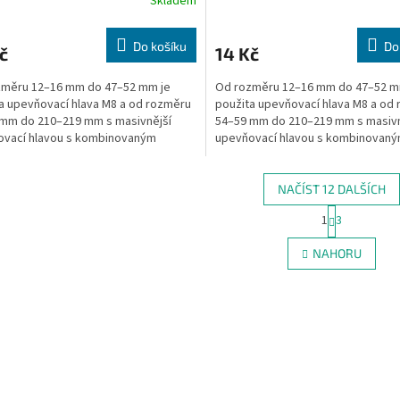
Skladem
Do košíku
Do
č
14 Kč
změru 12–16 mm do 47–52 mm je
Od rozměru 12–16 mm do 47–52 m
a upevňovací hlava M8 a od rozměru
použita upevňovací hlava M8 a od
mm do 210–219 mm s masivnější
54–59 mm do 210–219 mm s masivn
ovací hlavou s kombinovaným
upevňovací hlavou s kombinovan
m M8/M10.
závitem M8/M10.
NAČÍST 12 DALŠÍCH
S
1
3
O
t
r
v
NAHORU
á
l
n
á
k
d
o
a
v
c
á
í
n
p
í
r
v