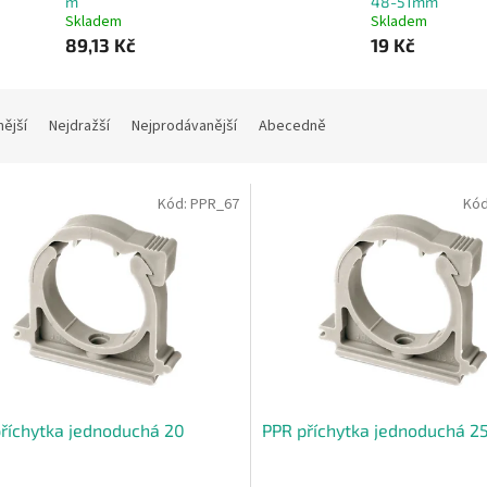
m
48-51mm
Skladem
Skladem
89,13 Kč
19 Kč
nější
Nejdražší
Nejprodávanější
Abecedně
Kód:
PPR_67
Kó
říchytka jednoduchá 20
PPR příchytka jednoduchá 2