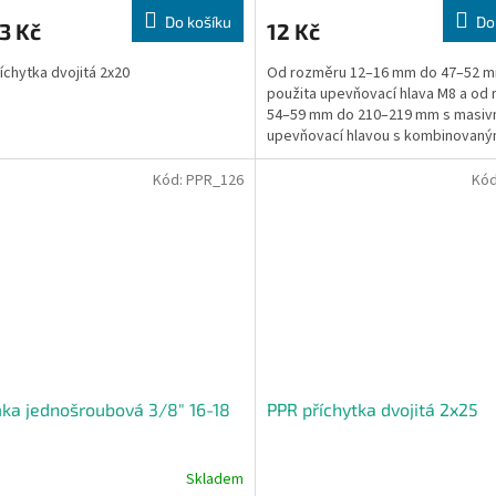
Do košíku
Do
3 Kč
12 Kč
íchytka dvojitá 2x20
Od rozměru 12–16 mm do 47–52 m
použita upevňovací hlava M8 a od
54–59 mm do 210–219 mm s masivn
upevňovací hlavou s kombinovan
závitem M8/M10.
Kód:
PPR_126
Kó
ka jednošroubová 3/8" 16-18
PPR příchytka dvojitá 2x25
Skladem