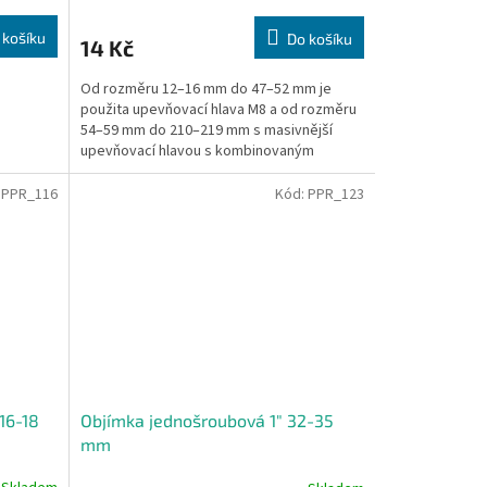
 košíku
Do košíku
14 Kč
Od rozměru 12–16 mm do 47–52 mm je
použita upevňovací hlava M8 a od rozměru
54–59 mm do 210–219 mm s masivnější
upevňovací hlavou s kombinovaným
závitem M8/M10.
:
PPR_116
Kód:
PPR_123
16-18
Objímka jednošroubová 1" 32-35
mm