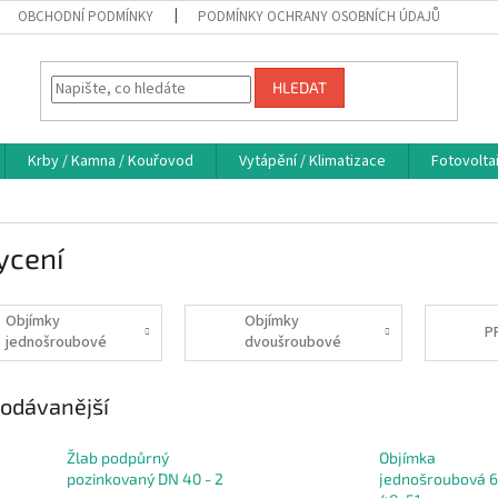
OBCHODNÍ PODMÍNKY
PODMÍNKY OCHRANY OSOBNÍCH ÚDAJŮ
HLEDAT
Krby / Kamna / Kouřovod
Vytápění / Klimatizace
Fotovolta
ycení
Objímky
Objímky
P
jednošroubové
dvoušroubové
odávanější
Žlab podpůrný
Objímka
pozinkovaný DN 40 - 2
jednošroubová 6