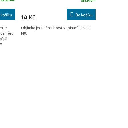
Skladem
Skladem
 košíku
Do košíku
14 Kč
m je
Objímka jednošroubová s upínací hlavou
 rozměru
M8.
ější
ým