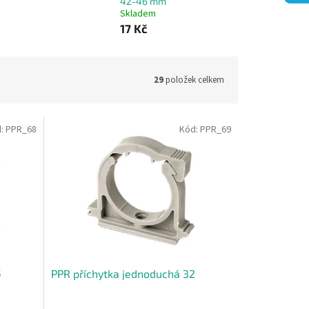
42-46 mm
Skladem
17 Kč
29
položek celkem
d:
PPR_68
Kód:
PPR_69
5
PPR příchytka jednoduchá 32