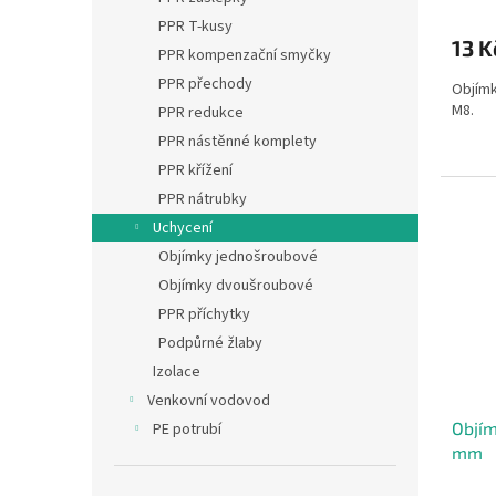
PPR T-kusy
13 K
PPR kompenzační smyčky
PPR přechody
Objímk
M8.
PPR redukce
PPR nástěnné komplety
PPR křížení
PPR nátrubky
Uchycení
Objímky jednošroubové
Objímky dvoušroubové
PPR příchytky
Podpůrné žlaby
Izolace
Venkovní vodovod
Objí
PE potrubí
mm