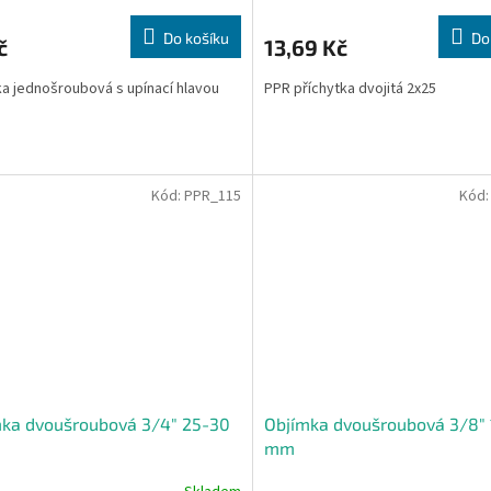
Do košíku
Do
č
13,69 Kč
a jednošroubová s upínací hlavou
PPR příchytka dvojitá 2x25
Kód:
PPR_115
Kód
mka dvoušroubová 3/4" 25-30
Objímka dvoušroubová 3/8" 
mm