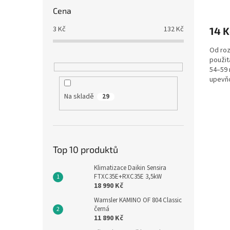
Cena
3
Kč
132
Kč
14 K
Od ro
použit
54–59 
upevň
závite
Na skladě
29
Top 10 produktů
Klimatizace Daikin Sensira
FTXC35E+RXC35E 3,5kW
18 990 Kč
Wamsler KAMINO OF 804 Classic
černá
11 890 Kč