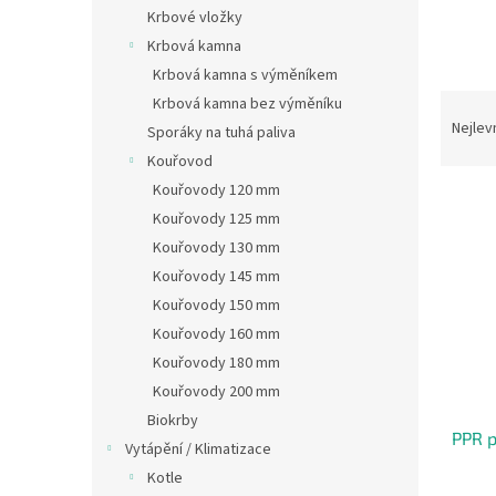
n
Krbové vložky
e
Krbová kamna
l
Krbová kamna s výměníkem
Ř
Krbová kamna bez výměníku
a
Nejlev
Sporáky na tuhá paliva
z
Kouřovod
e
Kouřovody 120 mm
V
n
Kouřovody 125 mm
ý
í
p
p
Kouřovody 130 mm
i
r
Kouřovody 145 mm
s
o
Kouřovody 150 mm
p
d
Kouřovody 160 mm
r
u
Kouřovody 180 mm
o
k
d
Kouřovody 200 mm
t
u
ů
Biokrby
PPR p
k
Vytápění / Klimatizace
t
Kotle
ů