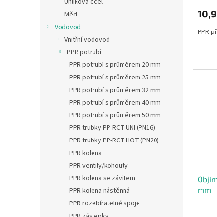
Uhlíková ocel
10,9
Měď
Vodovod
PPR př
Vnitřní vodovod
PPR potrubí
PPR potrubí s průměrem 20 mm
PPR potrubí s průměrem 25 mm
PPR potrubí s průměrem 32 mm
PPR potrubí s průměrem 40 mm
PPR potrubí s průměrem 50 mm
PPR trubky PP-RCT UNI (PN16)
PPR trubky PP-RCT HOT (PN20)
PPR kolena
PPR ventily/kohouty
PPR kolena se závitem
Objím
mm
PPR kolena nástěnná
PPR rozebíratelné spoje
PPR záslepky