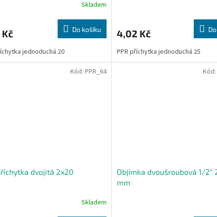
Skladem
Do košíku
Do
 Kč
4,02 Kč
íchytka jednoduchá 20
PPR příchytka jednoduchá 25
Kód:
PPR_64
Kód
říchytka dvojitá 2x20
Objímka dvoušroubová 1/2" 
mm
Skladem