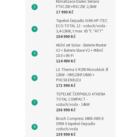
Klimatizace Daikin Sensira
FTXC25E+RXC25E 2,5kW
17 990 Kč
Tepelné čerpadlo IVAR.HP ITEC
ECO-TOTAL 12 - vzduch/voda -
3,4-12kW, t max. 65 °C *ATT*
154 990 Kč
Akční set Solax - Baterie Master
V2 + Baterie Slave V2 + Měnič
10.0 s Wi-Fi
114 490 Kč
LG Therma V R290 Monoblok 3f
12kW - HM123HF.UB60 +
PHCS0.ENXLEU
171 990 Kč
TEPELNÉ ČERPADLO ATHENA
TOTAL COMPACT -
vzduch/voda - 14kW
236 990 Kč
Bosch Compress 3400i AWS 8
ORM-S tepelné čerpadlo
vzduch/voda
139 990 Kč