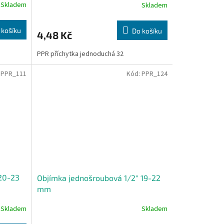
Skladem
Skladem
 košíku
Do košíku
4,48 Kč
PPR příchytka jednoduchá 32
:
PPR_111
Kód:
PPR_124
20-23
Objímka jednošroubová 1/2" 19-22
mm
Skladem
Skladem