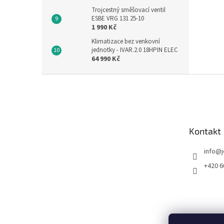
Trojcestný směšovací ventil
ESBE VRG 131 25-10
1 990 Kč
Klimatizace bez venkovní
jednotky - IVAR.2.0 18HPIN ELEC
64 990 Kč
Z
á
p
a
t
Kontakt
í
info
@
+420 6