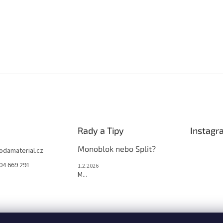
Rady a Tipy
Instagr
Monoblok nebo Split?
jodamaterial.cz
04 669 291
1.2.2026
M...