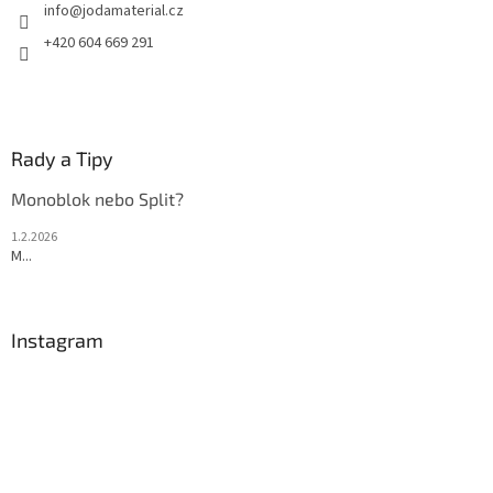
info
@
jodamaterial.cz
í
+420 604 669 291
Rady a Tipy
Monoblok nebo Split?
1.2.2026
M...
Instagram