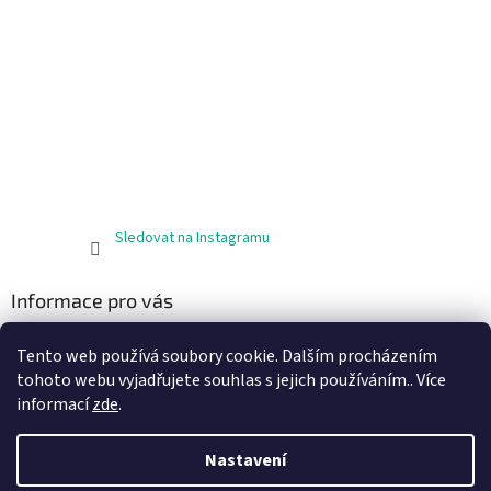
Sledovat na Instagramu
Informace pro vás
Obchodní podmínky
Tento web používá soubory cookie. Dalším procházením
Podmínky ochrany osobních údajů
tohoto webu vyjadřujete souhlas s jejich používáním.. Více
informací
zde
.
Nastavení
Vytvořil Shoptet