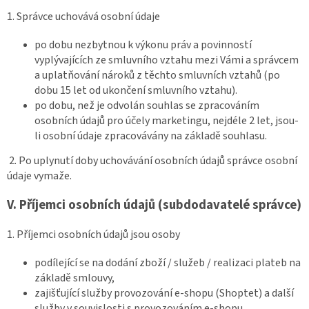
1. Správce uchovává osobní údaje
po dobu nezbytnou k výkonu práv a povinností
vyplývajících ze smluvního vztahu mezi Vámi a správcem
a uplatňování nároků z těchto smluvních vztahů (po
dobu 15 let od ukončení smluvního vztahu).
po dobu, než je odvolán souhlas se zpracováním
osobních údajů pro účely marketingu, nejdéle 2 let, jsou-
li osobní údaje zpracovávány na základě souhlasu.
2. Po uplynutí doby uchovávání osobních údajů správce osobní
údaje vymaže.
V.
Příjemci osobních údajů (subdodavatelé správce)
1. Příjemci osobních údajů jsou osoby
podílející se na dodání zboží / služeb / realizaci plateb na
základě smlouvy,
zajišťující služby provozování e-shopu (Shoptet) a další
služby v souvislosti s provozováním e-shopu,