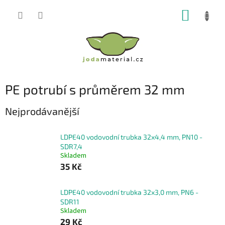
Přejít
NÁKUP
na
obsah
KOŠÍK
PE potrubí s průměrem 32 mm
Nejprodávanější
LDPE40 vodovodní trubka 32x4,4 mm, PN10 -
SDR7,4
Skladem
35 Kč
LDPE40 vodovodní trubka 32x3,0 mm, PN6 -
SDR11
Skladem
29 Kč