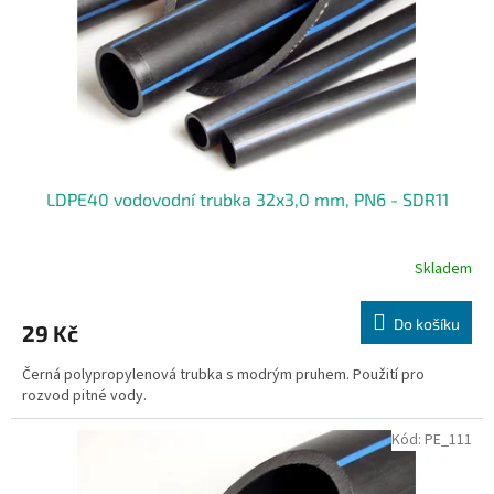
o
d
u
k
t
ů
LDPE40 vodovodní trubka 32x3,0 mm, PN6 - SDR11
Skladem
Do košíku
29 Kč
Černá polypropylenová trubka s modrým pruhem. Použití pro
rozvod pitné vody.
Kód:
PE_111