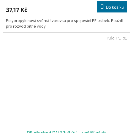
Do košíku
37,17 Kč
Polypropylenová svěrná tvarovka pro spojování PE trubek. Použití
pro rozvod pitné vody.
Kód:
PE_91
PE přechod DN 32x3/4" - vnější závit