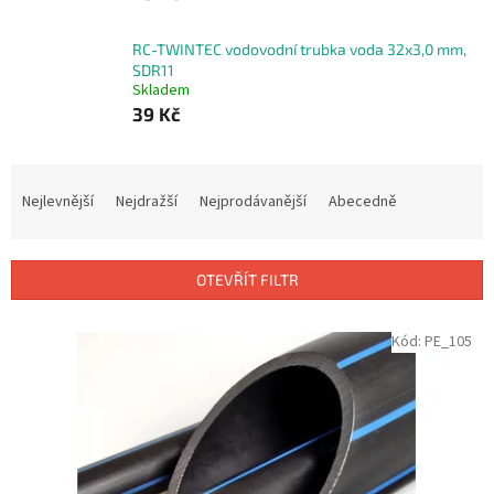
RC-TWINTEC vodovodní trubka voda 32x3,0 mm,
SDR11
Skladem
39 Kč
Ř
a
Nejlevnější
Nejdražší
Nejprodávanější
Abecedně
z
e
n
OTEVŘÍT FILTR
í
p
V
Kód:
PE_105
r
ý
o
p
d
i
u
s
k
p
t
r
ů