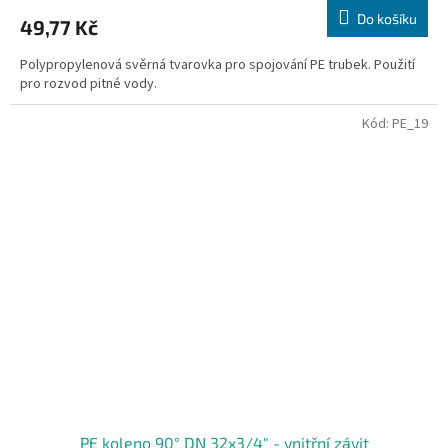
Do košíku
49,77 Kč
Polypropylenová svěrná tvarovka pro spojování PE trubek. Použití
pro rozvod pitné vody.
Kód:
PE_19
PE koleno 90° DN 32x3/4" - vnitřní závit