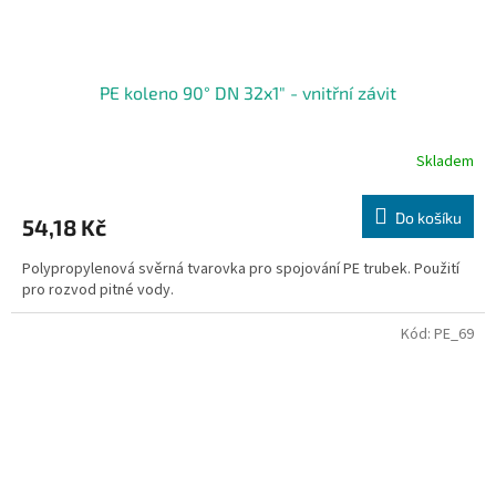
PE koleno 90° DN 32x1" - vnitřní závit
Skladem
Do košíku
54,18 Kč
Polypropylenová svěrná tvarovka pro spojování PE trubek. Použití
pro rozvod pitné vody.
Kód:
PE_69