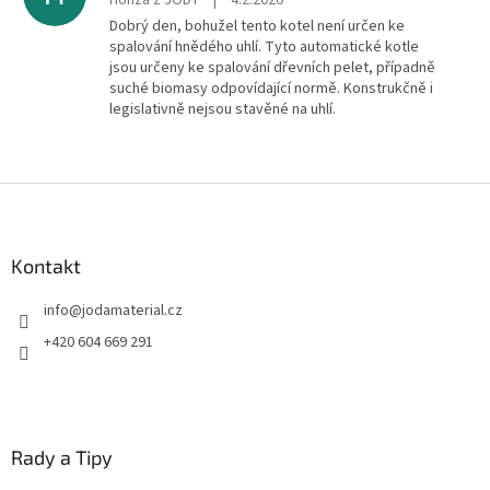
Dobrý den, bohužel tento kotel není určen ke
spalování hnědého uhlí. Tyto automatické kotle
jsou určeny ke spalování dřevních pelet, případně
suché biomasy odpovídající normě. Konstrukčně i
legislativně nejsou stavěné na uhlí.
Z
á
p
a
Kontakt
t
info
@
jodamaterial.cz
í
+420 604 669 291
Rady a Tipy