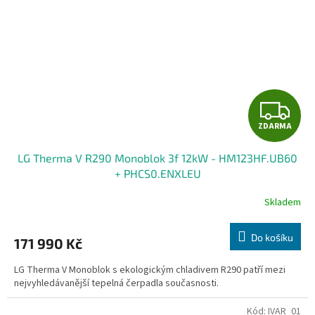
Z
ZDARMA
D
LG Therma V R290 Monoblok 3f 12kW - HM123HF.UB60
A
+ PHCS0.ENXLEU
R
Skladem
M
Do košíku
171 990 Kč
A
LG Therma V Monoblok s ekologickým chladivem R290 patří mezi
nejvyhledávanější tepelná čerpadla současnosti.
Kód:
IVAR_01