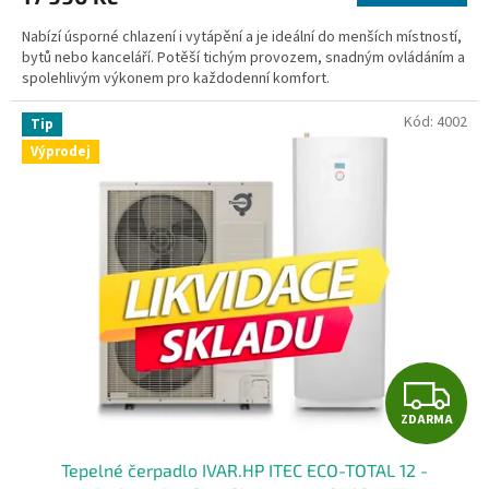
A
Nabízí úsporné chlazení i vytápění a je ideální do menších místností,
bytů nebo kanceláří. Potěší tichým provozem, snadným ovládáním a
spolehlivým výkonem pro každodenní komfort.
Kód:
4002
Tip
Výprodej
Z
ZDARMA
D
Tepelné čerpadlo IVAR.HP ITEC ECO-TOTAL 12 -
A