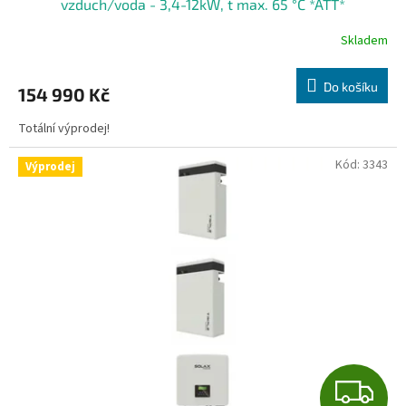
vzduch/voda - 3,4-12kW, t max. 65 °C *ATT*
R
Skladem
M
Do košíku
154 990 Kč
A
Totální výprodej!
Kód:
3343
Výprodej
Z