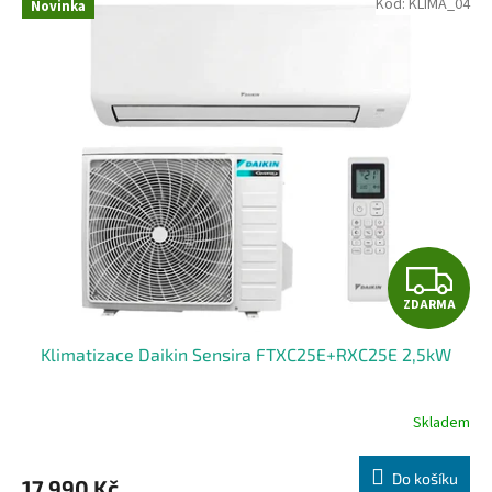
Kód:
KLIMA_04
Novinka
Z
ZDARMA
D
Klimatizace Daikin Sensira FTXC25E+RXC25E 2,5kW
A
R
Skladem
M
Do košíku
17 990 Kč