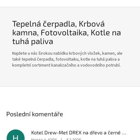
Tepelná čerpadla, Krbová
kamna, Fotovoltaika, Kotle na
tuhá paliva
Najdete u nás širokou nabídku krbových vložek, kamen, ale
také tepelná čerpadla, fotovoltaiku, kotle na tuhá paliva a
kompletní sortiment kanalizačního a vodovodního potrubí.
Poslední komentáře
Kotel Drew-Met DREX na dřevo a černé uhlí 24kW, emisní tr.5
H
Honza z JODY
|
4.2.2026