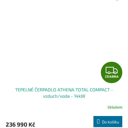
Z
ZDARMA
D
TEPELNÉ ČERPADLO ATHENA TOTAL COMPACT -
A
vzduch/voda - 14kW
R
Skladem
M
Do košíku
236 990 Kč