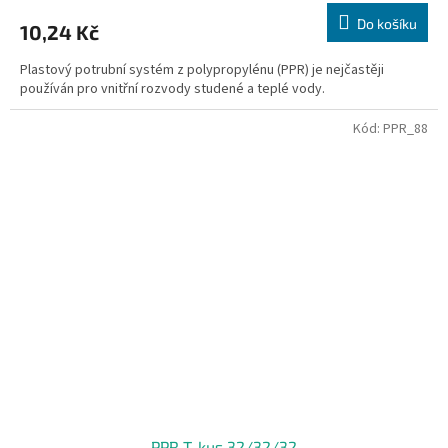
Do košíku
10,24 Kč
Plastový potrubní systém z polypropylénu (PPR) je nejčastěji
používán pro vnitřní rozvody studené a teplé vody.
Kód:
PPR_88
PPR T-kus 32/32/32