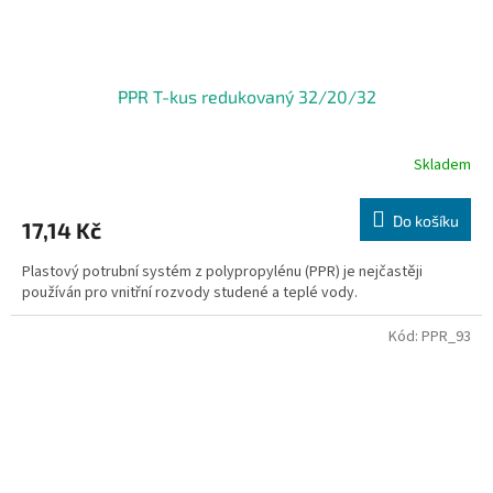
PPR T-kus redukovaný 32/20/32
Skladem
Do košíku
17,14 Kč
Plastový potrubní systém z polypropylénu (PPR) je nejčastěji
používán pro vnitřní rozvody studené a teplé vody.
Kód:
PPR_93