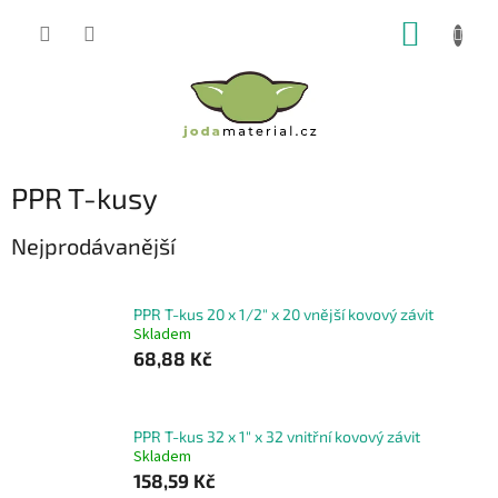
Přejít
NÁKUP
na
obsah
KOŠÍK
PPR T-kusy
Nejprodávanější
PPR T-kus 20 x 1/2" x 20 vnější kovový závit
Skladem
68,88 Kč
PPR T-kus 32 x 1" x 32 vnitřní kovový závit
Skladem
158,59 Kč