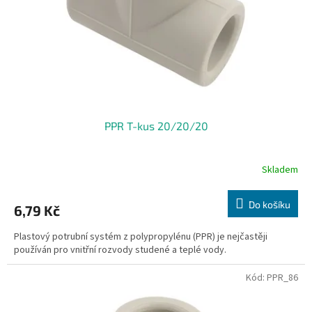
o
d
u
k
t
ů
PPR T-kus 20/20/20
Skladem
Do košíku
6,79 Kč
Plastový potrubní systém z polypropylénu (PPR) je nejčastěji
používán pro vnitřní rozvody studené a teplé vody.
Kód:
PPR_86