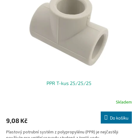
PPR T-kus 25/25/25
Skladem
Do košíku
9,08 Kč
Plastový potrubní systém z polypropylénu (PPR) je nejčastěji
používán pro vnitřní rozvody studené a teplé vody.