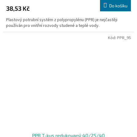
Do košíku
38,53 Kč
Plastový potrubní systém z polypropylénu (PPR) je nejčastěji
používán pro vnitřní rozvody studené a teplé vody.
Kód:
PPR_95
PPR T-kus redukovaný 40/25/40