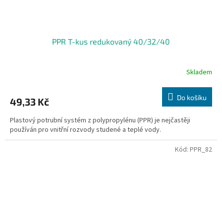
PPR T-kus redukovaný 40/32/40
Skladem
Do košíku
49,33 Kč
Plastový potrubní systém z polypropylénu (PPR) je nejčastěji
používán pro vnitřní rozvody studené a teplé vody.
Kód:
PPR_82