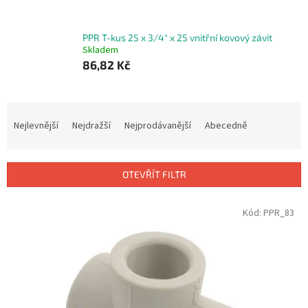
PPR T-kus 25 x 3/4" x 25 vnitřní kovový závit
Skladem
86,82 Kč
Ř
a
Nejlevnější
Nejdražší
Nejprodávanější
Abecedně
z
e
n
OTEVŘÍT FILTR
í
p
V
Kód:
PPR_83
r
ý
o
p
d
i
u
s
k
p
t
r
ů