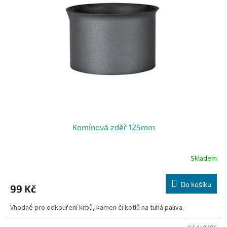
Komínová zděř 125mm
Skladem
Do košíku
99 Kč
Vhodné pro odkouření krbů, kamen či kotlů na tuhá paliva.