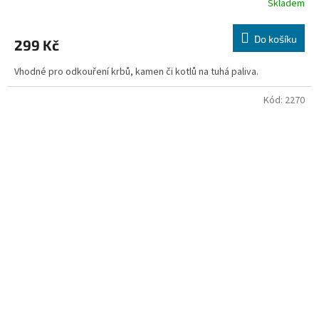
Skladem
Do košíku
299 Kč
Vhodné pro odkouření krbů, kamen či kotlů na tuhá paliva.
Kód:
2270