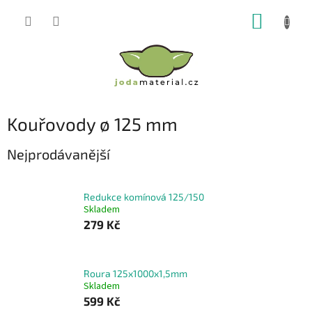
Přejít
NÁKUP
na
obsah
KOŠÍK
Kouřovody ø 125 mm
Nejprodávanější
Redukce komínová 125/150
Skladem
279 Kč
Roura 125x1000x1,5mm
Skladem
599 Kč