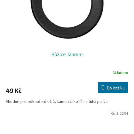
o
d
u
k
t
ů
Růžice 125mm
Skladem
Do košíku
49 Kč
Vhodné pro odkouření krbů, kamen či kotlů na tuhá paliva.
Kód:
2254