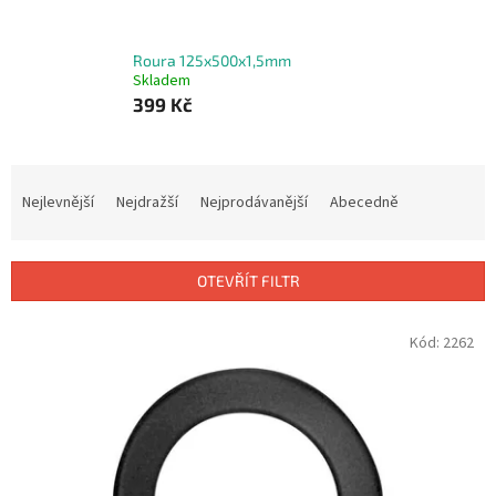
Roura 125x500x1,5mm
Skladem
399 Kč
Ř
a
Nejlevnější
Nejdražší
Nejprodávanější
Abecedně
z
e
n
OTEVŘÍT FILTR
í
p
V
Kód:
2262
r
ý
o
p
d
i
u
s
k
p
t
r
ů