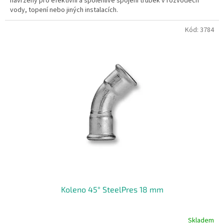
navržený pro efektivní a spolehlivé spojení trubek v rozvodech
vody, topení nebo jiných instalacích.
Kód:
3784
Koleno 45° SteelPres 18 mm
Skladem