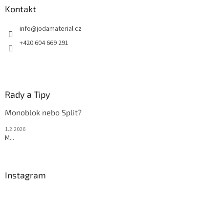
p
a
Kontakt
r
t
v
info
@
jodamaterial.cz
í
k
y
+420 604 669 291
v
ý
p
i
s
Rady a Tipy
u
Monoblok nebo Split?
1.2.2026
M...
Instagram