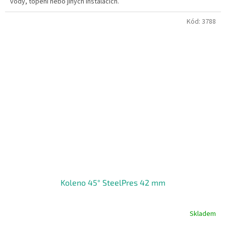
vody, topení nebo jiných instalacích.
Kód:
3788
Koleno 45° SteelPres 42 mm
Skladem