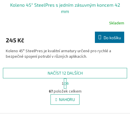
Koleno 45° SteelPres s jedním zásuvným koncem 42
mm
Skladem
Do košíku
245 Kč
Koleno 45° SteelPres je kvalitní armatury určené pro rychlé a
bezpečné spojení potrubí v různých aplikacích.
NAČÍST 12 DALŠÍCH
S
1
6
t
O
r
67
položek celkem
v
á
l
NAHORU
n
á
k
d
o
v
Z
a
á
c
á
n
í
p
í