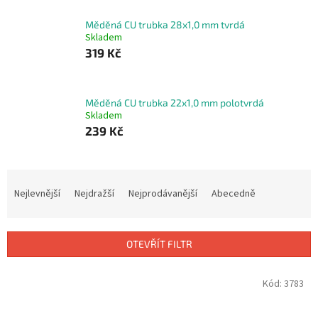
Měděná CU trubka 28x1,0 mm tvrdá
Skladem
319 Kč
Měděná CU trubka 22x1,0 mm polotvrdá
Skladem
239 Kč
Ř
a
Nejlevnější
Nejdražší
Nejprodávanější
Abecedně
z
e
n
OTEVŘÍT FILTR
í
p
V
Kód:
3783
r
ý
o
p
d