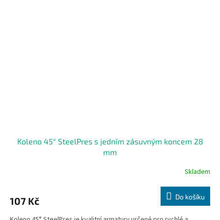
Koleno 45° SteelPres s jedním zásuvným koncem 28
mm
Skladem
Do košíku
107 Kč
Koleno 45° SteelPres je kvalitní armatury určené pro rychlé a