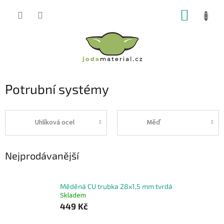
Přejít
NÁKUP
na
obsah
KOŠÍK
Potrubní systémy
Uhlíková ocel
Měď
Nejprodávanější
Měděná CU trubka 28x1,5 mm tvrdá
Skladem
449 Kč