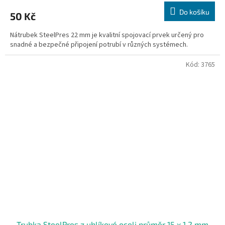
Do košíku
50 Kč
Nátrubek SteelPres 22 mm je kvalitní spojovací prvek určený pro
snadné a bezpečné připojení potrubí v různých systémech.
Kód:
3765
Trubka SteelPres z uhlíkové oceli průměr 15 x 1,2 mm