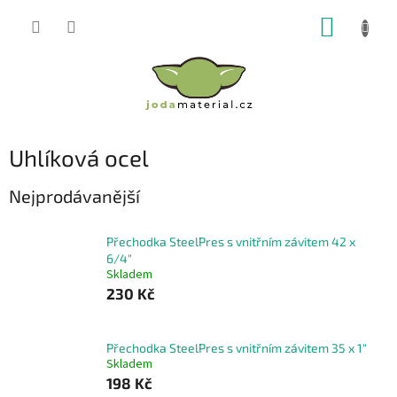
Přejít
NÁKUP
na
obsah
KOŠÍK
Uhlíková ocel
Nejprodávanější
Přechodka SteelPres s vnitřním závitem 42 x
6/4"
Skladem
230 Kč
Přechodka SteelPres s vnitřním závitem 35 x 1"
Skladem
198 Kč