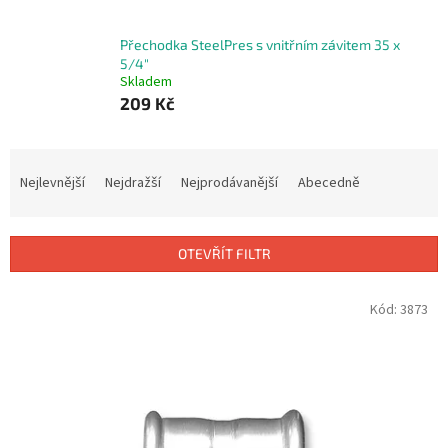
Přechodka SteelPres s vnitřním závitem 35 x
5/4"
Skladem
209 Kč
Ř
a
Nejlevnější
Nejdražší
Nejprodávanější
Abecedně
z
e
n
OTEVŘÍT FILTR
í
p
V
Kód:
3873
r
ý
o
p
d
i
u
s
k
p
t
r
ů