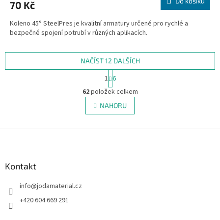
Do košíku
70 Kč
Koleno 45° SteelPres je kvalitní armatury určené pro rychlé a
bezpečné spojení potrubí v různých aplikacích.
NAČÍST 12 DALŠÍCH
S
1
6
t
O
r
62
položek celkem
v
á
l
NAHORU
n
á
k
d
o
v
Z
a
á
c
á
n
í
p
í
p
a
Kontakt
r
t
v
info
@
jodamaterial.cz
í
k
y
+420 604 669 291
v
ý