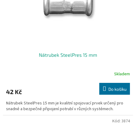
o
d
u
k
t
ů
Nátrubek SteelPres 15 mm
Skladem
Do košíku
42 Kč
Nátrubek SteelPres 15 mm je kvalitní spojovací prvek určený pro
snadné a bezpečné připojení potrubí v různých systémech.
Kód:
3874