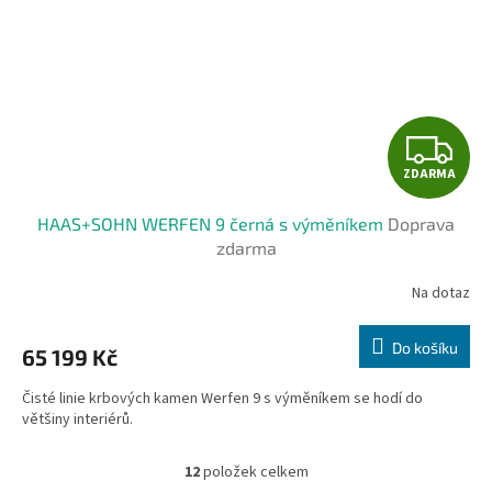
Z
ZDARMA
D
HAAS+SOHN WERFEN 9 černá s výměníkem
Doprava
A
zdarma
R
Na dotaz
M
Do košíku
65 199 Kč
A
Čisté linie krbových kamen Werfen 9 s výměníkem se hodí do
většiny interiérů.
12
položek celkem
O