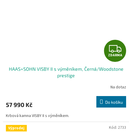
Z
ZDARMA
D
HAAS+SOHN VISBY II s výměníkem, Černá/Woodstone
A
prestige
R
Na dotaz
M
Do košíku
57 990 Kč
A
Krbová kamna VISBY II s výměníkem.
Kód:
2733
Výprodej