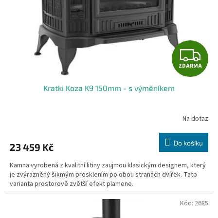
o
d
u
k
t
Z
ů
ZDARMA
D
Kratki Koza K9 150mm - s výměníkem
A
R
Na dotaz
M
Do košíku
23 459 Kč
A
Kamna vyrobená z kvalitní litiny zaujmou klasickým designem, který
je zvýrazněný šikmým prosklením po obou stranách dvířek. Tato
varianta prostorově zvětší efekt plamene.
Kód:
2685