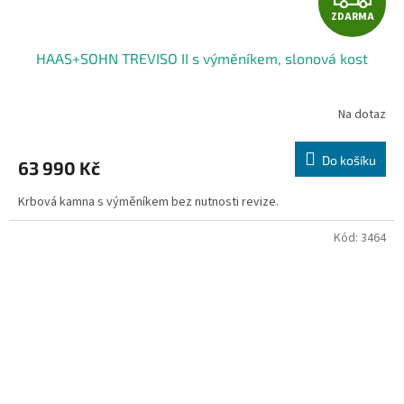
ZDARMA
D
HAAS+SOHN TREVISO II s výměníkem, slonová kost
A
R
Na dotaz
M
Do košíku
63 990 Kč
A
Krbová kamna s výměníkem bez nutnosti revize.
Kód:
3464