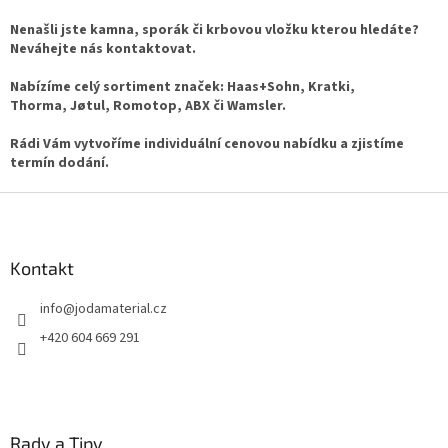
v
l
Nenašli jste kamna, sporák či krbovou vložku kterou hledáte?
á
Neváhejte nás kontaktovat.
d
a
Nabízíme celý sortiment značek: Haas+Sohn, Kratki,
c
Thorma, Jøtul, Romotop, ABX či Wamsler.
í
p
Rádi Vám vytvoříme individuální cenovou nabídku a zjistíme
r
termín dodání.
v
k
Z
y
á
v
p
ý
a
Kontakt
p
t
i
info
@
jodamaterial.cz
í
s
u
+420 604 669 291
Rady a Tipy