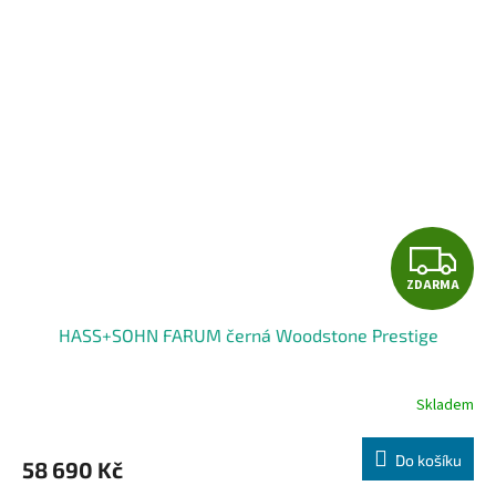
Z
ZDARMA
D
HASS+SOHN FARUM černá Woodstone Prestige
A
R
Skladem
M
Do košíku
58 690 Kč
A