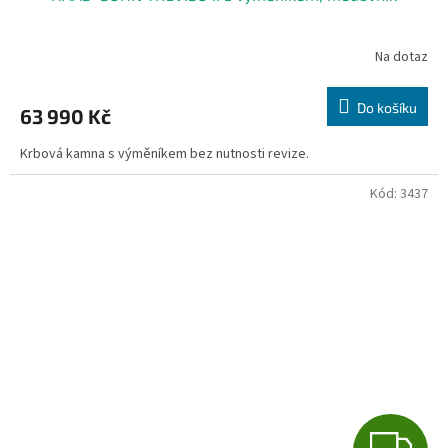
A
R
Na dotaz
M
Do košíku
63 990 Kč
A
Krbová kamna s výměníkem bez nutnosti revize.
Kód:
3437
Z