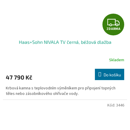
Z
ZDARMA
D
Haas+Sohn NIVALA TV černá, béžová dlažba
A
R
Skladem
M
Do košíku
47 790 Kč
A
Krbová kamna s teplovodním výměníkem pro připojení topných
těles nebo zásobníkového ohřívače vody.
Kód:
3446