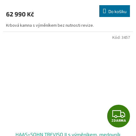
M
Do košíku
62 990 Kč
A
Krbová kamna s výměníkem bez nutnosti revize.
Kód:
3457
Z
ZDARMA
D
HAAS+SOHN TREVISO II s výměníkem, medovník