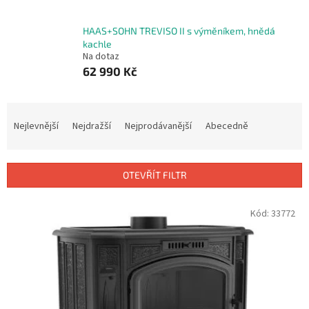
HAAS+SOHN TREVISO II s výměníkem, hnědá
kachle
Na dotaz
62 990 Kč
Ř
a
Nejlevnější
Nejdražší
Nejprodávanější
Abecedně
z
e
n
OTEVŘÍT FILTR
í
p
V
Kód:
33772
r
ý
o
p
d
i
u
s
k
p
t
r
ů