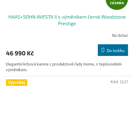
ZDARMA
D
HAAS+SOHN AVESTA II s výměníkem černá Woodstone
A
Prestige
R
Na dotaz
M
Do košíku
46 990 Kč
A
Elegantní krbová kamna z produktové řady Home, s teplovodním
výměníkem.
Kód:
2127
Výprodej