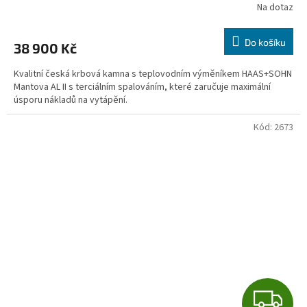
R
Na dotaz
M
Do košíku
38 900 Kč
A
Kvalitní česká krbová kamna s teplovodním výměníkem HAAS+SOHN
Mantova AL II s terciálním spalováním, které zaručuje maximální
úsporu nákladů na vytápění.
Kód:
2673
Z