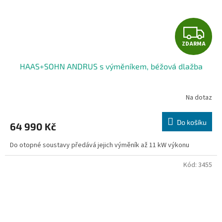
Z
ZDARMA
D
HAAS+SOHN ANDRUS s výměníkem, béžová dlažba
A
R
Na dotaz
M
Do košíku
64 990 Kč
A
Do otopné soustavy předává jejich výměník až 11 kW výkonu
Kód:
3455