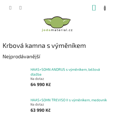
Přejít
NÁKUP
na
obsah
KOŠÍK
Krbová kamna s výměníkem
Nejprodávanější
HAAS+SOHN ANDRUS s výměníkem, béžová
dlažba
Na dotaz
64 990 Kč
HAAS+SOHN TREVISO II s výměníkem, medovník
Na dotaz
63 990 Kč