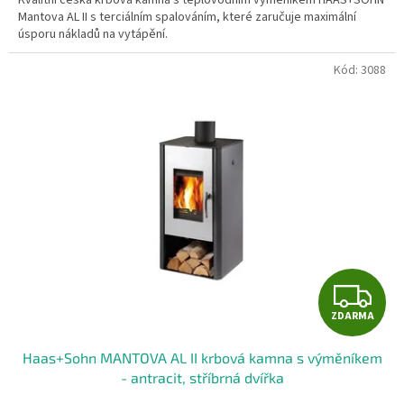
Mantova AL II s terciálním spalováním, které zaručuje maximální
úsporu nákladů na vytápění.
Kód:
3088
Z
ZDARMA
D
Haas+Sohn MANTOVA AL II krbová kamna s výměníkem
A
- antracit, stříbrná dvířka