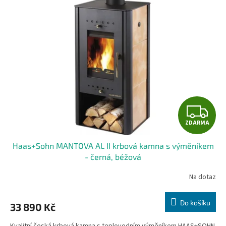
Z
ZDARMA
D
Haas+Sohn MANTOVA AL II krbová kamna s výměníkem
A
- černá, béžová
R
Na dotaz
M
Do košíku
33 890 Kč
A
Kvalitní česká krbová kamna s teplovodním výměníkem HAAS+SOHN