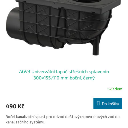
AGV3 Univerzální lapač střešních splavenin
300×155/110 mm boční, černý
Skladem
Do košíku
490 Kč
Boční kanalizační vpusť pro odvod dešťových povrchových vod do
kanalizačního systému.