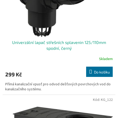
d
u
k
t
ů
Univerzální lapač střešních splavenin 125/110mm
spodní, černý
Skladem
Do košíku
299 Kč
Přímá kanalizační vpusť pro odvod dešťových povrchových vod do
kanalizačního systému.
Kód:
KG_122