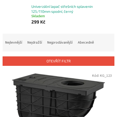
Univerzální lapač střešních splavenin
125/110mm spodní, černý
Skladem
299 Kč
Ř
a
Nejlevnější
Nejdražší
Nejprodávanější
Abecedně
z
e
n
OTEVŘÍT FILTR
í
p
V
Kód:
KG_123
r
ý
o
p
d
i
u
s
k
p
t
r
ů
o