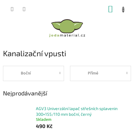
Přejít
NÁKUP
na
obsah
KOŠÍK
Kanalizační vpusti
Boční
Přímé
Nejprodávanější
AGV3 Univerzální lapač střešních splavenin
300×155/110 mm boční, černý
Skladem
490 Kč