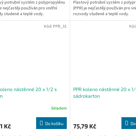
vý potrubní systém z polypropylénu
Plastový potrubní systém z polyp
e nejčastěji používán pro vnitřní
(PPR) je nejčastěji používán pro vni
y studené a teplé vody.
rozvody studené a teplé vody.
Kód:
PPR_31
Kó
oleno nástěnné 20 x 1/2 s
PPR koleno nástěnné 20 x 1/
m
sádrokarton
Skladem
Do košíku
Do
1 Kč
75,79 Kč