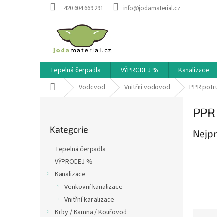
Přejít
+420 604 669 291
info@jodamaterial.cz
na
obsah
Tepelná čerpadla
VÝPRODEJ %
Kanalizace
Domů
Vodovod
Vnitřní vodovod
PPR potr
P
PPR
o
Přeskočit
s
Kategorie
kategorie
Nejpr
t
r
Tepelná čerpadla
a
VÝPRODEJ %
n
Kanalizace
n
í
Venkovní kanalizace
p
Vnitřní kanalizace
a
Krby / Kamna / Kouřovod
Ř