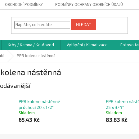
OBCHODNÍ PODMÍNKY
PODMÍNKY OCHRANY OSOBNÍCH ÚDAJŮ
HLEDAT
Krby / Kamna / Kouřovod
Vytápění / Klimatizace
Fotovolta
ubí
PPR kolena nástěnná
 kolena nástěnná
odávanější
PPR koleno nástěnné
PPR koleno nást
průchozí 20 x 1/2"
25 x 3/4"
Skladem
Skladem
65,43 Kč
83,83 Kč