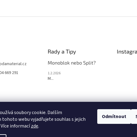
Rady a Tipy
Instagr
Monoblok nebo Split?
jodamaterial.cz
04 669 291
1.2.2026
M...
užívá soubory cookie. Dalším
Odmítnout
tohoto webu vyjadřujete souhlas s jejich
Sled
 Více informací
zde
.