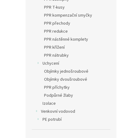
PPR T-kusy
PPR kompenzační smyčky
PPR přechody
PPR redukce
PPR nástěnné komplety
PPR křížení
PPR nátrubky
Uchycení
Objímky jednošroubové
Objímky dvoušroubové
PPR příchytky
Podpůrné žlaby
Izolace
Venkovní vodovod
PE potrubí