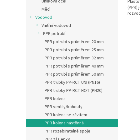
Uhlíková ocel
Plasto
(PPR) j
Měď
rozvod
Vodovod
Vnitřní vodovod
PPR potrubí
PPR potrubí s průměrem 20 mm
PPR potrubí s průměrem 25 mm
PPR potrubí s průměrem 32 mm
PPR potrubí s průměrem 40 mm
PPR potrubí s průměrem 50 mm
PPR trubky PP-RCT UNI (PN16)
PPR trubky PP-RCT HOT (PN20)
PPR kolena
PPR ventily/kohouty
PPR kolena se závitem
PPR kolena nástěnná
PPR rozebíratelné spoje
PPR záslepky