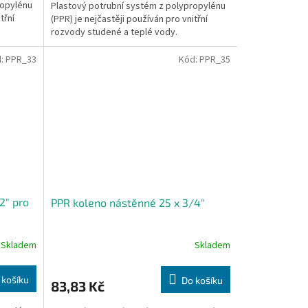
ropylénu
Plastový potrubní systém z polypropylénu
třní
(PPR) je nejčastěji používán pro vnitřní
rozvody studené a teplé vody.
d:
PPR_33
Kód:
PPR_35
2" pro
PPR koleno nástěnné 25 x 3/4"
Skladem
Skladem
 košíku
Do košíku
83,83 Kč