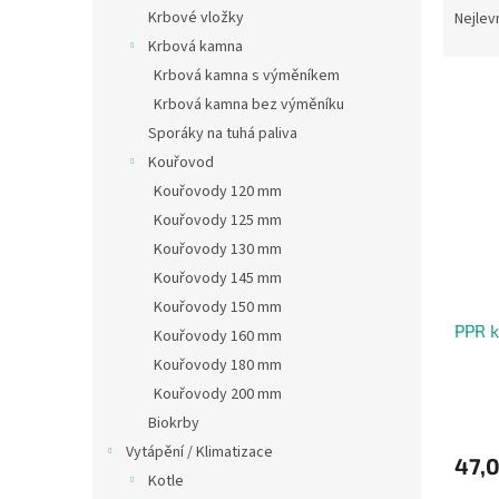
n
a
Krbové vložky
Nejlev
e
z
Krbová kamna
l
e
Krbová kamna s výměníkem
V
n
Krbová kamna bez výměníku
ý
í
Sporáky na tuhá paliva
p
p
i
r
Kouřovod
s
o
Kouřovody 120 mm
p
d
Kouřovody 125 mm
r
u
Kouřovody 130 mm
o
k
Kouřovody 145 mm
d
t
Kouřovody 150 mm
u
ů
PPR k
k
Kouřovody 160 mm
t
Kouřovody 180 mm
ů
Kouřovody 200 mm
Biokrby
Vytápění / Klimatizace
47,
Kotle