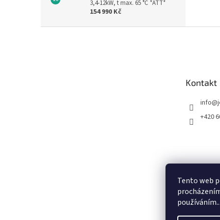
3,4-12kW, t max. 65 °C *ATT*
154 990 Kč
Z
á
p
a
t
Kontakt
í
info
@
+420 6
Tento web po
procházením 
používáním..