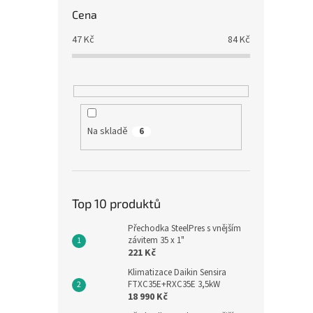
Cena
47
Kč
84
Kč
Na skladě
6
Top 10 produktů
Přechodka SteelPres s vnějším
závitem 35 x 1"
221 Kč
Klimatizace Daikin Sensira
FTXC35E+RXC35E 3,5kW
18 990 Kč