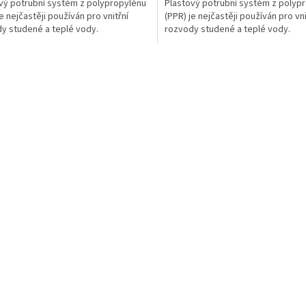
vý potrubní systém z polypropylénu
Plastový potrubní systém z polyp
e nejčastěji používán pro vnitřní
(PPR) je nejčastěji používán pro vni
y studené a teplé vody.
rozvody studené a teplé vody.
O
v
l
á
d
a
c
í
p
r
v
k
y
v
ý
p
i
s
u