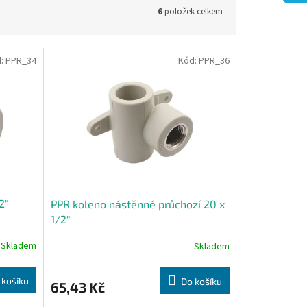
6
položek celkem
d:
PPR_34
Kód:
PPR_36
2"
PPR koleno nástěnné průchozí 20 x
1/2"
Skladem
Skladem
 košíku
Do košíku
65,43 Kč