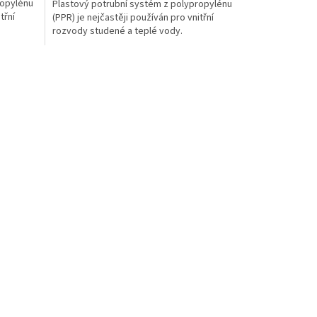
ropylénu
Plastový potrubní systém z polypropylénu
třní
(PPR) je nejčastěji používán pro vnitřní
rozvody studené a teplé vody.