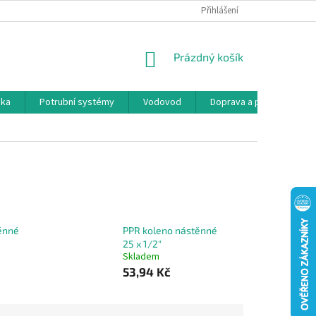
Přihlášení
NÁKUPNÍ
Prázdný košík
KOŠÍK
ika
Potrubní systémy
Vodovod
Doprava a platba
K
ěnné
PPR koleno nástěnné
25 x 1/2"
Skladem
53,94 Kč