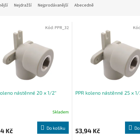
nější
Nejdražší
Nejprodávanější
Abecedně
Kód:
PPR_32
Kó
oleno nástěnné 20 x 1/2"
PPR koleno nástěnné 25 x 1/
Skladem
Do košíku
Do
04 Kč
53,94 Kč