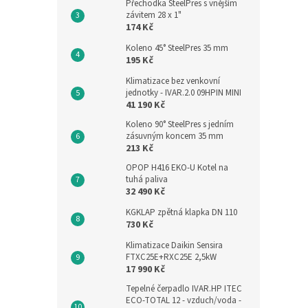
Přechodka SteelPres s vnějším
závitem 28 x 1"
174 Kč
Koleno 45° SteelPres 35 mm
195 Kč
Klimatizace bez venkovní
jednotky - IVAR.2.0 09HPIN MINI
41 190 Kč
Koleno 90° SteelPres s jedním
zásuvným koncem 35 mm
213 Kč
OPOP H416 EKO-U Kotel na
tuhá paliva
32 490 Kč
KGKLAP zpětná klapka DN 110
730 Kč
Klimatizace Daikin Sensira
FTXC25E+RXC25E 2,5kW
17 990 Kč
Tepelné čerpadlo IVAR.HP ITEC
ECO-TOTAL 12 - vzduch/voda -