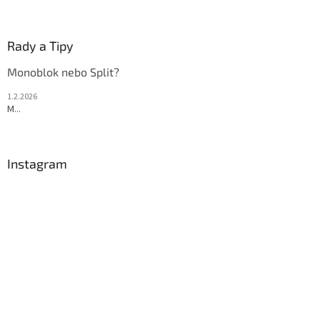
p
i
s
Rady a Tipy
u
Monoblok nebo Split?
1.2.2026
M...
Instagram