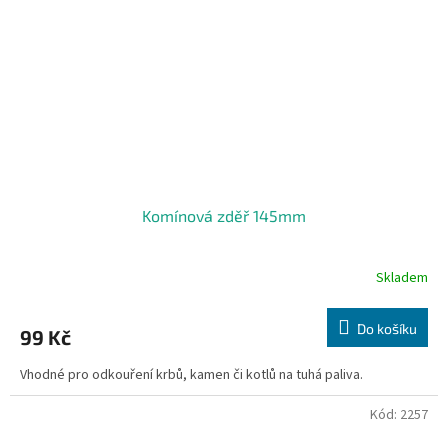
Komínová zděř 145mm
Skladem
Do košíku
99 Kč
Vhodné pro odkouření krbů, kamen či kotlů na tuhá paliva.
Kód:
2257