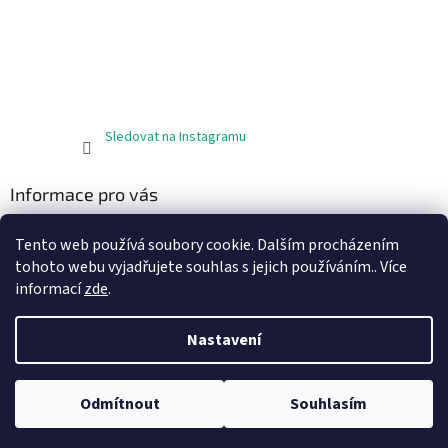
Sledovat na Instagramu
Informace pro vás
Obchodní podmínky
Tento web používá soubory cookie. Dalším procházením
Podmínky ochrany osobních údajů
tohoto webu vyjadřujete souhlas s jejich používáním.. Více
informací
zde
.
Nastavení
Vytvořil Shoptet
Odmítnout
Souhlasím
Copyright 2026
JODA materiál
. Všechna práva vyhrazena.