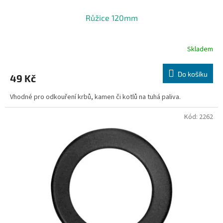
Růžice 120mm
Skladem
Do košíku
49 Kč
Vhodné pro odkouření krbů, kamen či kotlů na tuhá paliva.
Kód:
2262