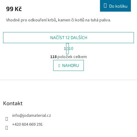
Do košíku
99 Kč
Vhodné pro odkouření krbů, kamen či kotlů na tuhá paliva.
NAČÍST 12 DALŠÍCH
S
1
10
t
O
r
118
položek celkem
v
á
l
NAHORU
n
á
k
d
o
v
Z
a
á
c
á
n
í
p
í
p
a
Kontakt
r
t
v
info
@
jodamaterial.cz
í
k
y
+420 604 669 291
v
ý