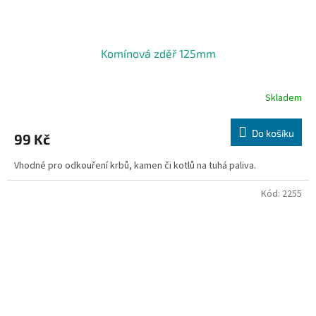
Komínová zděř 125mm
Skladem
Do košíku
99 Kč
Vhodné pro odkouření krbů, kamen či kotlů na tuhá paliva.
Kód:
2255