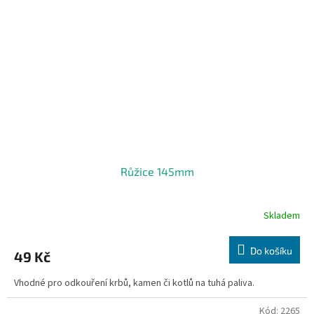
Růžice 145mm
Skladem
Do košíku
49 Kč
Vhodné pro odkouření krbů, kamen či kotlů na tuhá paliva.
Kód:
2265