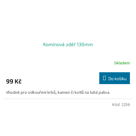
Komínová zděř 130mm
Skladem
Do košíku
99 Kč
Vhodné pro odkouření krbů, kamen či kotlů na tuhá paliva.
Kód:
2256