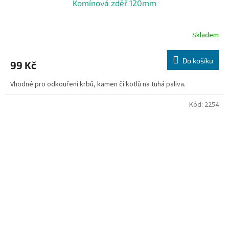
Komínová zděř 120mm
Skladem
Do košíku
99 Kč
Vhodné pro odkouření krbů, kamen či kotlů na tuhá paliva.
Kód:
2254