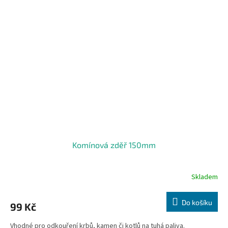
Komínová zděř 150mm
Skladem
Do košíku
99 Kč
Vhodné pro odkouření krbů, kamen či kotlů na tuhá paliva.