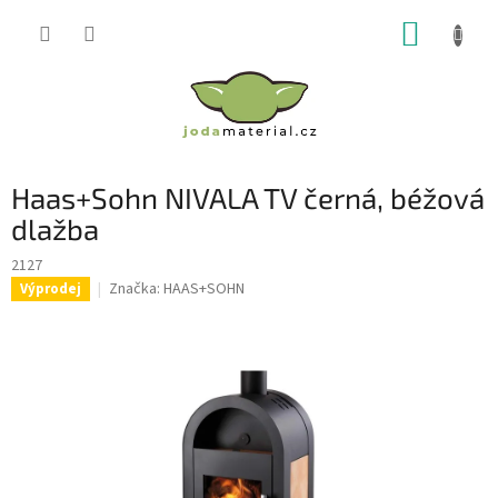
Přejít
NÁKUP
na
obsah
KOŠÍK
Haas+Sohn NIVALA TV černá, béžová
dlažba
2127
Značka:
HAAS+SOHN
Výprodej