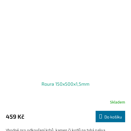
Roura 150x500x1,5mm
Skladem
459 Kč
Do košíku
Vhodné pro odkouření krbů, kamen či kotlů na tuhá paliva.