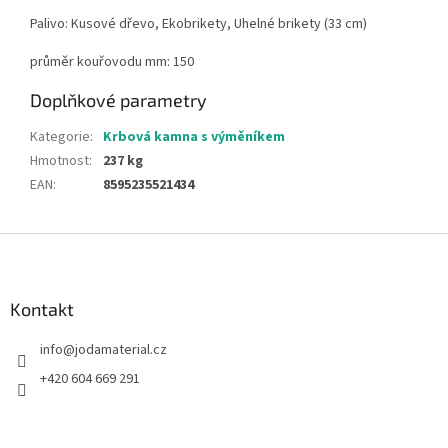
Palivo: Kusové dřevo, Ekobrikety, Uhelné brikety (33 cm)
průměr kouřovodu mm: 150
Doplňkové parametry
Kategorie
:
Krbová kamna s výměníkem
Hmotnost
:
237 kg
EAN
:
8595235521434
Z
á
p
a
Kontakt
t
info
@
jodamaterial.cz
í
+420 604 669 291