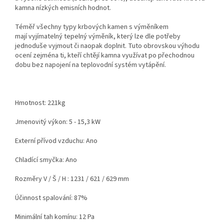
kamna nízkých emisních hodnot.
Téměř všechny typy krbových kamen s výměníkem
mají vyjímatelný tepelný výměník, který lze dle potřeby
jednoduše vyjmout či naopak doplnit. Tuto obrovskou výhodu
ocení zejména ti, kteří chtějí kamna využívat po přechodnou
dobu bez napojení na teplovodní systém vytápění.
Hmotnost: 221kg
Jmenovitý výkon: 5 - 15,3 kW
Externí přívod vzduchu: Ano
Chladící smyčka: Ano
Rozměry V / Š / H : 1231 / 621 / 629 mm
Účinnost spalování: 87%
Minimální tah komínu: 12 Pa