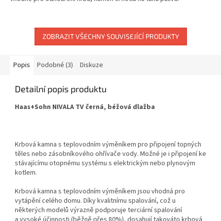
ZOBRAZIT VŠECHNY SOUVISEJÍCÍ PRODUKTY
Popis
Podobné (3)
Diskuze
Detailní popis produktu
Haas+Sohn NIVALA TV černá, béžová dlažba
Krbová kamna s teplovodním výměníkem pro připojení topných
těles nebo zásobníkového ohřívače vody. Možné je i připojení ke
stávajícímu otopnému systému s elektrickým nebo plynovým
kotlem.
Krbová kamna s teplovodním výměníkem jsou vhodná pro
vytápění celého domu. Díky kvalitnímu spalování, což u
některých modelů výrazně podporuje terciární spalování
a vysoké účinnosti (běžně přes 80%), dosahují takováto krbová