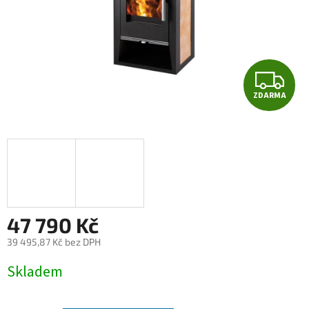
Z
ZDARMA
D
A
R
M
A
47 790 Kč
39 495,87 Kč bez DPH
Měrná
Skladem
cena: