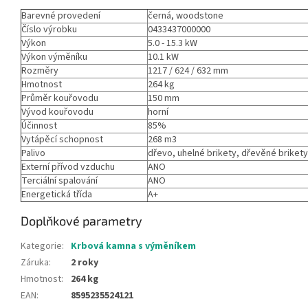
Barevné provedení
černá, woodstone
Číslo výrobku
0433437000000
Výkon
5.0 - 15.3 kW
Výkon výměníku
10.1 kW
Rozměry
1217 / 624 / 632 mm
Hmotnost
264 kg
Průměr kouřovodu
150 mm
Vývod kouřovodu
horní
Účinnost
85%
Vytápěcí schopnost
268 m3
Palivo
dřevo, uhelné brikety, dřevěné brikety
Externí přívod vzduchu
ANO
Terciální spalování
ANO
Energetická třída
A+
Doplňkové parametry
Kategorie
:
Krbová kamna s výměníkem
Záruka
:
2 roky
Hmotnost
:
264 kg
EAN
:
8595235524121