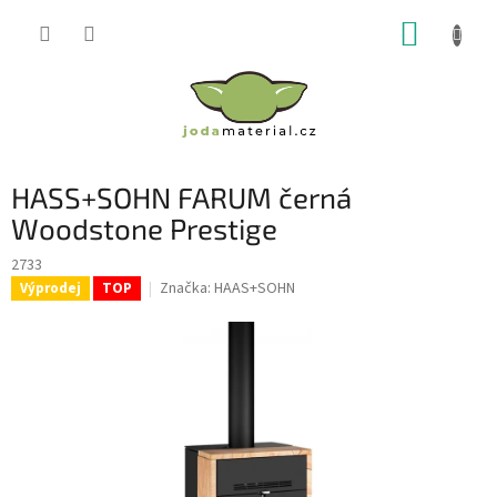
Přejít
NÁKUP
na
obsah
KOŠÍK
HASS+SOHN FARUM černá
Woodstone Prestige
2733
Značka:
HAAS+SOHN
Výprodej
TOP