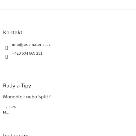
Z
á
p
a
Kontakt
t
info
@
jodamaterial.cz
í
+420 604 669 291
Rady a Tipy
Monoblok nebo Split?
1.2.2026
M...
Instagram