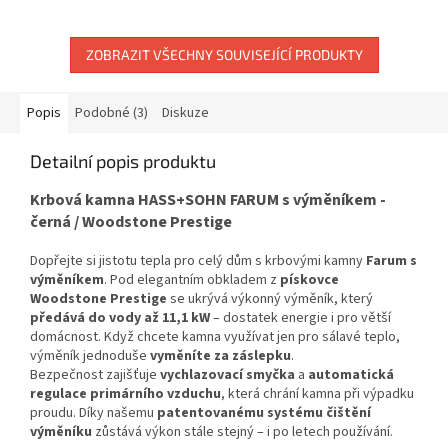
ZOBRAZIT VŠECHNY SOUVISEJÍCÍ PRODUKTY
Popis
Podobné (3)
Diskuze
Detailní popis produktu
Krbová kamna HASS+SOHN FARUM s výměníkem -
černá / Woodstone Prestige
Dopřejte si jistotu tepla pro celý dům s krbovými kamny
Farum s
výměníkem
. Pod elegantním obkladem z
pískovce
Woodstone Prestige
se ukrývá výkonný výměník, který
předává do vody až 11,1 kW
– dostatek energie i pro větší
domácnost. Když chcete kamna využívat jen pro sálavé teplo,
výměník jednoduše
vyměníte za záslepku
.
Bezpečnost zajišťuje
vychlazovací smyčka
a
automatická
regulace primárního vzduchu
, která chrání kamna při výpadku
proudu. Díky našemu
patentovanému systému čištění
výměníku
zůstává výkon stále stejný – i po letech používání.