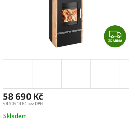
Z
ZDARMA
D
A
R
M
A
58 690 Kč
48 504,13 Kč bez DPH
Měrná
Skladem
cena: