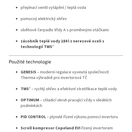
přepínací ventil vytápění / teplá voda
pomocný elektrický ohřev
oběhové čerpadlo třídy A s proměnnými otáčkami
zásobník teplé vody 184 l z nerezové oceli s
technologií TWS
*
Použité technologie
GENESIS
– moderní regulace vyvinutá společností
Thermia výhradně pro invertorová TČ
TWS
* – rychlý ohřev a efektivní stratifikace teplé vody
OPTIMUM
– chladicí okruh pracující vždy v ideálních
podmínkách
PID CONTROL
– plynulé řízení výkonu pomocí invertoru
Scroll kompresor Copeland EVI
řízený invertorem