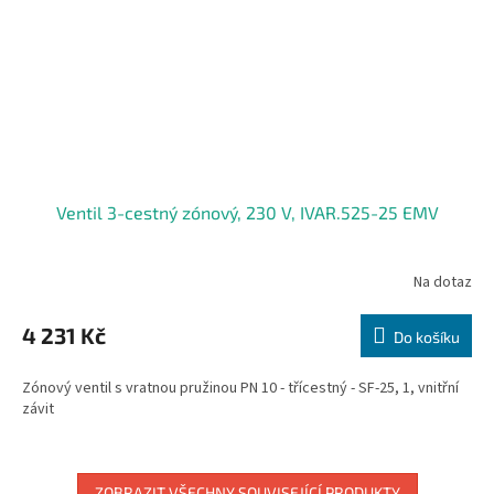
Ventil 3-cestný zónový, 230 V, IVAR.525-25 EMV
Na dotaz
4 231 Kč
Do košíku
Zónový ventil s vratnou pružinou PN 10 - třícestný - SF-25, 1, vnitřní
závit
ZOBRAZIT VŠECHNY SOUVISEJÍCÍ PRODUKTY