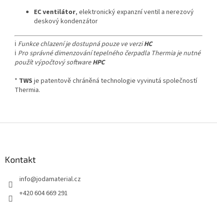
EC ventilátor
, elektronický expanzní ventil a nerezový
deskový kondenzátor
ℹ️
Funkce chlazení je dostupná pouze ve verzi
HC
ℹ️
Pro správné dimenzování tepelného čerpadla Thermia je nutné
použít výpočtový software
HPC
*
TWS
je patentově chráněná technologie vyvinutá společností
Thermia.
Z
á
p
a
Kontakt
t
info
@
jodamaterial.cz
í
+420 604 669 291