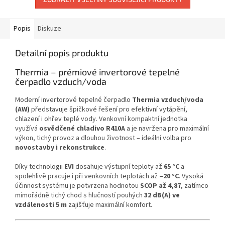
Popis
Diskuze
Detailní popis produktu
Thermia – prémiové invertorové tepelné
čerpadlo vzduch/voda
Moderní invertorové tepelné čerpadlo
Thermia vzduch/voda
(AW)
představuje špičkové řešení pro efektivní vytápění,
chlazení i ohřev teplé vody. Venkovní kompaktní jednotka
využívá
osvědčené chladivo R410A
a je navržena pro maximální
výkon, tichý provoz a dlouhou životnost – ideální volba pro
novostavby i rekonstrukce
.
Díky technologii
EVI
dosahuje výstupní teploty až
65 °C
a
spolehlivě pracuje i při venkovních teplotách až
–20 °C
. Vysoká
účinnost systému je potvrzena hodnotou
SCOP až 4,87
, zatímco
mimořádně tichý chod s hlučností pouhých
32 dB(A) ve
vzdálenosti 5 m
zajišťuje maximální komfort.