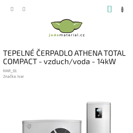
Přejít
NÁKUP
na
obsah
KOŠÍK
TEPELNÉ ČERPADLO ATHENA TOTAL
COMPACT - vzduch/voda - 14kW
IVAR_01
Značka:
Ivar