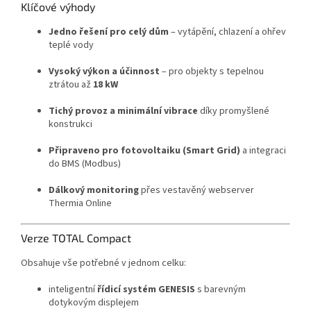
Klíčové výhody
Jedno řešení pro celý dům
– vytápění, chlazení a ohřev
teplé vody
Vysoký výkon a účinnost
– pro objekty s tepelnou
ztrátou až
18 kW
Tichý provoz a minimální vibrace
díky promyšlené
konstrukci
Připraveno pro fotovoltaiku (Smart Grid)
a integraci
do BMS (Modbus)
Dálkový monitoring
přes vestavěný webserver
Thermia Online
Verze TOTAL Compact
Obsahuje vše potřebné v jednom celku:
inteligentní
řídicí systém GENESIS
s barevným
dotykovým displejem