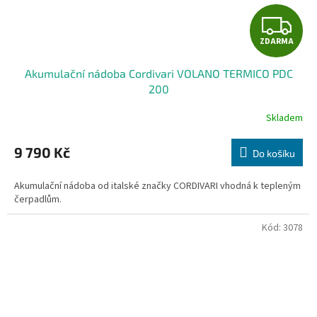
Z
ZDARMA
D
Akumulační nádoba Cordivari VOLANO TERMICO PDC
A
200
R
Skladem
M
9 790 Kč
Do košíku
A
Akumulační nádoba od italské značky CORDIVARI vhodná k tepleným
čerpadlům.
Kód:
3078