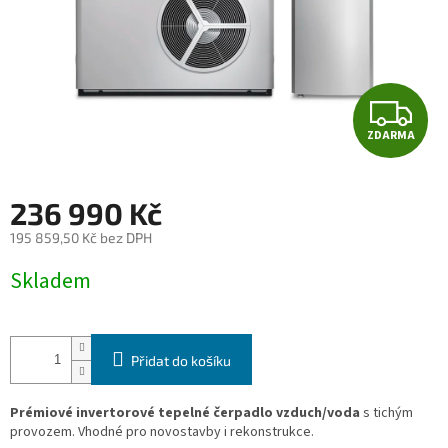
Z
ZDARMA
D
A
236 990 Kč
R
195 859,50 Kč bez DPH
Měrná
M
Skladem
cena:
A
Přidat do košíku
Prémiové invertorové tepelné čerpadlo vzduch/voda
s tichým
provozem. Vhodné pro novostavby i rekonstrukce.