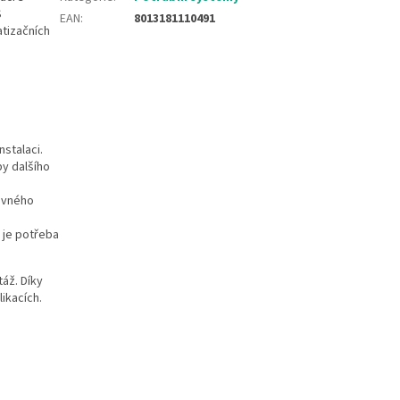
S
EAN
:
8013181110491
tizačních
stalaci.
y dalšího
uvného
 je potřeba
áž. Díky
ikacích.