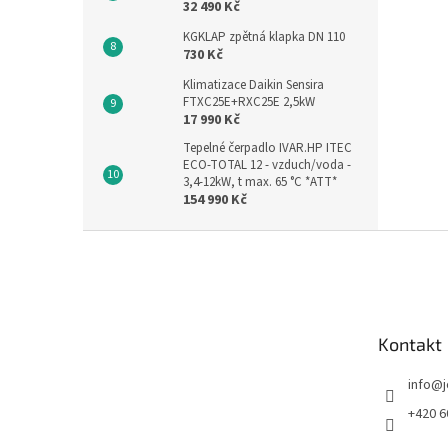
32 490 Kč
KGKLAP zpětná klapka DN 110
730 Kč
Klimatizace Daikin Sensira
FTXC25E+RXC25E 2,5kW
17 990 Kč
Tepelné čerpadlo IVAR.HP ITEC
ECO-TOTAL 12 - vzduch/voda -
3,4-12kW, t max. 65 °C *ATT*
154 990 Kč
Z
á
p
a
t
Kontakt
í
info
@
+420 6