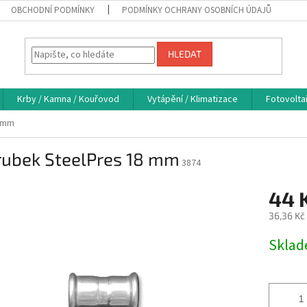
OBCHODNÍ PODMÍNKY
PODMÍNKY OCHRANY OSOBNÍCH ÚDAJŮ
HLEDAT
Krby / Kamna / Kouřovod
Vytápění / Klimatizace
Fotovolta
8 mm
rubek SteelPres 18 mm
3874
44 
36,36 Kč
Měrná
Skla
cena: