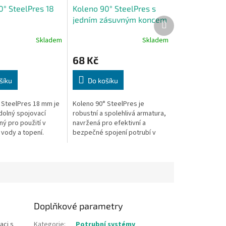
0° SteelPres 18
Koleno 90° SteelPres s
jedním zásuvným koncem
Další
produkt
18 mm
Skladem
Skladem
68 Kč
šíku
Do košíku
 SteelPres 18 mm je
Koleno 90° SteelPres je
odolný spojovací
robustní a spolehlivá armatura,
ý pro použití v
navržená pro efektivní a
vody a topení.
bezpečné spojení potrubí v
systémech, které vyžadují
ohnutí potrubí pod úhlem 90°.
Doplňkové parametry
aci s
Kategorie
:
Potrubní systémy