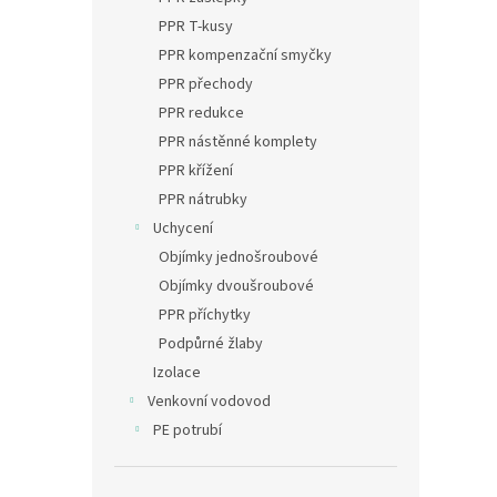
PPR T-kusy
PPR kompenzační smyčky
PPR přechody
PPR redukce
PPR nástěnné komplety
PPR křížení
PPR nátrubky
Uchycení
Objímky jednošroubové
Objímky dvoušroubové
PPR příchytky
Podpůrné žlaby
Izolace
Venkovní vodovod
PE potrubí