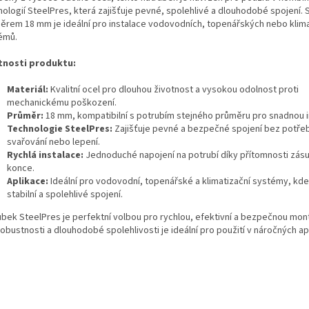
ologií SteelPres, která zajišťuje pevné, spolehlivé a dlouhodobé spojení. 
ěrem 18 mm je ideální pro instalace vodovodních, topenářských nebo klima
émů.
tnosti produktu:
Materiál:
Kvalitní ocel pro dlouhou životnost a vysokou odolnost proti
mechanickému poškození.
Průměr:
18 mm, kompatibilní s potrubím stejného průměru pro snadnou in
Technologie SteelPres:
Zajišťuje pevné a bezpečné spojení bez potřeb
svařování nebo lepení.
Rychlá instalace:
Jednoduché napojení na potrubí díky přítomnosti zás
konce.
Aplikace:
Ideální pro vodovodní, topenářské a klimatizační systémy, kde
stabilní a spolehlivé spojení.
ubek SteelPres je perfektní volbou pro rychlou, efektivní a bezpečnou mont
obustnosti a dlouhodobé spolehlivosti je ideální pro použití v náročných apl