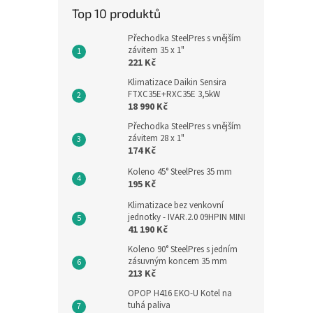
Top 10 produktů
Přechodka SteelPres s vnějším
závitem 35 x 1"
221 Kč
Klimatizace Daikin Sensira
FTXC35E+RXC35E 3,5kW
18 990 Kč
Přechodka SteelPres s vnějším
závitem 28 x 1"
174 Kč
Koleno 45° SteelPres 35 mm
195 Kč
Klimatizace bez venkovní
jednotky - IVAR.2.0 09HPIN MINI
41 190 Kč
Koleno 90° SteelPres s jedním
zásuvným koncem 35 mm
213 Kč
OPOP H416 EKO-U Kotel na
tuhá paliva