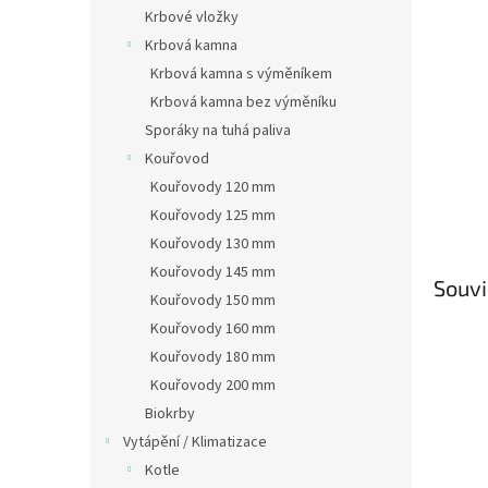
n
Krbové vložky
e
Krbová kamna
l
Krbová kamna s výměníkem
Krbová kamna bez výměníku
Sporáky na tuhá paliva
Kouřovod
Kouřovody 120 mm
Kouřovody 125 mm
Kouřovody 130 mm
Kouřovody 145 mm
Souvi
Kouřovody 150 mm
Kouřovody 160 mm
Kouřovody 180 mm
Kouřovody 200 mm
Biokrby
Vytápění / Klimatizace
Kotle