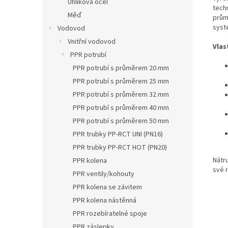
Uhlíková ocel
techn
Měď
prům
syst
Vodovod
Vnitřní vodovod
Vlas
PPR potrubí
PPR potrubí s průměrem 20 mm
PPR potrubí s průměrem 25 mm
PPR potrubí s průměrem 32 mm
PPR potrubí s průměrem 40 mm
PPR potrubí s průměrem 50 mm
PPR trubky PP-RCT UNI (PN16)
PPR trubky PP-RCT HOT (PN20)
Nátr
PPR kolena
své r
PPR ventily/kohouty
PPR kolena se závitem
PPR kolena nástěnná
PPR rozebíratelné spoje
PPR záslepky