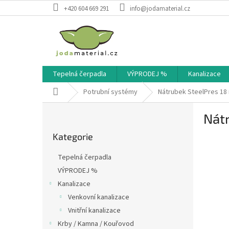
Přejít
+420 604 669 291
info@jodamaterial.cz
na
obsah
Tepelná čerpadla
VÝPRODEJ %
Kanalizace
Domů
Potrubní systémy
Nátrubek SteelPres 1
P
Nát
o
Přeskočit
s
Kategorie
kategorie
t
r
Tepelná čerpadla
a
VÝPRODEJ %
n
Kanalizace
n
í
Venkovní kanalizace
p
Vnitřní kanalizace
a
Krby / Kamna / Kouřovod