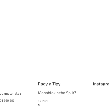
Rady a Tipy
Instagr
Monoblok nebo Split?
jodamaterial.cz
04 669 291
1.2.2026
M...