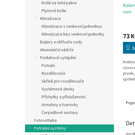
Kotle na tuhá paliva
Kolen
Plynové kotle
mm
Klimatizace
Klimatizace s venkovní jednotkou
Klimatizace bez venkovní jednotky
73 K
Bojlery a ohřívače vody
D
Akumulační nádrže
Podlahové vytápění
Koleno
Potrubí
vysoce
Rozdělovače
prvek,
spoleh
Skříně pro rozdělovače
rozvod
Systémové desky
jiných 
Příchytky a příslušenství
Popi
Armatury a tvarovky
Čerpadlové sestavy
Fotovoltaika
Det
Potrubní systémy
Vyro