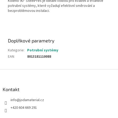
Koleno 90° SteelPres je ideální volbou pro kvalitní a trvanlivé
potrubní systémy, které vyžadují efektivní směrování a
bezproblémovou instalaci.
Doplňkové parametry
Kategorie
:
Potrubní systémy
EAN
:
8013181110088
Z
á
p
a
Kontakt
t
info
@
jodamaterial.cz
í
+420 604 669 291