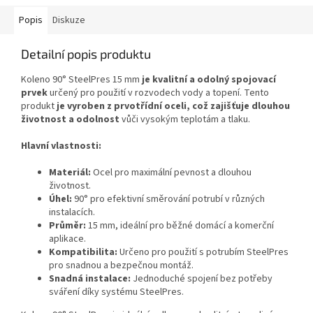
Popis
Diskuze
Detailní popis produktu
Koleno 90° SteelPres 15 mm
je kvalitní a odolný spojovací
prvek
určený pro použití v rozvodech vody a topení. Tento
produkt
je vyroben z prvotřídní oceli, což zajišťuje dlouhou
životnost a odolnost
vůči vysokým teplotám a tlaku.
Hlavní vlastnosti:
Materiál:
Ocel pro maximální pevnost a dlouhou
životnost.
Úhel:
90° pro efektivní směrování potrubí v různých
instalacích.
Průměr:
15 mm, ideální pro běžné domácí a komerční
aplikace.
Kompatibilita:
Určeno pro použití s potrubím SteelPres
pro snadnou a bezpečnou montáž.
Snadná instalace:
Jednoduché spojení bez potřeby
sváření díky systému SteelPres.