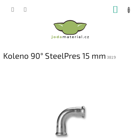
Přejít
NÁKUP
na
obsah
KOŠÍK
Koleno 90° SteelPres 15 mm
3819