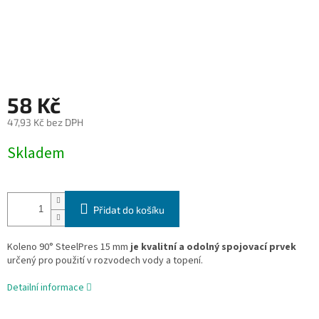
58 Kč
47,93 Kč bez DPH
Měrná
Skladem
cena:
Přidat do košíku
Koleno 90° SteelPres 15 mm
je kvalitní a odolný spojovací prvek
určený pro použití v rozvodech vody a topení.
Detailní informace