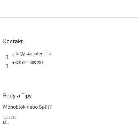
Z
á
p
a
Kontakt
t
info
@
jodamaterial.cz
í
+420 604 669 291
Rady a Tipy
Monoblok nebo Split?
1.2.2026
M...