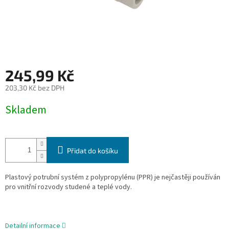
245,99 Kč
203,30 Kč bez DPH
Měrná
Skladem
cena:
Přidat do košíku
Plastový potrubní systém z polypropylénu (PPR) je nejčastěji používán
pro vnitřní rozvody studené a
teplé vody.
Detailní informace