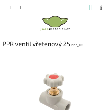
Přejít
NÁKUP
na
obsah
KOŠÍK
PPR ventil vřetenový 25
PPR_101