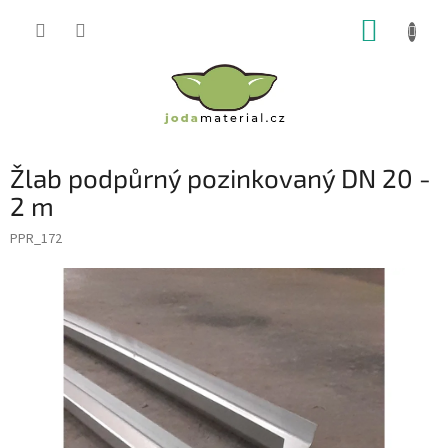
Přejít
NÁKUP
na
obsah
KOŠÍK
Žlab podpůrný pozinkovaný DN 20 -
2 m
PPR_172