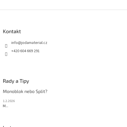
Z
á
p
a
Kontakt
t
info
@
jodamaterial.cz
í
+420 604 669 291
Rady a Tipy
Monoblok nebo Split?
1.2.2026
M...