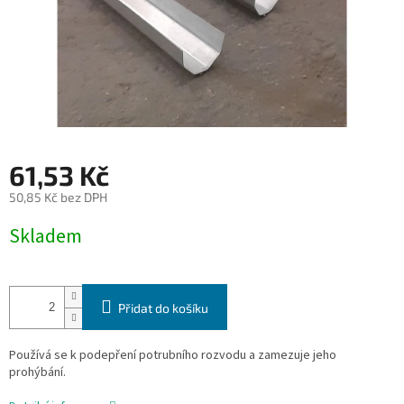
61,53 Kč
50,85 Kč bez DPH
Měrná
Skladem
cena:
Přidat do košíku
Používá se k podepření potrubního rozvodu a zamezuje jeho
prohýbání.