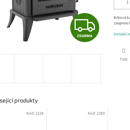
Z
Krbová k
zaujmou 
Detailní 
ZDARMA
D
A
TISK
R
M
sející produkty
Kód:
2228
Kód:
2280
A