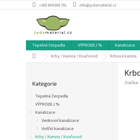
Přejít
+420 604 669 291
info@jodamaterial.cz
na
obsah
Tepelná čerpadla
VÝPRODEJ %
Kanalizace
Domů
Krby / Kamna / Kouřovod
Krbová kamna
P
Krb
o
Přeskočit
s
Značka:
Kategorie
kategorie
t
r
Tepelná čerpadla
a
VÝPRODEJ %
n
Kanalizace
n
í
Venkovní kanalizace
p
Vnitřní kanalizace
a
Krby / Kamna / Kouřovod