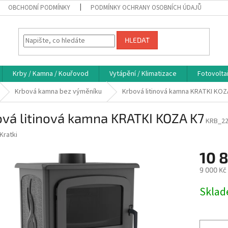
OBCHODNÍ PODMÍNKY
PODMÍNKY OCHRANY OSOBNÍCH ÚDAJŮ
HLEDAT
Krby / Kamna / Kouřovod
Vytápění / Klimatizace
Fotovolta
Krbová kamna bez výměníku
Krbová litinová kamna KRATKI KOZ
ová litinová kamna KRATKI KOZA K7
KRB_2
Kratki
10 
9 000 Kč
Měrná
Skla
cena: