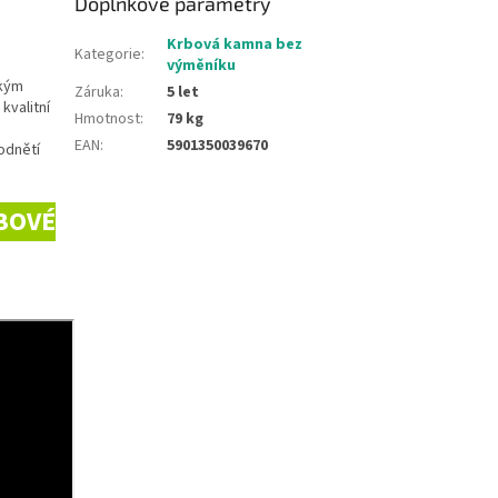
Doplňkové parametry
Krbová kamna bez
Kategorie
:
výměníku
ckým
Záruka
:
5 let
kvalitní
Hmotnost
:
79 kg
EAN
:
5901350039670
odnětí
BOVÉ