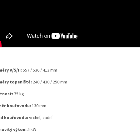
ěry V/Š/H:
557 / 536 / 413 mm
ěry topeniště:
240 / 430 / 250 mm
tnost:
75 kg
měr kouřovodu:
130 mm
d kouřovodu:
vrchní, zadní
ovitý výkon:
5 kW