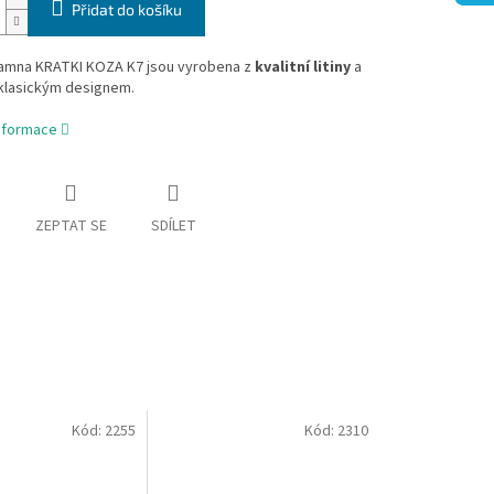
Přidat do košíku
amna KRATKI KOZA K7 jsou vyrobena z
kvalitní litiny
a
klasickým designem.
informace
ZEPTAT SE
SDÍLET
Kód:
2255
Kód:
2310