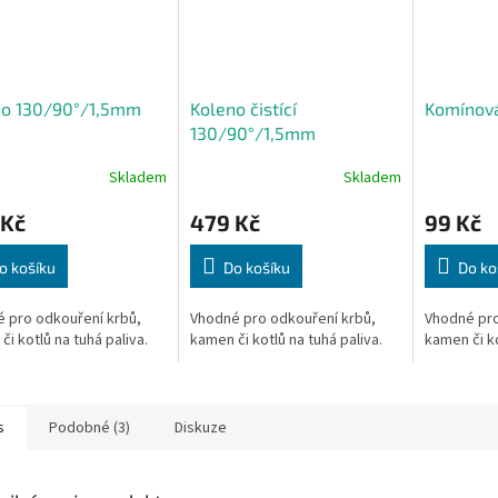
no 130/90°/1,5mm
Koleno čistící
Komínov
130/90°/1,5mm
Skladem
Skladem
 Kč
479 Kč
99 Kč
o košíku
Do košíku
Do ko
 pro odkouření krbů,
Vhodné pro odkouření krbů,
Vhodné pro
či kotlů na tuhá paliva.
kamen či kotlů na tuhá paliva.
kamen či ko
s
Podobné (3)
Diskuze