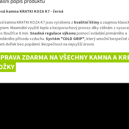
ailní popis produktu
vá kamna KRATKI KOZA K7 - černá
vá kamna KRATKI KOZA K7 jsou vyrobena z
kvalitní litiny
a zaujmou klasi
gnem. M
aximální využití tepla a bezporuchový provoz díky stěnám z vysoce 
y o tloušťce 8 mm.
Snadná regulace výkonu
pomocí ovládání primárního a
ndárního přívodu vzduchu.
Systém "COLD GRIP"
, který umožní bezpečné 
eti dvířek bez popálení. Bezpečnost na nejvyšší úrovni.
PRAVA ZDARMA NA VŠECHNY KAMNA A KR
OŽKY