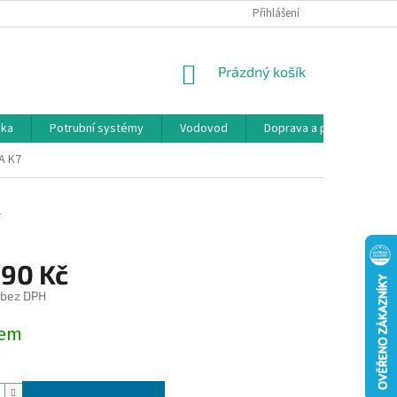
Přihlášení
NÁKUPNÍ
Prázdný košík
KOŠÍK
ika
Potrubní systémy
Vodovod
Doprava a platba
K
A K7
2
890 Kč
 bez DPH
dem