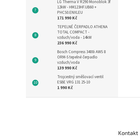
LG Therma V R290 Monoblok 3f
12kW - HM123HF.UB60 +
PHCS0.ENXLEU
171 990 Kč
TEPELNÉ ČERPADLO ATHENA
TOTAL COMPACT -
vzduch/voda - 14kW
236 990 Kč
Bosch Compress 3400i AWS 8
ORM-S tepelné čerpadlo
vzduch/voda
139 990 Kč
Trojcestný směšovací ventil
ESBE VRG 131 25-10
1 990 Kč
Z
á
p
a
t
Kontakt
í