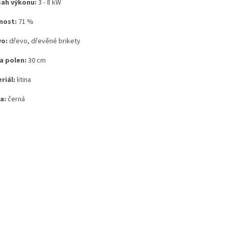
ah výkonu:
3 - 8 kW
nost:
71 %
vo:
dřevo, dřevěné brikety
a polen:
30 cm
riál:
litina
a:
černá