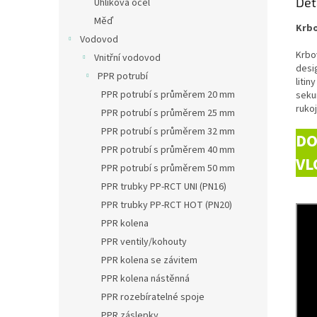
Det
Uhlíková ocel
Měď
Krbo
Vodovod
Krbo
Vnitřní vodovod
desi
PPR potrubí
litin
PPR potrubí s průměrem 20 mm
seku
rukoj
PPR potrubí s průměrem 25 mm
PPR potrubí s průměrem 32 mm
DO
PPR potrubí s průměrem 40 mm
VL
PPR potrubí s průměrem 50 mm
PPR trubky PP-RCT UNI (PN16)
PPR trubky PP-RCT HOT (PN20)
PPR kolena
PPR ventily/kohouty
PPR kolena se závitem
PPR kolena nástěnná
PPR rozebíratelné spoje
PPR záslepky