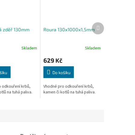
Další
á zděř 130mm
Roura 130x1000x1,5mm
produkt
Skladem
Skladem
629 Kč
šíku
Do košíku
 odkouření krbů,
Vhodné pro odkouření krbů,
tlů na tuhá paliva.
kamen či kotlů na tuhá paliva.