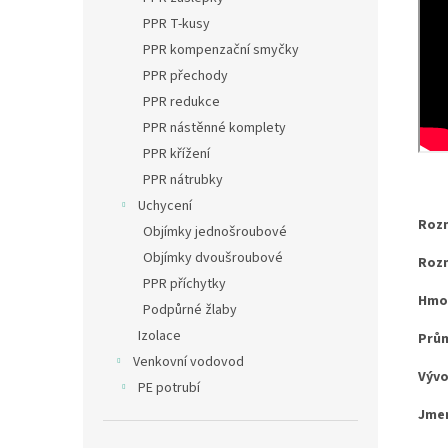
PPR T-kusy
PPR kompenzační smyčky
PPR přechody
PPR redukce
PPR nástěnné komplety
PPR křížení
PPR nátrubky
Uchycení
Rozm
Objímky jednošroubové
Objímky dvoušroubové
Rozm
PPR příchytky
Hmo
Podpůrné žlaby
Izolace
Prů
Venkovní vodovod
Vývo
PE potrubí
Jmen