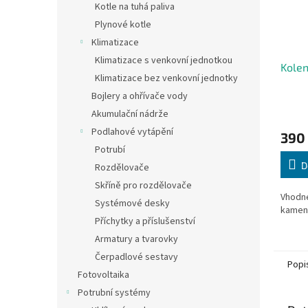
Kotle na tuhá paliva
Plynové kotle
Klimatizace
Klimatizace s venkovní jednotkou
Kole
Klimatizace bez venkovní jednotky
Bojlery a ohřívače vody
Akumulační nádrže
Podlahové vytápění
390
Potrubí
D
Rozdělovače
Skříně pro rozdělovače
Vhodné
Systémové desky
kamen 
Příchytky a příslušenství
Armatury a tvarovky
Čerpadlové sestavy
Popi
Fotovoltaika
Potrubní systémy