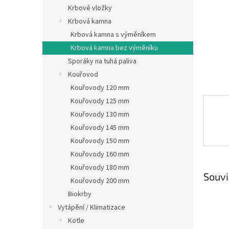
n
Krbové vložky
e
Krbová kamna
l
Krbová kamna s výměníkem
Krbová kamna bez výměníku
Sporáky na tuhá paliva
Kouřovod
Kouřovody 120 mm
Kouřovody 125 mm
Kouřovody 130 mm
Kouřovody 145 mm
Kouřovody 150 mm
Kouřovody 160 mm
Kouřovody 180 mm
Souvi
Kouřovody 200 mm
Biokrby
Vytápění / Klimatizace
Kotle