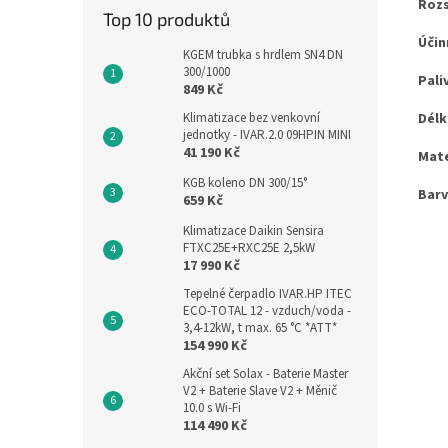
Rozs
Top 10 produktů
Účin
KGEM trubka s hrdlem SN4 DN
300/1000
Pali
849 Kč
Délk
Klimatizace bez venkovní
jednotky - IVAR.2.0 09HPIN MINI
41 190 Kč
Mate
KGB koleno DN 300/15°
Barv
659 Kč
Klimatizace Daikin Sensira
FTXC25E+RXC25E 2,5kW
17 990 Kč
Tepelné čerpadlo IVAR.HP ITEC
ECO-TOTAL 12 - vzduch/voda -
3,4-12kW, t max. 65 °C *ATT*
154 990 Kč
Akční set Solax - Baterie Master
V2 + Baterie Slave V2 + Měnič
10.0 s Wi-Fi
114 490 Kč