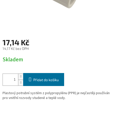
17,14 Kč
14,17 Kč bez DPH
Měrná
Skladem
cena:
Přidat do košíku
Plastový potrubní systém z polypropylénu (PPR) je nejčastěji používán
pro vnitřní rozvody studené a
teplé vody.