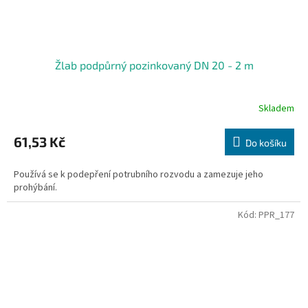
Žlab podpůrný pozinkovaný DN 20 - 2 m
Skladem
61,53 Kč
Do košíku
Používá se k podepření potrubního rozvodu a zamezuje jeho
prohýbání.
Kód:
PPR_177