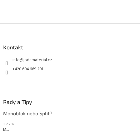
Z
á
p
a
Kontakt
t
info
@
jodamaterial.cz
í
+420 604 669 291
Rady a Tipy
Monoblok nebo Split?
1.2.2026
M...