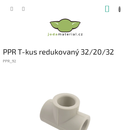
Přejít
NÁKUP
na
obsah
KOŠÍK
PPR T-kus redukovaný 32/20/32
PPR_92