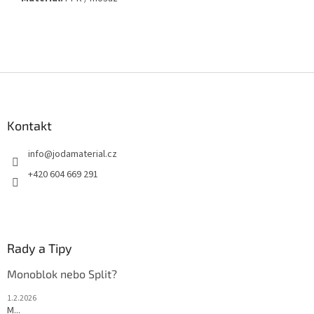
Z
á
p
a
Kontakt
t
info
@
jodamaterial.cz
í
+420 604 669 291
Rady a Tipy
Monoblok nebo Split?
1.2.2026
M...