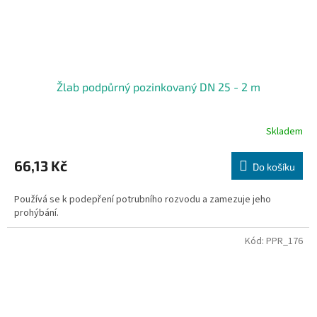
Žlab podpůrný pozinkovaný DN 25 - 2 m
Skladem
66,13 Kč
Do košíku
Používá se k podepření potrubního rozvodu a zamezuje jeho
prohýbání.
Kód:
PPR_176