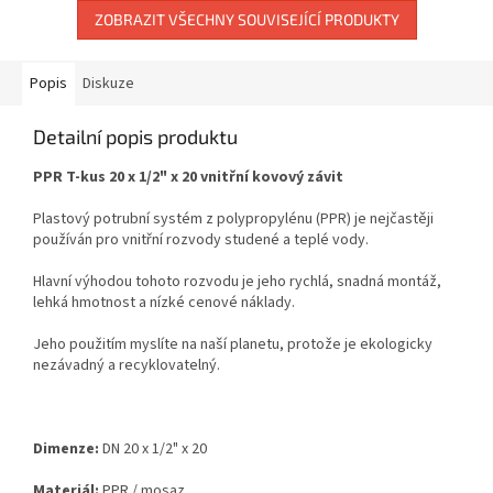
ZOBRAZIT VŠECHNY SOUVISEJÍCÍ PRODUKTY
Popis
Diskuze
Detailní popis produktu
PPR T-kus 20 x 1/2" x 20 vnitřní kovový závit
Plastový potrubní systém z polypropylénu (PPR) je nejčastěji
používán pro vnitřní rozvody studené a
teplé vody.
Hlavní výhodou tohoto rozvodu je jeho rychlá, snadná montáž,
lehká hmotnost a nízké cenové
náklady.
Jeho použitím myslíte na naší planetu, protože je ekologicky
nezávadný a recyklovatelný.
Dimenze:
DN 20 x 1/2" x 20
Materiál:
PPR / mosaz