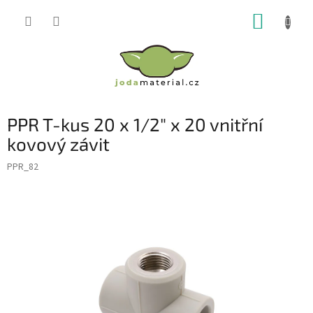
Přejít
NÁKUP
na
obsah
KOŠÍK
PPR T-kus 20 x 1/2" x 20 vnitřní
kovový závit
PPR_82