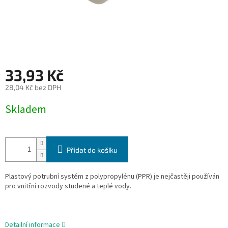
33,93 Kč
28,04 Kč bez DPH
Měrná
Skladem
cena:
Přidat do košíku
Plastový potrubní systém z polypropylénu (PPR) je nejčastěji používán
pro vnitřní rozvody studené a
teplé vody.
Detailní informace