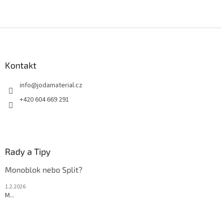
Z
á
p
a
Kontakt
t
info
@
jodamaterial.cz
í
+420 604 669 291
Rady a Tipy
Monoblok nebo Split?
1.2.2026
M...