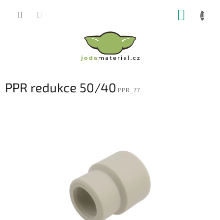
Přejít
NÁKUP
na
obsah
KOŠÍK
PPR redukce 50/40
PPR_77