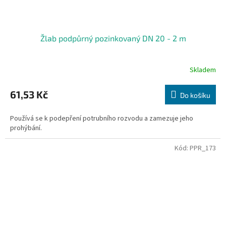
Žlab podpůrný pozinkovaný DN 20 - 2 m
Skladem
61,53 Kč
Do košíku
Používá se k podepření potrubního rozvodu a zamezuje jeho
prohýbání.
Kód:
PPR_173