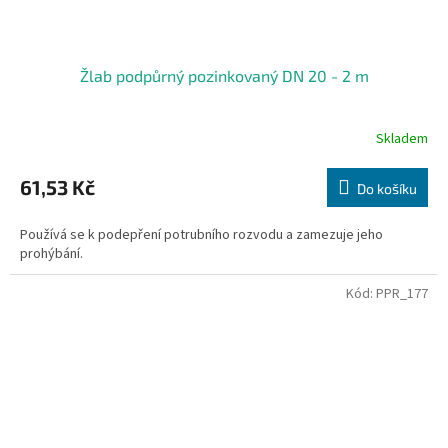
Žlab podpůrný pozinkovaný DN 20 - 2 m
Skladem
61,53 Kč
Do košíku
Používá se k podepření potrubního rozvodu a zamezuje jeho
prohýbání.
Kód:
PPR_177