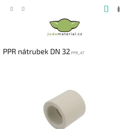
Přejít
NÁKUP
na
obsah
KOŠÍK
PPR nátrubek DN 32
PPR_47