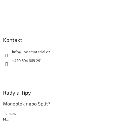
Z
á
p
a
Kontakt
t
info
@
jodamaterial.cz
í
+420 604 669 291
Rady a Tipy
Monoblok nebo Split?
1.2.2026
M...