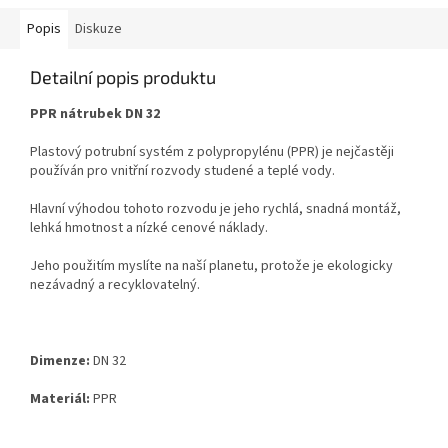
Popis
Diskuze
Detailní popis produktu
PPR nátrubek DN 32
Plastový potrubní systém z polypropylénu (PPR) je nejčastěji
používán pro vnitřní rozvody studené a
teplé vody.
Hlavní výhodou tohoto rozvodu je jeho rychlá, snadná montáž,
lehká hmotnost a nízké cenové
náklady.
Jeho použitím myslíte na naší planetu, protože je ekologicky
nezávadný a recyklovatelný.
Dimenze:
DN 32
Materiál:
PPR