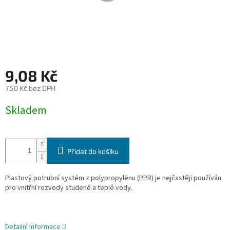
9,08 Kč
7,50 Kč bez DPH
Měrná
Skladem
cena:
Přidat do košíku
Plastový potrubní systém z polypropylénu (PPR) je nejčastěji používán
pro vnitřní rozvody studené a
teplé vody.
Detailní informace