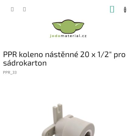
Přejít
NÁKUP
na
obsah
KOŠÍK
PPR koleno nástěnné 20 x 1/2" pro
sádrokarton
PPR_33