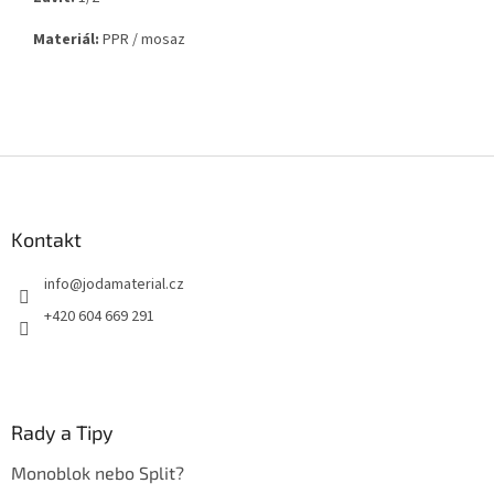
Materiál:
PPR / mosaz
Z
á
p
a
Kontakt
t
info
@
jodamaterial.cz
í
+420 604 669 291
Rady a Tipy
Monoblok nebo Split?