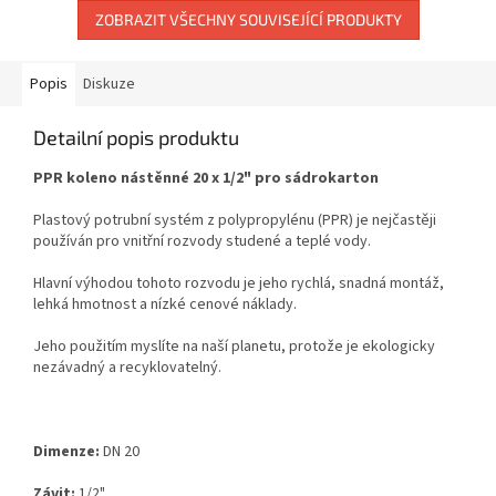
ZOBRAZIT VŠECHNY SOUVISEJÍCÍ PRODUKTY
Popis
Diskuze
Detailní popis produktu
PPR koleno nástěnné 20 x 1/2" pro sádrokarton
Plastový potrubní systém z polypropylénu (PPR) je nejčastěji
používán pro vnitřní rozvody studené a
teplé vody.
Hlavní výhodou tohoto rozvodu je jeho rychlá, snadná montáž,
lehká hmotnost a nízké cenové
náklady.
Jeho použitím myslíte na naší planetu, protože je ekologicky
nezávadný a recyklovatelný.
Dimenze:
DN 20
Závit:
1/2
"