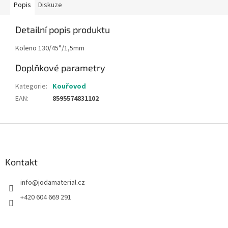
Popis
Diskuze
Detailní popis produktu
Koleno 130/45°/1,5mm
Doplňkové parametry
Kategorie
:
Kouřovod
EAN
:
8595574831102
Z
á
p
a
Kontakt
t
info
@
jodamaterial.cz
í
+420 604 669 291