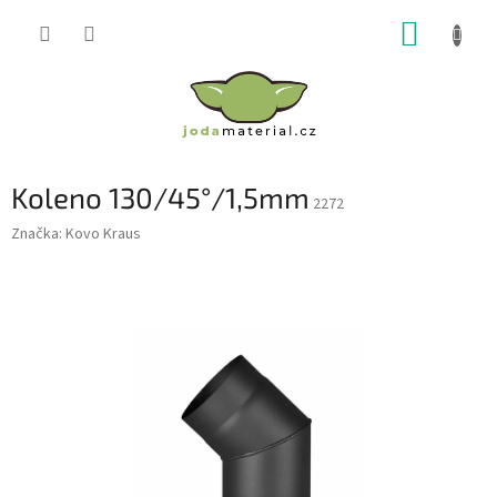
Přejít
NÁKUP
na
obsah
KOŠÍK
Koleno 130/45°/1,5mm
2272
Značka:
Kovo Kraus