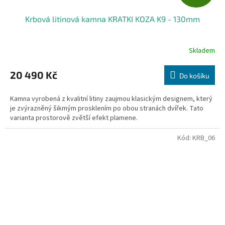
D
Krbová litinová kamna KRATKI KOZA K9 - 130mm
A
R
Skladem
M
20 490 Kč
Do košíku
A
Kamna vyrobená z kvalitní litiny zaujmou klasickým designem, který
je zvýrazněný šikmým prosklením po obou stranách dvířek. Tato
varianta prostorově zvětší efekt plamene.
Kód:
KRB_06