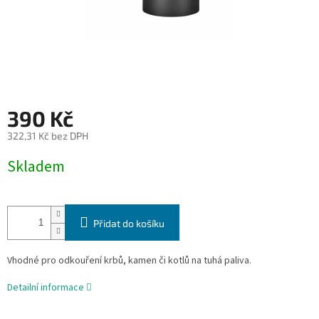
390 Kč
322,31 Kč bez DPH
Měrná
Skladem
cena:
Přidat do košíku
Vhodné pro odkouření krbů, kamen či kotlů na tuhá paliva.
Detailní informace