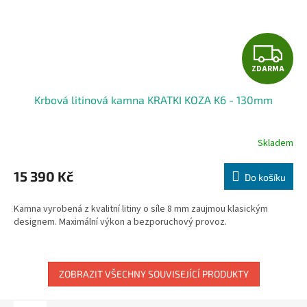
Z
ZDARMA
D
Krbová litinová kamna KRATKI KOZA K6 - 130mm
A
R
Skladem
M
15 390 Kč
Do košíku
A
Kamna vyrobená z kvalitní litiny o síle 8 mm zaujmou klasickým
designem. Maximální výkon a bezporuchový provoz.
ZOBRAZIT VŠECHNY SOUVISEJÍCÍ PRODUKTY