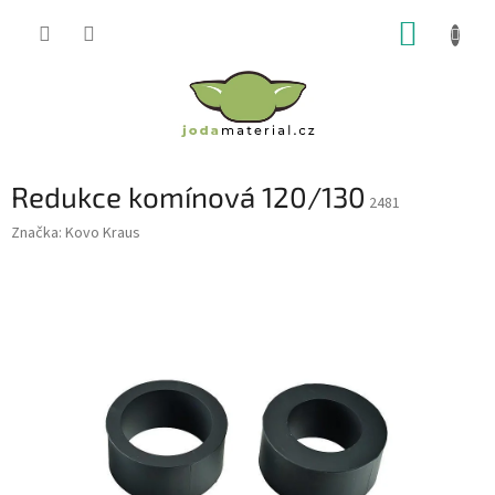
Přejít
NÁKUP
na
obsah
KOŠÍK
Redukce komínová 120/130
2481
Značka:
Kovo Kraus