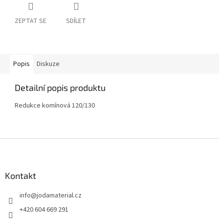
ZEPTAT SE
SDÍLET
Popis
Diskuze
Detailní popis produktu
Redukce komínová 120/130
Z
á
p
a
Kontakt
t
info
@
jodamaterial.cz
í
+420 604 669 291