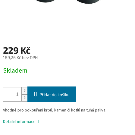
229 Kč
189,26 Kč bez DPH
Měrná
Skladem
cena:
Přidat do košíku
Vhodné pro odkouření krbů, kamen či kotlů na tuhá paliva.
Detailní informace