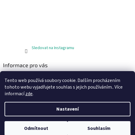
Sledovat na Instagramu
Informace pro vás
Obchodní podmínky
Tento web používá soubory cookie. Dalším procházením
Podmínky ochrany osobních údajů
tohoto webu vyjadřujete souhlas s jejich používáním.. Více
informací
zde
.
Nastavení
Vytvořil Shoptet
Odmítnout
Souhlasím
Copyright 2026
JODA materiál
. Všechna práva vyhrazena.