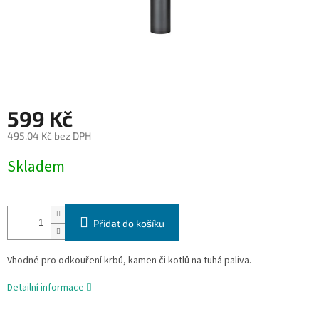
599 Kč
495,04 Kč bez DPH
Měrná
Skladem
cena:
Přidat do košíku
Vhodné pro odkouření krbů, kamen či kotlů na tuhá paliva.
Detailní informace