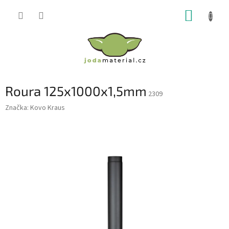
Přejít
NÁKUP
na
obsah
KOŠÍK
Roura 125x1000x1,5mm
2309
Značka:
Kovo Kraus