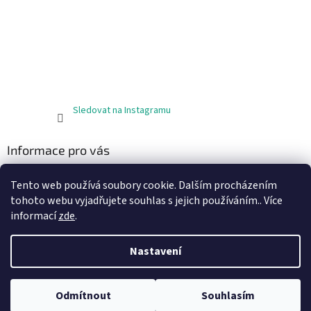
Sledovat na Instagramu
Informace pro vás
Obchodní podmínky
Tento web používá soubory cookie. Dalším procházením
Podmínky ochrany osobních údajů
tohoto webu vyjadřujete souhlas s jejich používáním.. Více
informací
zde
.
Nastavení
Vytvořil Shoptet
Odmítnout
Souhlasím
Copyright 2026
JODA materiál
. Všechna práva vyhrazena.