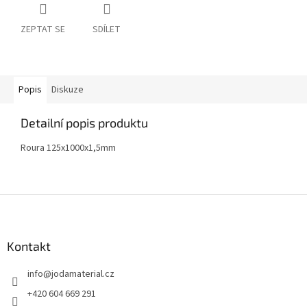
ZEPTAT SE
SDÍLET
Popis
Diskuze
Detailní popis produktu
Roura 125x1000x1,5mm
Z
á
p
a
Kontakt
t
info
@
jodamaterial.cz
í
+420 604 669 291