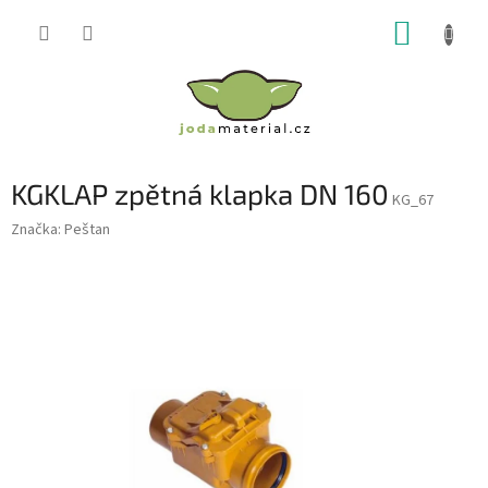
Přejít
NÁKUP
na
obsah
KOŠÍK
KGKLAP zpětná klapka DN 160
KG_67
Značka:
Peštan