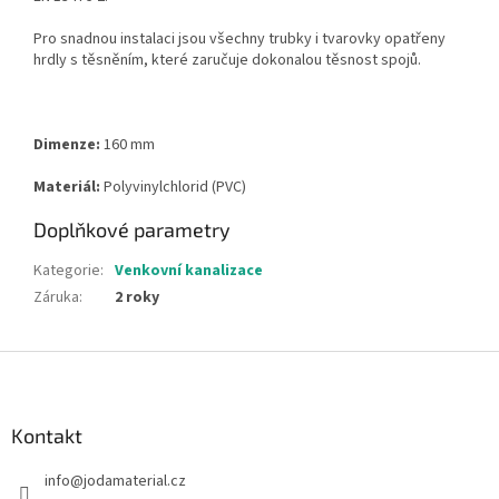
Pro snadnou instalaci jsou všechny trubky i tvarovky opatřeny
hrdly s těsněním, které zaručuje dokonalou těsnost spojů.
Dimenze:
160 mm
Materiál:
Polyvinylchlorid (PVC)
Doplňkové parametry
Kategorie
:
Venkovní kanalizace
Záruka
:
2 roky
Z
á
p
a
Kontakt
t
info
@
jodamaterial.cz
í