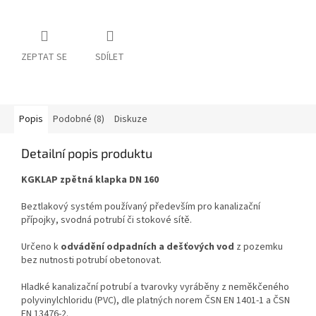
ZEPTAT SE
SDÍLET
Popis
Podobné (8)
Diskuze
Detailní popis produktu
KGKLAP zpětná klapka DN 160
Beztlakový systém používaný především pro kanalizační
přípojky, svodná potrubí či stokové sítě.
Určeno k
odvádění odpadních a dešťových vod
z pozemku
bez nutnosti potrubí obetonovat.
Hladké kanalizační potrubí a tvarovky vyráběny z neměkčeného
polyvinylchloridu (PVC), dle platných norem ČSN EN 1401-1 a ČSN
EN 13476-2.