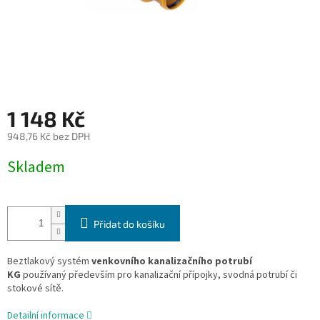
1 148 Kč
948,76 Kč bez DPH
Měrná
Skladem
cena:
Přidat do košíku
Beztlakový systém
venkovního kanalizačního potrubí
KG
používaný především pro kanalizační přípojky, svodná potrubí či
stokové sítě.
Detailní informace