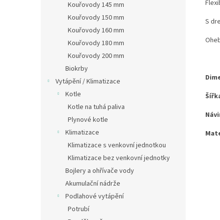
Flex
Kouřovody 145 mm
Kouřovody 150 mm
S dr
Kouřovody 160 mm
Oheb
Kouřovody 180 mm
Kouřovody 200 mm
Biokrby
Dime
Vytápění / Klimatizace
Kotle
Šířk
Kotle na tuhá paliva
Návi
Plynové kotle
Klimatizace
Mate
Klimatizace s venkovní jednotkou
Klimatizace bez venkovní jednotky
Bojlery a ohřívače vody
Akumulační nádrže
Podlahové vytápění
Potrubí