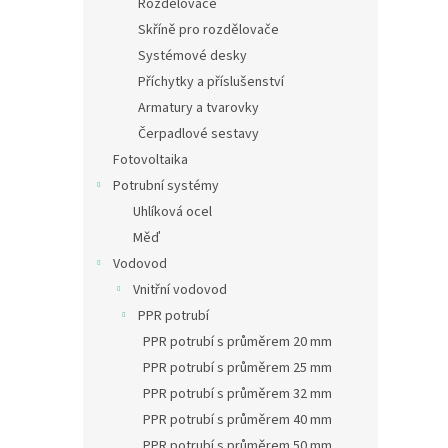
Rozdělovače
Skříně pro rozdělovače
Systémové desky
Příchytky a příslušenství
Armatury a tvarovky
Čerpadlové sestavy
Fotovoltaika
Potrubní systémy
Uhlíková ocel
Měď
Vodovod
Vnitřní vodovod
PPR potrubí
PPR potrubí s průměrem 20 mm
PPR potrubí s průměrem 25 mm
PPR potrubí s průměrem 32 mm
PPR potrubí s průměrem 40 mm
PPR potrubí s průměrem 50 mm