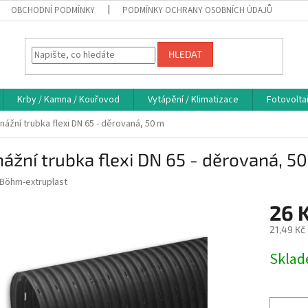
OBCHODNÍ PODMÍNKY
PODMÍNKY OCHRANY OSOBNÍCH ÚDAJŮ
HLEDAT
Krby / Kamna / Kouřovod
Vytápění / Klimatizace
Fotovolta
nážní trubka flexi DN 65 - děrovaná, 50 m
ážní trubka flexi DN 65 - děrovaná, 5
Böhm-extruplast
26 
21,49 Kč
Měrná
Skla
cena: