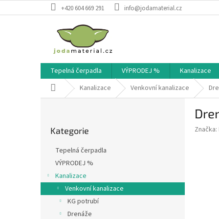
Přejít
+420 604 669 291
info@jodamaterial.cz
na
obsah
Tepelná čerpadla
VÝPRODEJ %
Kanalizace
Domů
Kanalizace
Venkovní kanalizace
Dre
P
Dren
o
Přeskočit
s
Značka:
Kategorie
kategorie
t
r
Tepelná čerpadla
a
VÝPRODEJ %
n
Kanalizace
n
í
Venkovní kanalizace
p
KG potrubí
a
Drenáže