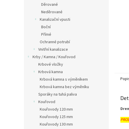
n
Děrované
e
Neděrované
l
Kanalizační vpusti
Boční
Přímé
Ochranné potrubí
Vnitřní kanalizace
Krby / Kamna / Kouřovod
Krbové vložky
Krbová kamna
Popi
Krbová kamna s výměníkem
Krbová kamna bez výměníku
Sporáky na tuhá paliva
Det
Kouřovod
Dren
Kouřovody 120 mm
Kouřovody 125 mm
PROD
Kouřovody 130 mm