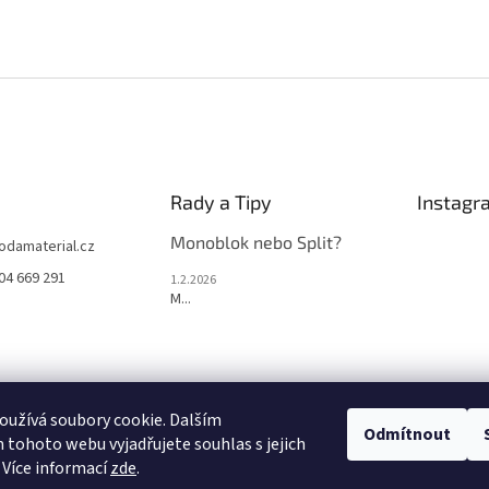
Rady a Tipy
Instagr
Monoblok nebo Split?
jodamaterial.cz
04 669 291
1.2.2026
M...
užívá soubory cookie. Dalším
Odmítnout
tohoto webu vyjadřujete souhlas s jejich
Sled
 Více informací
zde
.