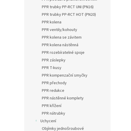
PPR trubky PP-RCT UNI (PN16)
PPR trubky PP-RCT HOT (PN20)
PPR kolena
PPR ventily/kohouty
PPR kolena se závitem
PPR kolena nástěnná
PPR rozebíratelné spoje
PPR záslepky
PPR T-kusy
PPR kompenzační smyčky
PPR přechody
PPR redukce
PPR nástěnné komplety
PPR křížení
PPR nátrubky
Uchycení
Objímky jednošroubové