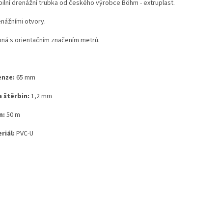
ibilní drenážní trubka od českého výrobce
Böhm - extruplast
.
enážními otvory.
ná s orientačním značením metrů.
nze:
65 mm
a štěrbin:
1,2 mm
n:
50 m
riál:
PVC-U