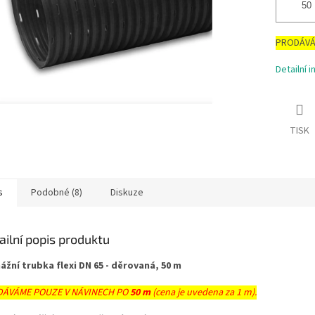
PRODÁVÁ
Detailní 
TISK
s
Podobné (8)
Diskuze
ailní popis produktu
ážní trubka flexi DN 65 - děrovaná, 50 m
ÁVÁME POUZE V NÁVINECH PO
50 m
(cena je uvedena za 1 m).