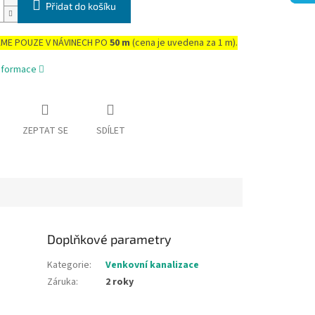
Přidat do košíku
ME POUZE V NÁVINECH PO
50 m
(cena je uvedena za 1 m).
informace
ZEPTAT SE
SDÍLET
Doplňkové parametry
Kategorie
:
Venkovní kanalizace
Záruka
:
2 roky