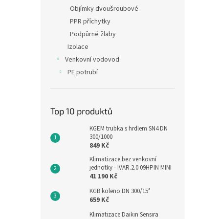
Objímky dvoušroubové
PPR příchytky
Podpůrné žlaby
Izolace
Venkovní vodovod
PE potrubí
Top 10 produktů
KGEM trubka s hrdlem SN4 DN
300/1000
849 Kč
Klimatizace bez venkovní
jednotky - IVAR.2.0 09HPIN MINI
41 190 Kč
KGB koleno DN 300/15°
659 Kč
Klimatizace Daikin Sensira