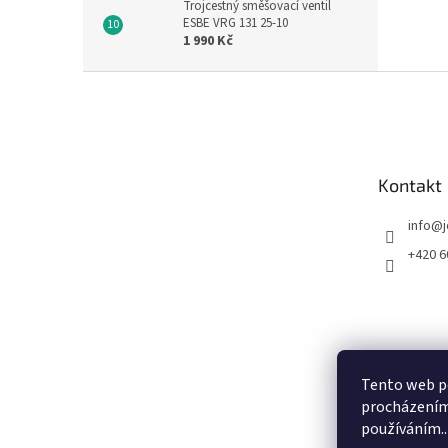
Trojcestný směšovací ventil
ESBE VRG 131 25-10
1 990 Kč
Z
á
p
a
t
Kontakt
í
info
@
+420 6
Tento web po
procházením 
používáním..