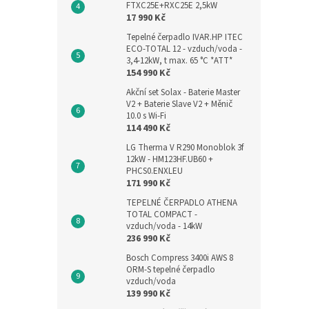
FTXC25E+RXC25E 2,5kW
17 990 Kč
Tepelné čerpadlo IVAR.HP ITEC
ECO-TOTAL 12 - vzduch/voda -
3,4-12kW, t max. 65 °C *ATT*
154 990 Kč
Akční set Solax - Baterie Master
V2 + Baterie Slave V2 + Měnič
10.0 s Wi-Fi
114 490 Kč
LG Therma V R290 Monoblok 3f
12kW - HM123HF.UB60 +
PHCS0.ENXLEU
171 990 Kč
TEPELNÉ ČERPADLO ATHENA
TOTAL COMPACT -
vzduch/voda - 14kW
236 990 Kč
Bosch Compress 3400i AWS 8
ORM-S tepelné čerpadlo
vzduch/voda
139 990 Kč