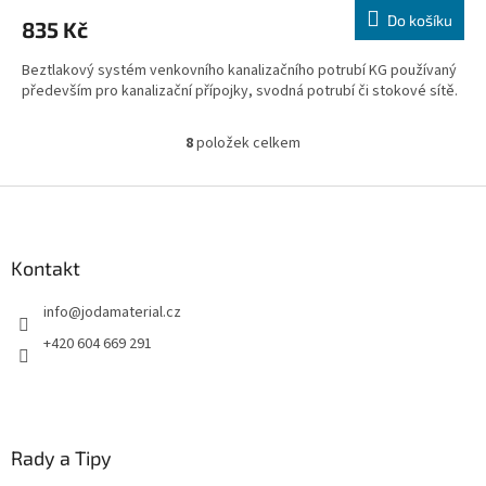
Do košíku
835 Kč
Beztlakový systém venkovního kanalizačního potrubí KG používaný
především pro kanalizační přípojky, svodná potrubí či stokové sítě.
8
položek celkem
O
v
l
Z
á
á
d
p
a
a
Kontakt
c
t
í
info
@
jodamaterial.cz
í
p
r
+420 604 669 291
v
k
y
v
ý
Rady a Tipy
p
i