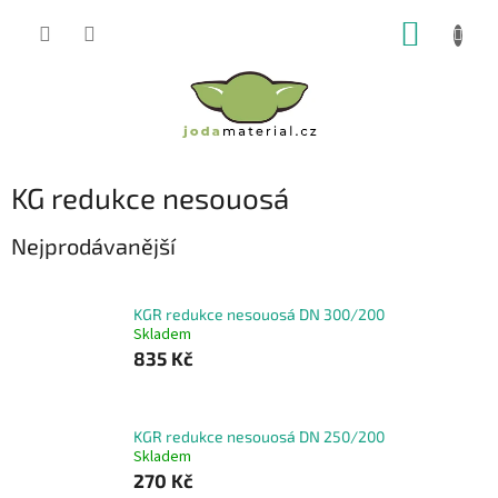
Přejít
NÁKUP
na
obsah
KOŠÍK
KG redukce nesouosá
Nejprodávanější
KGR redukce nesouosá DN 300/200
Skladem
835 Kč
KGR redukce nesouosá DN 250/200
Skladem
270 Kč