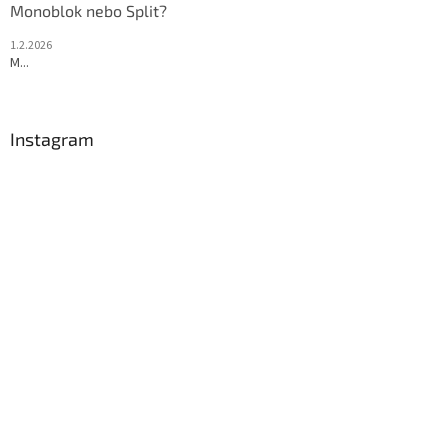
Monoblok nebo Split?
s
u
1.2.2026
M...
Instagram