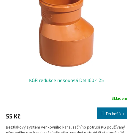
KGR redukce nesouosá DN 160/125
Skladem
Do košíku
55 Kč
Beztlakový systém venkovního kanalizačního potrubí KG používaný
především pro kanalizační přípojky, svodná potrubí či stokové sítě.