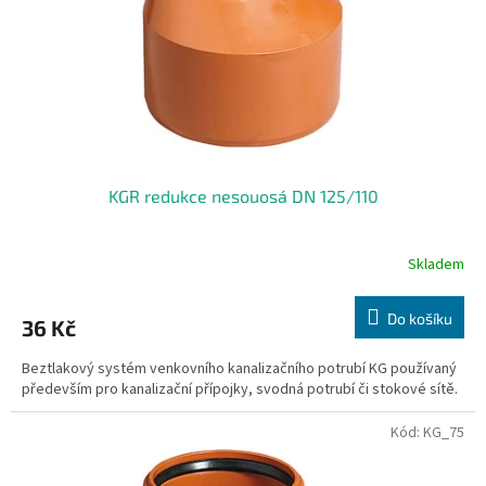
o
d
u
k
t
ů
KGR redukce nesouosá DN 125/110
Skladem
Do košíku
36 Kč
Beztlakový systém venkovního kanalizačního potrubí KG používaný
především pro kanalizační přípojky, svodná potrubí či stokové sítě.
Kód:
KG_75