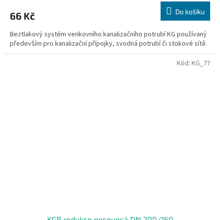
Do košíku
66 Kč
Beztlakový systém venkovního kanalizačního potrubí KG používaný
především pro kanalizační přípojky, svodná potrubí či stokové sítě.
Kód:
KG_77
KGR redukce nesouosá DN 200/160