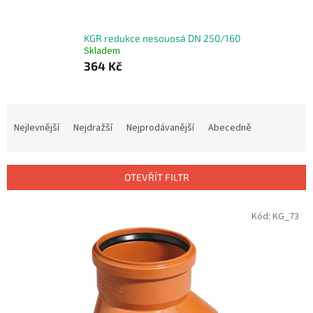
KGR redukce nesouosá DN 250/160
Skladem
364 Kč
Ř
a
Nejlevnější
Nejdražší
Nejprodávanější
Abecedně
z
e
n
OTEVŘÍT FILTR
í
p
V
Kód:
KG_73
r
ý
o
p
d
i
u
s
k
p
t
r
ů