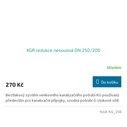
KGR redukce nesouosá DN 250/200
Skladem
Do košíku
270 Kč
Beztlakový systém venkovního kanalizačního potrubí KG používaný
především pro kanalizační přípojky, svodná potrubí či stokové sítě.
Kód:
KG_158