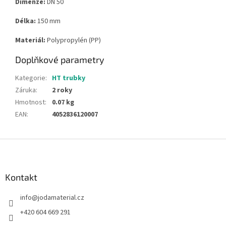
Dimenze:
DN 50
Délka:
150
mm
Materiál:
Polypropylén (PP)
Doplňkové parametry
Kategorie
:
HT trubky
Záruka
:
2 roky
Hmotnost
:
0.07 kg
EAN
:
4052836120007
Z
á
p
a
Kontakt
t
info
@
jodamaterial.cz
í
+420 604 669 291