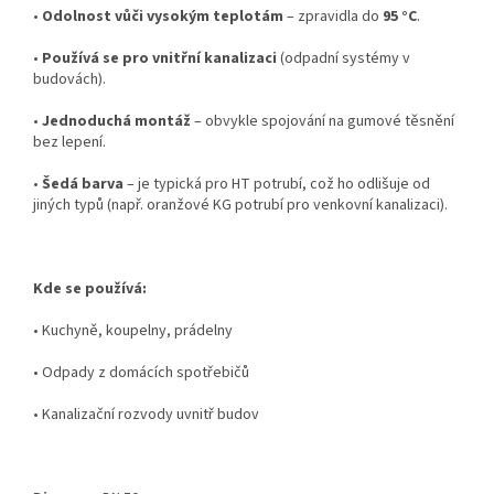
•
Odolnost vůči vysokým teplotám
– zpravidla do
95 °C
.
•
Používá se pro vnitřní kanalizaci
(odpadní systémy v
budovách).
•
Jednoduchá montáž
– obvykle spojování na gumové těsnění
bez lepení.
•
Šedá barva
– je typická pro HT potrubí, což ho odlišuje od
jiných typů (např. oranžové KG potrubí pro venkovní kanalizaci).
Kde se používá:
•
Kuchyně, koupelny, prádelny
•
Odpady z domácích spotřebičů
•
Kanalizační rozvody uvnitř budov