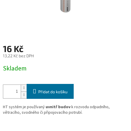
16 Kč
13,22 Kč bez DPH
Měrná
Skladem
cena:
Přidat do košíku
HT systém je používaný
uvnitř budov
k rozvodu odpadního,
větracího, svodného či připojovacího potrubí.