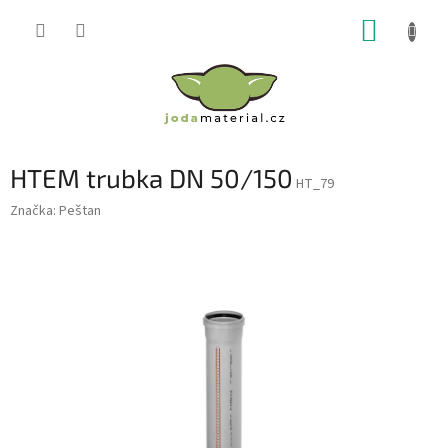
Přejít
NÁKUP
na
obsah
KOŠÍK
HTEM trubka DN 50/150
HT_79
Značka:
Peštan