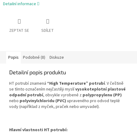
Detailní informace
ZEPTAT SE
SDÍLET
Popis
Podobné (8)
Diskuze
Detailní popis produktu
HT potrubí znamená
“High Temperature” potrubí
. V češtině
se tímto označením nejčastěji myslí
vysokoteplotní plastové
odpadní potrubí
, obvykle vyrobené z
polypropylenu (PP)
nebo
polyvinylchloridu (PVC)
upraveného pro odvod teplé
vody (například z myček, praček nebo umyvadel).
Hlavní vlastnosti HT potrubí: