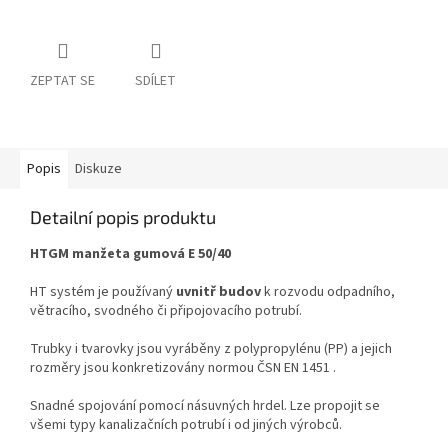
ZEPTAT SE
SDÍLET
Popis
Diskuze
Detailní popis produktu
HTGM manžeta gumová E 50/40
HT systém je používaný
uvnitř budov
k rozvodu odpadního,
větracího, svodného či připojovacího potrubí.
Trubky i tvarovky jsou vyráběny z polypropylénu (PP) a jejich
rozměry jsou konkretizovány normou ČSN EN 1451 .
Snadné spojování pomocí násuvných hrdel. Lze propojit se
všemi typy kanalizačních potrubí i od jiných výrobců.