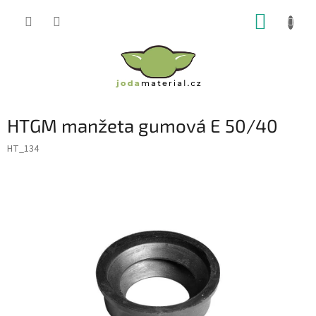
Přejít
NÁKUP
na
obsah
KOŠÍK
HTGM manžeta gumová E 50/40
HT_134