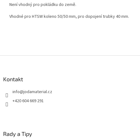
Není vhodný pro pokládku do země.
Vhodné pro HTSW koleno 50/50 mm, pro dopojení trubky 40 mm.
Z
á
p
a
Kontakt
t
info
@
jodamaterial.cz
í
+420 604 669 291
Rady a Tipy