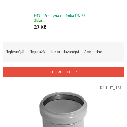
HTU přesuvná objímka DN 75
Skladem
27 Kč
Ř
a
Nejlevnější
Nejdražší
Nejprodávanější
Abecedně
z
e
n
OTEVŘÍT FILTR
í
p
V
Kód:
HT_123
r
ý
o
p
d
i
u
s
k
p
t
r
ů