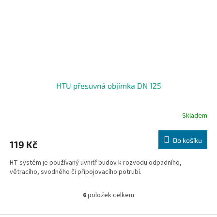
HTU přesuvná objímka DN 125
Skladem
Do košíku
119 Kč
HT systém je používaný uvnitř budov k rozvodu odpadního,
větracího, svodného či připojovacího potrubí.
6
položek celkem
O
v