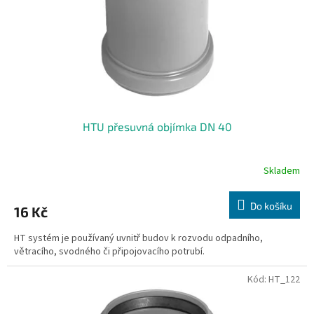
o
d
u
k
t
ů
HTU přesuvná objímka DN 40
Skladem
Do košíku
16 Kč
HT systém je používaný uvnitř budov k rozvodu odpadního,
větracího, svodného či připojovacího potrubí.
Kód:
HT_122