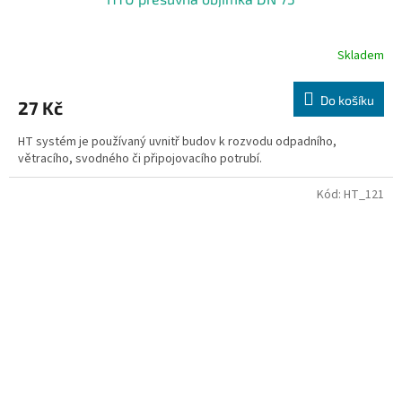
Skladem
Do košíku
27 Kč
HT systém je používaný uvnitř budov k rozvodu odpadního,
větracího, svodného či připojovacího potrubí.
Kód:
HT_121