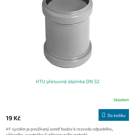
HTU přesuvná objímka DN 32
Skladem
Do košíku
19 Kč
HT systém je používaný uvnitř budov k rozvodu odpadního,
větracího, svodného či připojovacího potrubí.