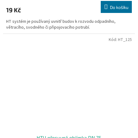
Do košíku
19 Kč
HT systém je používaný uvnitř budov k rozvodu odpadního,
větracího, svodného či připojovacího potrubí.
Kód:
HT_125
HTU přesuvná objímka DN 75