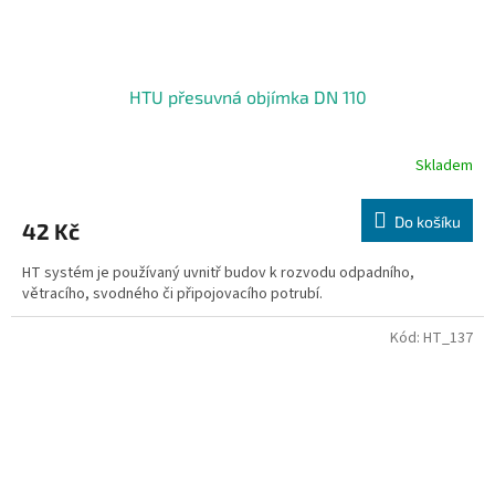
HTU přesuvná objímka DN 110
Skladem
Do košíku
42 Kč
HT systém je používaný uvnitř budov k rozvodu odpadního,
větracího, svodného či připojovacího potrubí.
Kód:
HT_137