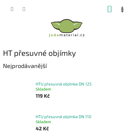
Přejít
NÁKUP
na
obsah
KOŠÍK
HT přesuvné objímky
Nejprodávanější
HTU přesuvná objímka DN 125
Skladem
119 Kč
HTU přesuvná objímka DN 110
Skladem
42 Kč