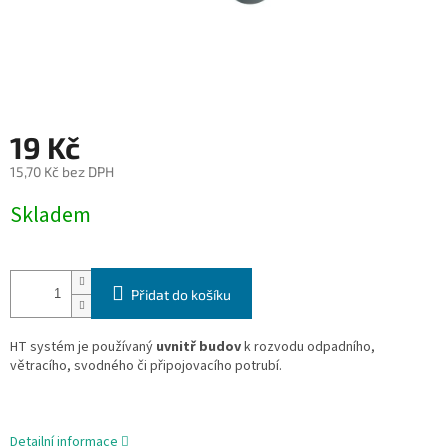
19 Kč
15,70 Kč bez DPH
Měrná
Skladem
cena:
Přidat do košíku
HT systém je používaný
uvnitř budov
k rozvodu odpadního,
větracího, svodného či připojovacího potrubí.
Detailní informace