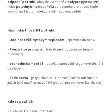
odpadní potrubí
, obvykle vyrobené z
polypropylenu (PP)
nebo
polyvinylchloridu (PVC)
upraveného pro odvod teplé
vody (například z myček, praček nebo umyvadel).
Hlavní vlastnosti HT potrubí:
•
Odolnost vůči vysokým teplotám
– zpravidla do
95 °C
.
•
Používá se pro vnitřní kanalizaci
(odpadní systémy v
budovách).
•
Jednoduchá montáž
– obvykle spojování na gumové těsnění
bez lepení.
•
Šedá barva
– je typická pro HT potrubí, což ho odlišuje od
jiných typů (např. oranžové KG potrubí pro venkovní kanalizaci).
Kde se používá:
•
Kuchyně, koupelny, prádelny