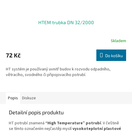
HTEM trubka DN 32/2000
Skladem
72 Kč
Do košíku
HT systém je používaný uvnitř budov k rozvodu odpadního,
větracího, svodného či připojovacího potrubí.
Popis
Diskuze
Detailní popis produktu
HT potrubí znamená
“High Temperature” potrubí
. V češtině
se tímto označením nejčastěji myslí
vysokoteplotní plastové