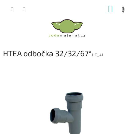
Přejít
NÁKUP
na
obsah
KOŠÍK
HTEA odbočka 32/32/67°
HT_41