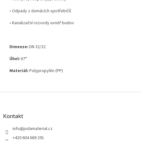
•
Odpady z domácích spotřebičů
•
Kanalizační rozvody uvnitř budov
Dimenze:
DN 32/32
Úhel:
67
°
Materiál:
Polypropylén (PP)
Z
á
p
a
Kontakt
t
info
@
jodamaterial.cz
í
+420 604 669 291