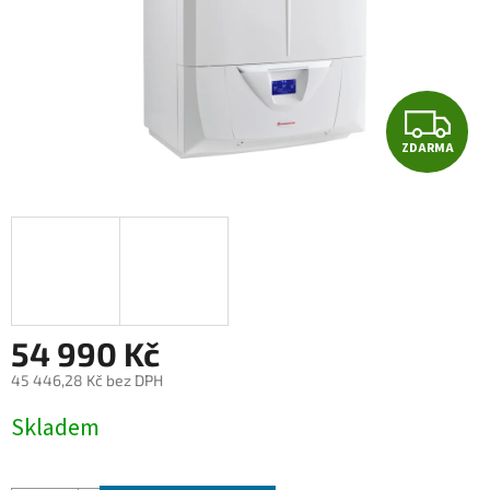
Z
ZDARMA
D
A
R
M
A
54 990 Kč
45 446,28 Kč bez DPH
Měrná
Skladem
cena: