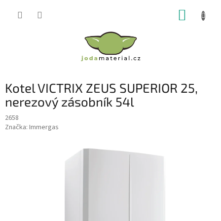
Přejít
NÁKUP
na
obsah
KOŠÍK
Kotel VICTRIX ZEUS SUPERIOR 25,
nerezový zásobník 54l
2658
Značka:
Immergas