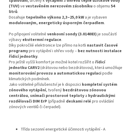
spalování
, určený k
vytápění
a
ohřevu teplé užitkové vody
(TUV)
ve
vestavěném nerezovém zásobníku
o objemu
54
litrů
.
Dosahuje
tepelného výkonu 2,3–25,0 kW
a je vybaven
modulovaným, energeticky úsporným čerpadlem
.
Po připojení volitelné
venkovní sondy (3.014083)
je součástí
výbavy
ekvitermní regulace
.
Díky pokročilé elektronice lze přímo na kotli
nastavit časové
programy
pro vytápění i ohřev vody –
bez nutnosti instalace
řídicí jednotky
.
Pro ještě vyšší komfort je možné kotel rozšířit o
řídicí
jednotku CARV2
(drátovou nebo bezdrátovou), která umožňuje
monitorování provozu a automatickou regulaci
podle
klimatických podmínek.
Jako volitelné příslušenství je k dispozici
kompletní systém
zónového vytápění
, tvořený
bezdrátovou zónovou
centrálou
,
snímači prostorové teploty
a
hydraulickými
rozdělovači DIM ErP
(případně
deskami relé
pro ovládání
zónových ventilů či čerpadel).
Třída sezonní energetické účinnosti vytápění - A