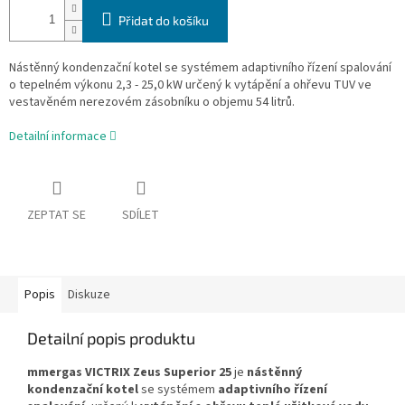
Přidat do košíku
Nástěnný kondenzační kotel se systémem adaptivního řízení spalování
o tepelném výkonu 2,3 - 25,0 kW určený k vytápění a ohřevu TUV ve
vestavěném nerezovém zásobníku o objemu 54 litrů.
Detailní informace
ZEPTAT SE
SDÍLET
Popis
Diskuze
Detailní popis produktu
mmergas VICTRIX Zeus Superior 25
je
nástěnný
kondenzační kotel
se systémem
adaptivního řízení