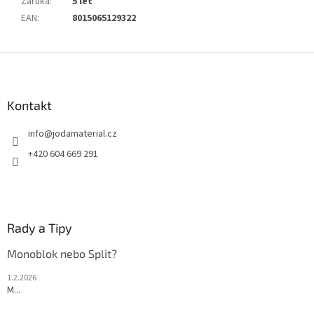
Záruka
:
5 let
EAN
:
8015065129322
Z
á
p
a
Kontakt
t
info
@
jodamaterial.cz
í
+420 604 669 291
Rady a Tipy
Monoblok nebo Split?
1.2.2026
M...