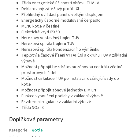
Třída energetické účinnosti ohřevu TUV - A
Deklarovaný zátěžový profil - XL
Přehledný ovládací panel s velkým displejem
Energeticky úsporné modulované čerpadlo
MENU kotle v češtině
Elektrické krytí IPX5D
Nerezový vestavěný bojler TUV
Nerezová spirála bojleru TUV
Nerezová spirála kondenzačního výměníku
Teplotní a časové řízení VYTÁPĚNÍ a okruhu TUV v základní
výbavě
Možnost připojit bezdrátovou zónovou centrálu včetně
prostorových čidel
Možnost cirkulace TUV po instalaci rozšiřující sady do
kotle
Možnost připojit zónové jednotky DIM ErP
Funkce vysoušení podlahy v základní výbavě
Ekvitermní regulace v základní výbavě
Třída NOx - 6
Doplňkové parametry
Kategorie
:
Kotle