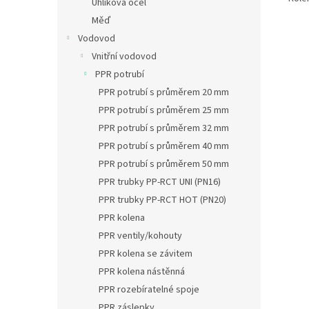
Uhlíková ocel
Měď
Vodovod
Vnitřní vodovod
PPR potrubí
PPR potrubí s průměrem 20 mm
PPR potrubí s průměrem 25 mm
PPR potrubí s průměrem 32 mm
PPR potrubí s průměrem 40 mm
PPR potrubí s průměrem 50 mm
PPR trubky PP-RCT UNI (PN16)
PPR trubky PP-RCT HOT (PN20)
PPR kolena
PPR ventily/kohouty
PPR kolena se závitem
PPR kolena nástěnná
PPR rozebíratelné spoje
PPR záslepky