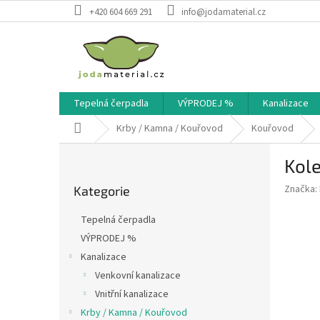
Přejít
+420 604 669 291
info@jodamaterial.cz
na
obsah
Tepelná čerpadla
VÝPRODEJ %
Kanalizace
Domů
Krby / Kamna / Kouřovod
Kouřovod
P
Kol
o
Přeskočit
s
Značka:
Kategorie
kategorie
t
r
Tepelná čerpadla
a
VÝPRODEJ %
n
Kanalizace
n
í
Venkovní kanalizace
p
Vnitřní kanalizace
a
Krby / Kamna / Kouřovod