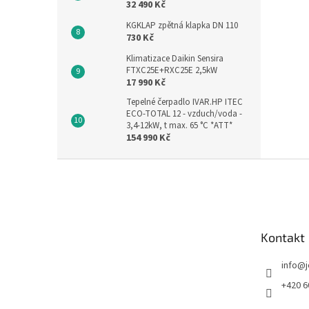
32 490 Kč
KGKLAP zpětná klapka DN 110
730 Kč
Klimatizace Daikin Sensira
FTXC25E+RXC25E 2,5kW
17 990 Kč
Tepelné čerpadlo IVAR.HP ITEC
ECO-TOTAL 12 - vzduch/voda -
3,4-12kW, t max. 65 °C *ATT*
154 990 Kč
Z
á
p
a
t
Kontakt
í
info
@
+420 6