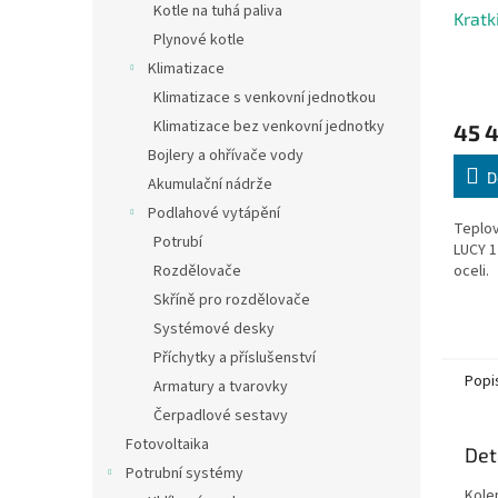
Kotle na tuhá paliva
Kratk
Plynové kotle
Klimatizace
Klimatizace s venkovní jednotkou
Klimatizace bez venkovní jednotky
45 
Bojlery a ohřívače vody
D
Akumulační nádrže
Podlahové vytápění
Teplov
Potrubí
LUCY 1
Rozdělovače
oceli.
Skříně pro rozdělovače
Systémové desky
Příchytky a příslušenství
Popi
Armatury a tvarovky
Čerpadlové sestavy
Fotovoltaika
Det
Potrubní systémy
Kole