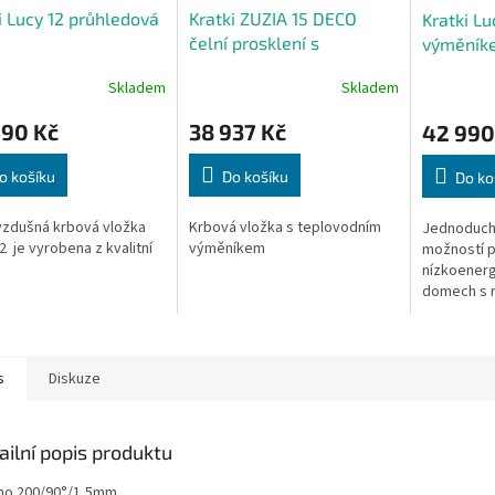
A
A
i Lucy 12 průhledová
Kratki ZUZIA 15 DECO
Kratki Lu
R
R
čelní prosklení s
výměník
M
M
výměníkem a smyčkou
A
A
Skladem
Skladem
490 Kč
38 937 Kč
42 990
o košíku
Do košíku
Do ko
zdušná krbová vložka
Krbová vložka s teplovodním
Jednoduch
2 je vyrobena z kvalitní
výměníkem
možností po
nízkoenerg
domech s r
s
Diskuze
ailní popis produktu
no 200/90°/1,5mm