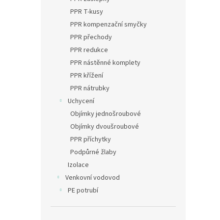
PPR T-kusy
PPR kompenzační smyčky
PPR přechody
PPR redukce
PPR nástěnné komplety
PPR křížení
PPR nátrubky
Uchycení
Objímky jednošroubové
Objímky dvoušroubové
PPR příchytky
Podpůrné žlaby
Izolace
Venkovní vodovod
PE potrubí