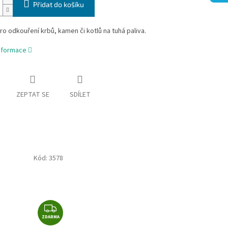
Přidat do košíku
o odkouření krbů, kamen či kotlů na tuhá paliva.
informace
ZEPTAT SE
SDÍLET
Kód:
3578
Z
ZDARMA
D