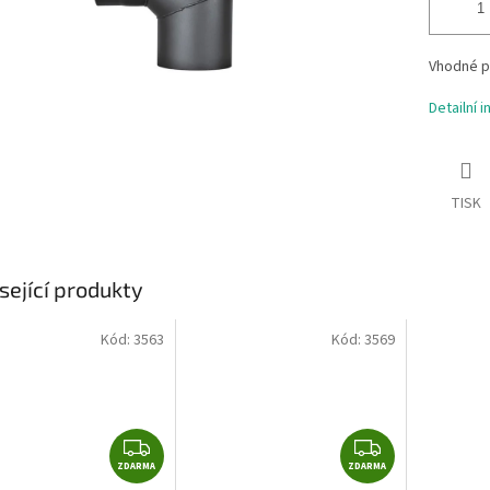
Vhodné pr
Detailní 
TISK
sející produkty
Kód:
3563
Kód:
3569
Z
Z
ZDARMA
D
ZDARMA
D