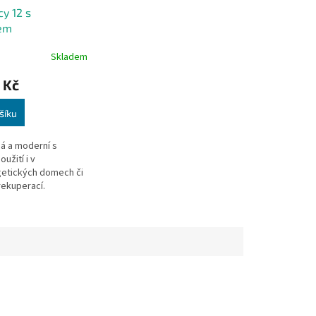
A
cy 12 s
R
em
M
A
Skladem
 Kč
šíku
á a moderní s
užití i v
etických domech či
ekuperací.