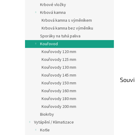
n
Krbové vložky
e
Krbová kamna
l
Krbová kamna s výměníkem
Krbová kamna bez výměníku
Sporáky na tuhá paliva
Kouřovod
Kouřovody 120 mm
Kouřovody 125 mm
Kouřovody 130 mm
Kouřovody 145 mm
Souvi
Kouřovody 150 mm
Kouřovody 160 mm
Kouřovody 180 mm
Kouřovody 200 mm
Biokrby
Vytápění / Klimatizace
Kotle