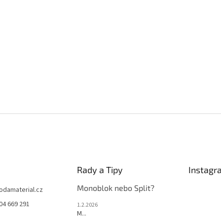
Rady a Tipy
Instagr
Monoblok nebo Split?
jodamaterial.cz
04 669 291
1.2.2026
M...