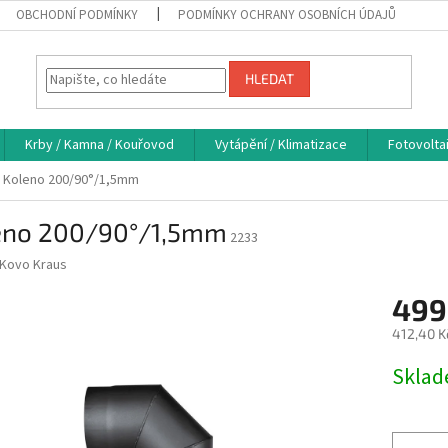
OBCHODNÍ PODMÍNKY
PODMÍNKY OCHRANY OSOBNÍCH ÚDAJŮ
HLEDAT
Krby / Kamna / Kouřovod
Vytápění / Klimatizace
Fotovolta
Koleno 200/90°/1,5mm
eno 200/90°/1,5mm
2233
Kovo Kraus
499
412,40 K
Měrná
Skla
cena: