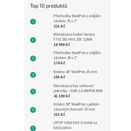
Top 10 produktů
Přechodka SteelPres s vnějším
závitem 35 x 1"
221 Kč
Klimatizace Daikin Sensira
FTXC35E+RXC35E 3,5kW
18 990 Kč
Přechodka SteelPres s vnějším
závitem 28 x 1"
174 Kč
Koleno 45° SteelPres 35 mm
195 Kč
Klimatizace bez venkovní
jednotky - IVAR.2.0 09HPIN MINI
41 190 Kč
Koleno 90° SteelPres s jedním
zásuvným koncem 35 mm
213 Kč
OPOP H416 EKO-U Kotel na
tuhá paliva