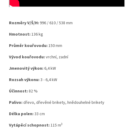
Rozměry V/Š/H:
996 / 610 / 538 mm
Hmotnost:
136 kg
Průměr kouřovodu:
150 mm
Vývod kouřovodu:
vrchní, zadní
Jmenovitý výkon:
6,4 kW
Rozsah výkonu:
3 - 6,4 kW
Účinnost:
82 %
Palivo:
dřevo, dřevěné brikety, hnědouhelné brikety
Délka polen:
33 cm
3
Vytápěcí schopnost:
115 m