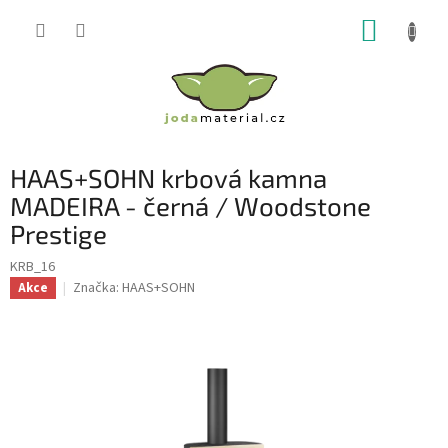
Přejít
NÁKUP
na
obsah
KOŠÍK
HAAS+SOHN krbová kamna
MADEIRA - černá / Woodstone
Prestige
KRB_16
Značka:
HAAS+SOHN
Akce