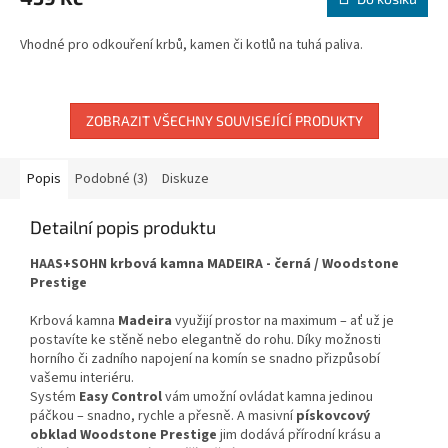
Vhodné pro odkouření krbů, kamen či kotlů na tuhá paliva.
ZOBRAZIT VŠECHNY SOUVISEJÍCÍ PRODUKTY
Popis
Podobné (3)
Diskuze
Detailní popis produktu
HAAS+SOHN krbová kamna MADEIRA - černá / Woodstone
Prestige
Krbová kamna
Madeira
využijí prostor na maximum – ať už je
postavíte ke stěně nebo elegantně do rohu. Díky možnosti
horního či zadního napojení na komín se snadno přizpůsobí
vašemu interiéru.
Systém
Easy Control
vám umožní ovládat kamna jedinou
páčkou – snadno, rychle a přesně. A masivní
pískovcový
obklad Woodstone Prestige
jim dodává přírodní krásu a