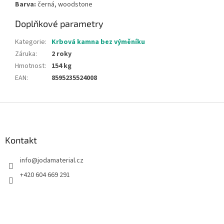
Barva:
černá, woodstone
Doplňkové parametry
Kategorie
:
Krbová kamna bez výměníku
Záruka
:
2 roky
Hmotnost
:
154 kg
EAN
:
8595235524008
Z
á
p
a
Kontakt
t
info
@
jodamaterial.cz
í
+420 604 669 291