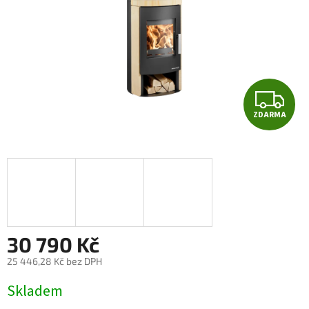
Z
ZDARMA
D
A
R
M
A
30 790 Kč
25 446,28 Kč bez DPH
Měrná
Skladem
cena: