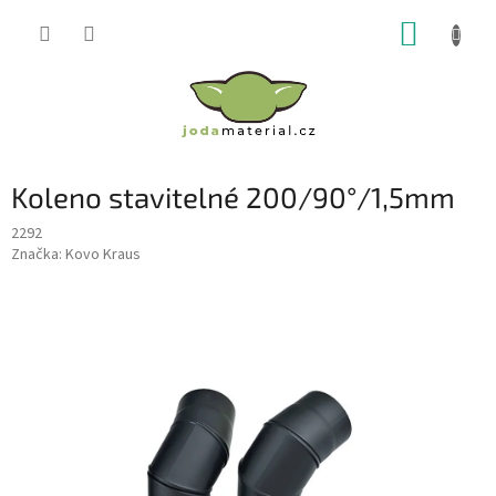
Přejít
NÁKUP
na
obsah
KOŠÍK
Koleno stavitelné 200/90°/1,5mm
2292
Značka:
Kovo Kraus