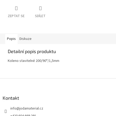
ZEPTAT SE
SDÍLET
Popis
Diskuze
Detailní popis produktu
Koleno stavitelné 200/90°/1,5mm
Z
á
p
a
Kontakt
t
info
@
jodamaterial.cz
í