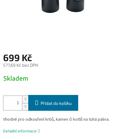
699 Kč
577,69 Kč bez DPH
Měrná
Skladem
cena:
Přidat do košíku
Vhodné pro odkouření krbů, kamen či kotlů na tuhá paliva.
Detailní informace