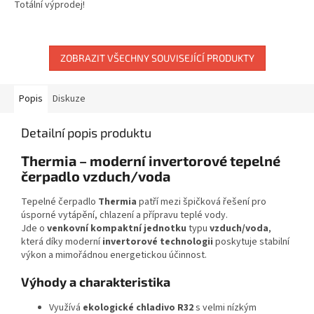
Totální výprodej!
ZOBRAZIT VŠECHNY SOUVISEJÍCÍ PRODUKTY
Popis
Diskuze
Detailní popis produktu
Thermia – moderní invertorové tepelné
čerpadlo vzduch/voda
Tepelné čerpadlo
Thermia
patří mezi špičková řešení pro
úsporné vytápění, chlazení a přípravu teplé vody.
Jde o
venkovní kompaktní jednotku
typu
vzduch/voda
,
která díky moderní
invertorové technologii
poskytuje stabilní
výkon a mimořádnou energetickou účinnost.
Výhody a charakteristika
Využívá
ekologické chladivo R32
s velmi nízkým