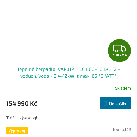
Z
ZDARMA
D
Tepelné čerpadlo IVAR.HP ITEC ECO-TOTAL 12 -
A
vzduch/voda - 3,4-12kW, t max. 65 °C *ATT*
R
Skladem
M
154 990 Kč
Do košíku
A
Totální výprodej!
Kód:
4126
Výprodej