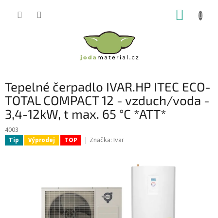
Přejít
NÁKUP
na
obsah
KOŠÍK
Tepelné čerpadlo IVAR.HP ITEC ECO-
TOTAL COMPACT 12 - vzduch/voda -
3,4-12kW, t max. 65 °C *ATT*
4003
Značka:
Ivar
Tip
Výprodej
TOP