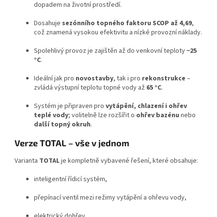
dopadem na životní prostředí.
Dosahuje
sezónního topného faktoru SCOP až 4,69
,
což znamená vysokou efektivitu a nízké provozní náklady.
Spolehlivý provoz je zajištěn až do venkovní teploty
−25
°C
.
Ideální jak pro
novostavby
, tak i pro
rekonstrukce
–
zvládá výstupní teplotu topné vody až
65 °C
.
Systém je připraven pro
vytápění, chlazení i ohřev
teplé vody
; volitelně lze rozšířit o
ohřev bazénu
nebo
další topný okruh
.
Verze TOTAL – vše v jednom
Varianta
TOTAL
je kompletně vybavené řešení, které obsahuje:
inteligentní řídicí systém,
přepínací ventil mezi režimy vytápění a ohřevu vody,
elektrický dohřev,