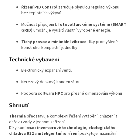
Řízení PID Control
zaručuje plynulou regulaci výkonu
bez teplotních výkyvů.
Možnost připojení k
fotovoltaickému systému (SMART
GRID)
umožňuje využití vlastní vyrobené energie.
Tichý provoz a minimální vibrace
díky promyšlené
konstrukci kompaktní jednotky.
Technické vybavení
Elektronický expanzní ventil
Nerezový deskový kondenzátor
Podpora softwaru
HPC
pro přesné dimenzování výkonu
Shrnutí
Thermia
představuje komplexní řešení vytápění, chlazení a
ohřevu vody v jednom zařízení.
Díky kombinaci
invertorové technologie
,
ekologického
chladiva R32
a
inteligentního řízení
poskytuje maximální