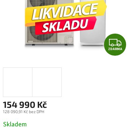
Z
ZDARMA
D
A
R
M
A
154 990 Kč
128 090,91 Kč bez DPH
Měrná
Skladem
cena: