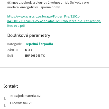
účinnost, pohodlí a dlouhou životnost – ideální volba pro
moderní energeticky úsporné domy.
https://www.ivarcs.cz/storage/Folder_File/82001-
84000/17211cae-95e5-4dec-afaa-1c882b69b2cf_file_cstl-ivar-hp-
itec-eco.pdf
Doplňkové parametry
Kategorie
:
Tepelná čerpadla
Záruka
:
5 let
EAN
:
IHP203243TC
Z
á
p
a
Kontakt
t
info
@
jodamaterial.cz
í
+420 604 669 291