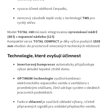
vysoce účinné oběhové čerpadlo,
nerezový zásobník teplé vody s technologií
TWS
pro
rychlý ohřev.
Model
TOTAL +60
má navíc integrovanou
vyrovnávací nádrž
(60 l)
a
expanzní nádobu (12 l)
.
Kompaktní verze
TOTAL COMPACT
je díky výšce pouhých
1538
mm
vhodná i do prostorově omezených technických místností.
Technologie, které zvyšují účinnost
Invertorový kompresor
automaticky přizpůsobuje
výkon aktuální tepelné ztrátě domu.
OPTIMUM technologie
využívá kombinaci
elektronického expanzního ventilu a ventilátoru s
proměnlivými otáčkami, čímž udržuje systém v ideálních
pracovních podmínkách.
Funkce
chlazení
je součástí základní výbavy, včetně
připravených signálů pro ovládání přepínacího ventilu.