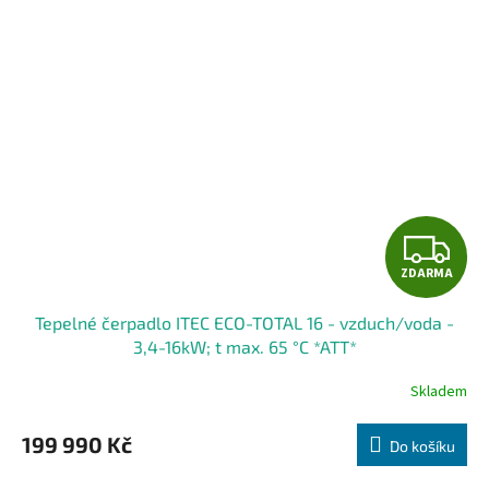
Z
ZDARMA
D
Tepelné čerpadlo ITEC ECO-TOTAL 16 - vzduch/voda -
A
3,4-16kW; t max. 65 °C *ATT*
R
Skladem
M
199 990 Kč
Do košíku
A