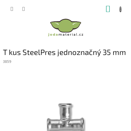
Přejít
NÁKUP
na
obsah
KOŠÍK
T kus SteelPres jednoznačný 35 mm
3859