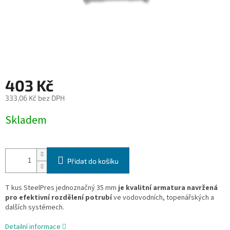
403 Kč
333,06 Kč bez DPH
Měrná
Skladem
cena:
Přidat do košíku
T kus SteelPres jednoznačný 35 mm
je kvalitní armatura navržená
pro efektivní rozdělení potrubí
ve vodovodních, topenářských a
dalších systémech.
Detailní informace