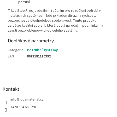
potrubí.
T kus SteelPres je ideálním řešením pro rozdělení potrubí v
instalačních systémech, kde je kladen důraz na rychlost,
bezpečnost a dlouhodobou spolehlivost. Tento produkt
zaručuje kvalitní spojení, které odolá náročným podmínkám a
zajistí bezproblémový chod celého systému.
Doplňkové parametry
Kategorie
:
Potrubní systémy
EAN
:
8013181110392
Z
á
p
a
Kontakt
t
info
@
jodamaterial.cz
í
+420 604 669 291