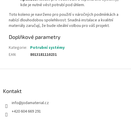
kde je nutné vést potrubí pod úhlem.
Toto koleno je navrženo pro použití v náročných podmínkách a
nabízí dlouhodobou spolehlivost. Snadná instalace a kvalitní
materiály zaručují, že bude ideální volbou pro váš projekt.
Doplňkové parametry
Kategorie
:
Potrubní systémy
EAN
:
8013181110231
Z
á
p
a
Kontakt
t
info
@
jodamaterial.cz
í
+420 604 669 291