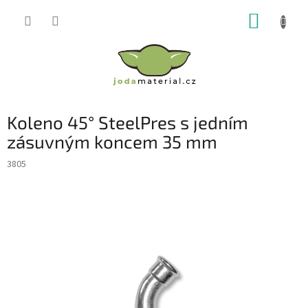
Přejít
NÁKUP
na
obsah
KOŠÍK
Koleno 45° SteelPres s jedním
zásuvným koncem 35 mm
3805