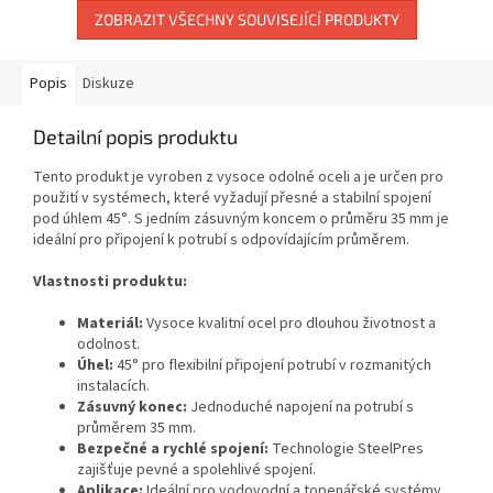
ZOBRAZIT VŠECHNY SOUVISEJÍCÍ PRODUKTY
Popis
Diskuze
Detailní popis produktu
Tento produkt je vyroben z vysoce odolné oceli a je určen pro
použití v systémech, které vyžadují přesné a stabilní spojení
pod úhlem 45°. S jedním zásuvným koncem o průměru 35 mm je
ideální pro připojení k potrubí s odpovídajícím průměrem.
Vlastnosti produktu:
Materiál:
Vysoce kvalitní ocel pro dlouhou životnost a
odolnost.
Úhel:
45° pro flexibilní připojení potrubí v rozmanitých
instalacích.
Zásuvný konec:
Jednoduché napojení na potrubí s
průměrem 35 mm.
Bezpečné a rychlé spojení:
Technologie SteelPres
zajišťuje pevné a spolehlivé spojení.
Aplikace:
Ideální pro vodovodní a topenářské systémy,