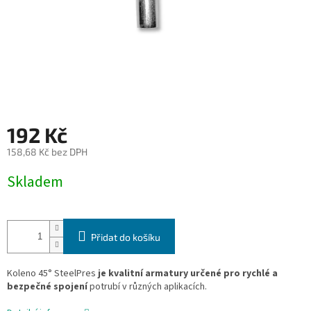
192 Kč
158,68 Kč bez DPH
Měrná
Skladem
cena:
Přidat do košíku
Koleno 45° SteelPres
je kvalitní armatury určené pro rychlé a
bezpečné spojení
potrubí v různých aplikacích.