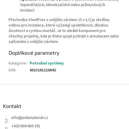
topenářských, klimatizačních nebo průmyslových
instalací.
Přechodka SteelPres s vnějším závitem 15 x 1/2 je skvělou
volbou pro instalace, které vyžadují spolehlivost, dlouhou
životnost a rychlou montáž. Je to ideální komponent pro
všechny projekty, kde je třeba spojit potrubí s armaturami nebo
zařízeními s vnějším závitem.
Doplňkové parametry
Kategorie
:
Potrubní systémy
EAN
:
8013181110842
Z
á
p
a
Kontakt
t
info
@
jodamaterial.cz
í
+420 604 669 291