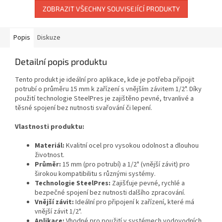
ZOBRAZIT VŠECHNY SOUVISEJÍCÍ PRODUKTY
Popis
Diskuze
Detailní popis produktu
Tento produkt je ideální pro aplikace, kde je potřeba připojit
potrubí o průměru 15 mm k zařízení s vnějším závitem 1/2". Díky
použití technologie SteelPres je zajištěno pevné, trvanlivé a
těsné spojení bez nutnosti svařování či lepení.
Vlastnosti produktu:
Materiál:
Kvalitní ocel pro vysokou odolnost a dlouhou
životnost.
Průměr:
15 mm (pro potrubí) a 1/2" (vnější závit) pro
širokou kompatibilitu s různými systémy.
Technologie SteelPres:
Zajišťuje pevné, rychlé a
bezpečné spojení bez nutnosti dalšího zpracování.
Vnější závit:
Ideální pro připojení k zařízení, které má
vnější závit 1/2".
Aplikace:
Vhodné pro použití v systémech vodovodních,