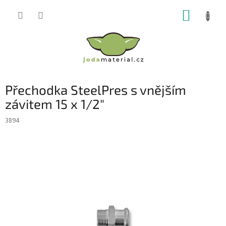
Přejít
NÁKUP
na
obsah
KOŠÍK
Přechodka SteelPres s vnějším
závitem 15 x 1/2"
3894