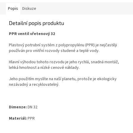
Popis
Diskuze
Detailní popis produktu
PPR ventil vřetenový 32
Plastový potrubní systém z polypropylénu (PPR) je nejčastěji
používán pro vnitřní rozvody studené a
teplé vody.
Hlavní výhodou tohoto rozvodu je jeho rychlá, snadná montáž,
lehká hmotnost a nízké cenové
náklady.
Jeho použitím myslíte na naší planetu, protože je ekologicky
nezávadný a recyklovatelný.
Dimenze:
DN 32
Materiál:
PPR