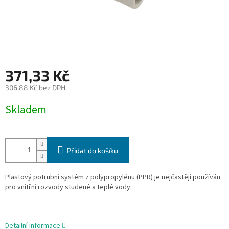
371,33 Kč
306,88 Kč bez DPH
Měrná
Skladem
cena:
Přidat do košíku
Plastový potrubní systém z polypropylénu (PPR) je nejčastěji používán
pro vnitřní rozvody studené a
teplé vody.
Detailní informace