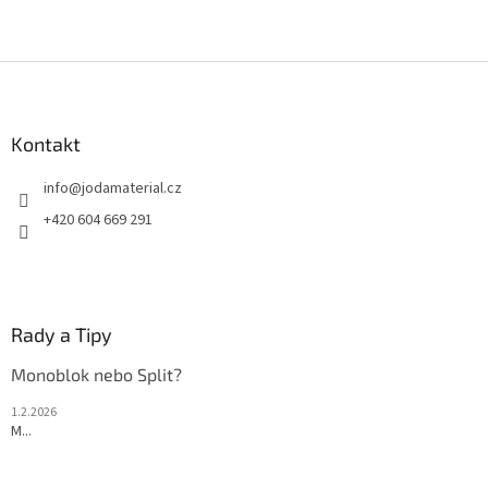
Z
á
p
a
Kontakt
t
info
@
jodamaterial.cz
í
+420 604 669 291
Rady a Tipy
Monoblok nebo Split?
1.2.2026
M...