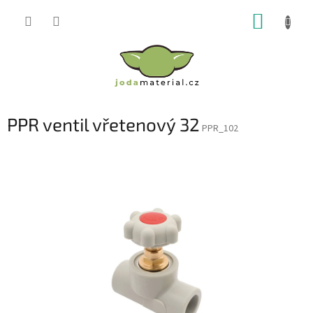
Přejít
NÁKUP
na
obsah
KOŠÍK
PPR ventil vřetenový 32
PPR_102