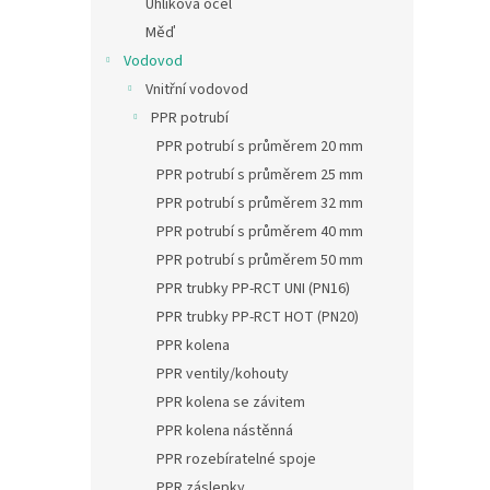
Uhlíková ocel
Měď
Vodovod
Vnitřní vodovod
PPR potrubí
PPR potrubí s průměrem 20 mm
PPR potrubí s průměrem 25 mm
PPR potrubí s průměrem 32 mm
PPR potrubí s průměrem 40 mm
PPR potrubí s průměrem 50 mm
PPR trubky PP-RCT UNI (PN16)
PPR trubky PP-RCT HOT (PN20)
PPR kolena
PPR ventily/kohouty
PPR kolena se závitem
PPR kolena nástěnná
PPR rozebíratelné spoje
PPR záslepky