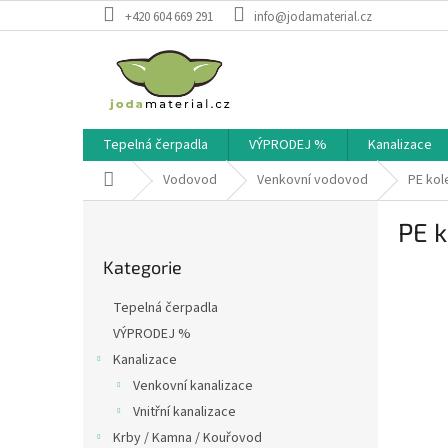
Přejít
+420 604 669 291
info@jodamaterial.cz
na
obsah
Tepelná čerpadla
VÝPRODEJ %
Kanalizace
Domů
Vodovod
Venkovní vodovod
PE kol
P
PE k
o
Přeskočit
s
Kategorie
kategorie
t
r
Tepelná čerpadla
a
VÝPRODEJ %
n
Kanalizace
n
í
Venkovní kanalizace
p
Vnitřní kanalizace
a
Krby / Kamna / Kouřovod