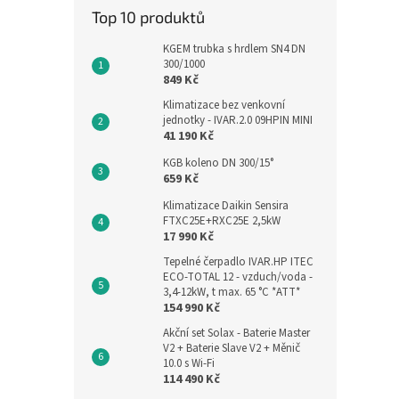
Top 10 produktů
KGEM trubka s hrdlem SN4 DN
300/1000
849 Kč
Klimatizace bez venkovní
jednotky - IVAR.2.0 09HPIN MINI
41 190 Kč
KGB koleno DN 300/15°
659 Kč
Klimatizace Daikin Sensira
FTXC25E+RXC25E 2,5kW
17 990 Kč
Tepelné čerpadlo IVAR.HP ITEC
ECO-TOTAL 12 - vzduch/voda -
3,4-12kW, t max. 65 °C *ATT*
154 990 Kč
Akční set Solax - Baterie Master
V2 + Baterie Slave V2 + Měnič
10.0 s Wi-Fi
114 490 Kč