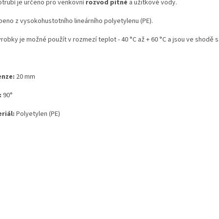
otrubí je určeno pro venkovní
rozvod pitné
a užitkové vody.
beno z vysokohustotního lineárního polyetylenu (PE).
robky je možné použít v rozmezí teplot - 40 °C až + 60 °C a jsou ve shodě s
nze:
20 mm
:
90
°
riál:
Polyetylen
(PE)