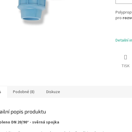
Polypropy
pro
rozv
Detailní 
TISK
s
Podobné (8)
Diskuze
ailní popis produktu
oleno DN 20/90° - svěrná spojka