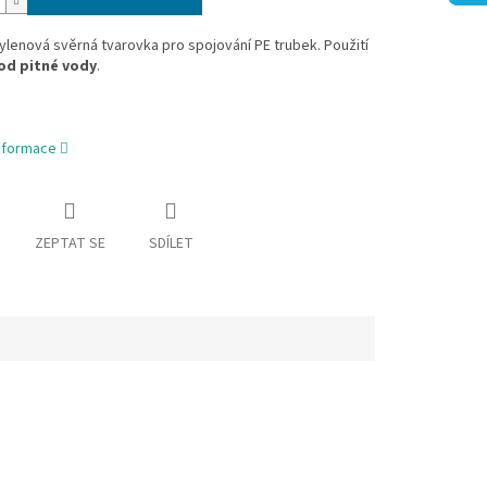
lenová svěrná tvarovka pro spojování PE trubek. Použití
od pitné vody
.
informace
ZEPTAT SE
SDÍLET