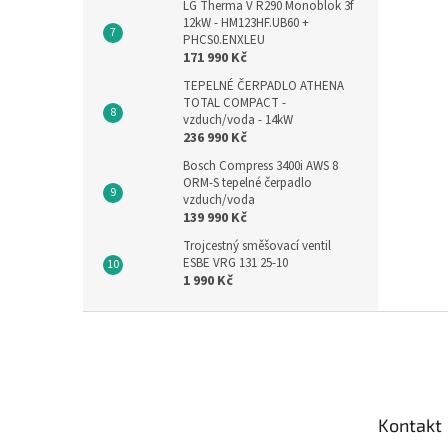
LG Therma V R290 Monoblok 3f
12kW - HM123HF.UB60 +
PHCS0.ENXLEU
171 990 Kč
TEPELNÉ ČERPADLO ATHENA
TOTAL COMPACT -
vzduch/voda - 14kW
236 990 Kč
Bosch Compress 3400i AWS 8
ORM-S tepelné čerpadlo
vzduch/voda
139 990 Kč
Trojcestný směšovací ventil
ESBE VRG 131 25-10
1 990 Kč
Z
á
p
a
t
Kontakt
í