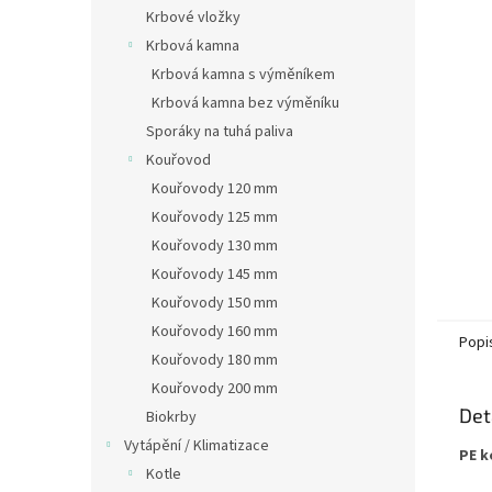
n
Krbové vložky
e
Krbová kamna
l
Krbová kamna s výměníkem
Krbová kamna bez výměníku
Sporáky na tuhá paliva
Kouřovod
Kouřovody 120 mm
Kouřovody 125 mm
Kouřovody 130 mm
Kouřovody 145 mm
Kouřovody 150 mm
Kouřovody 160 mm
Popi
Kouřovody 180 mm
Kouřovody 200 mm
Det
Biokrby
Vytápění / Klimatizace
PE k
Kotle