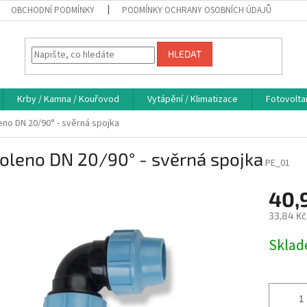
OBCHODNÍ PODMÍNKY
PODMÍNKY OCHRANY OSOBNÍCH ÚDAJŮ
HLEDAT
Krby / Kamna / Kouřovod
Vytápění / Klimatizace
Fotovolta
eno DN 20/90° - svěrná spojka
oleno DN 20/90° - svěrná spojka
PE_01
40,
33,84 Kč
Měrná
Skla
cena: