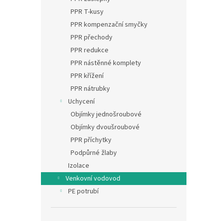
PPR T-kusy
PPR kompenzační smyčky
PPR přechody
PPR redukce
PPR nástěnné komplety
PPR křížení
PPR nátrubky
Uchycení
Objímky jednošroubové
Objímky dvoušroubové
PPR příchytky
Podpůrné žlaby
Izolace
Venkovní vodovod
PE potrubí