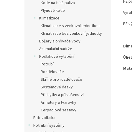
PE p
Kotle na tuhá paliva
Plynové kotle
Vyro
Klimatizace
PE vý
Klimatizace s venkovní jednotkou
Klimatizace bez venkovní jednotky
Bojlery a ohřívače vody
Dime
Akumulační nádrže
Podlahové vytápění
Úhel
Potrubí
Mate
Rozdělovače
Skříně pro rozdělovače
Systémové desky
Příchytky a příslušenství
Armatury a tvarovky
Čerpadlové sestavy
Fotovoltaika
Potrubní systémy