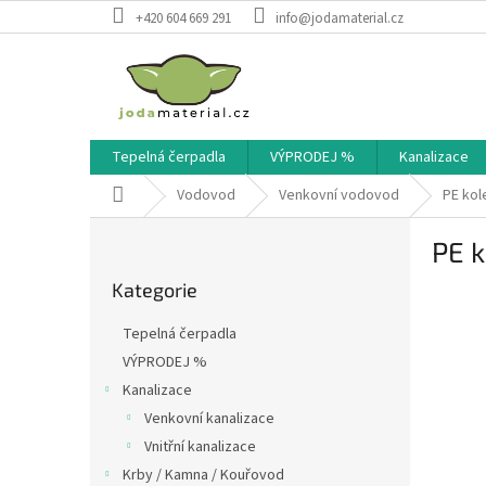
Přejít
+420 604 669 291
info@jodamaterial.cz
na
obsah
Tepelná čerpadla
VÝPRODEJ %
Kanalizace
Domů
Vodovod
Venkovní vodovod
PE kole
P
PE k
o
Přeskočit
s
Kategorie
kategorie
t
r
Tepelná čerpadla
a
VÝPRODEJ %
n
Kanalizace
n
í
Venkovní kanalizace
p
Vnitřní kanalizace
a
Krby / Kamna / Kouřovod