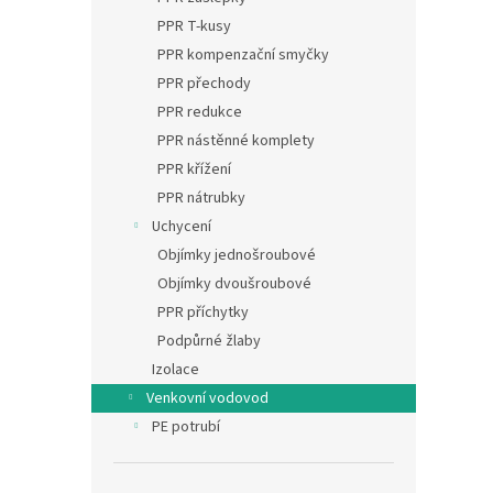
PPR T-kusy
PPR kompenzační smyčky
PPR přechody
PPR redukce
PPR nástěnné komplety
PPR křížení
PPR nátrubky
Uchycení
Objímky jednošroubové
Objímky dvoušroubové
PPR příchytky
Podpůrné žlaby
Izolace
Venkovní vodovod
PE potrubí