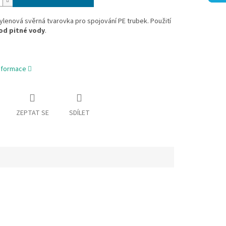
lenová svěrná tvarovka pro spojování PE trubek. Použití
od pitné vody
.
informace
ZEPTAT SE
SDÍLET