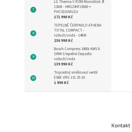
LG Therma V R290 Monoblok 3f
12kW - HM123HF.UB60 +
PHCS0.ENXLEU
171 990 Kč
TEPELNÉ ČERPADLO ATHENA
TOTAL COMPACT -
vzduch/voda - 14kW
236 990 Kč
Bosch Compress 3400i AWS 8
ORM-S tepelné čerpadlo
vzduch/voda
139 990 Kč
Trojcestný směšovací ventil
ESBE VRG 131 25-10
1 990 Kč
Z
á
p
a
t
Kontakt
í