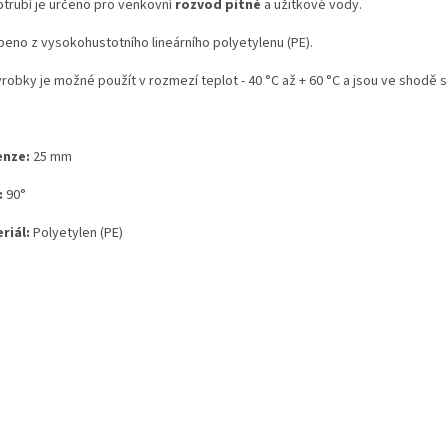
otrubí je určeno pro venkovní
rozvod pitné
a užitkové vody.
beno z vysokohustotního lineárního polyetylenu (PE).
robky je možné použít v rozmezí teplot - 40 °C až + 60 °C a jsou ve shodě s
nze:
25 mm
:
90
°
riál:
Polyetylen
(PE)