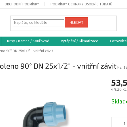
OBCHODNÍ PODMÍNKY
PODMÍNKY OCHRANY OSOBNÍCH ÚDAJŮ
HLEDAT
Krby / Kamna / Kouřovod
Vytápění / Klimatizace
Fotovolta
no 90° DN 25x1/2" - vnitřní závit
oleno 90° DN 25x1/2" - vnitřní závit
PE_1
53,
44,26 Kč
Měrná
Skla
cena: