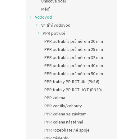
Uhlíková ocel
Měď
Vodovod
Vnitřní vodovod
PPR potrubí
PPR potrubí s průměrem 20 mm
PPR potrubí s průměrem 25 mm
PPR potrubí s průměrem 32 mm
PPR potrubí s průměrem 40 mm
PPR potrubí s průměrem 50 mm
PPR trubky PP-RCT UNI (PN16)
PPR trubky PP-RCT HOT (PN20)
PPR kolena
PPR ventily/kohouty
PPR kolena se závitem
PPR kolena nástěnná
PPR rozebíratelné spoje
PPR záslepky