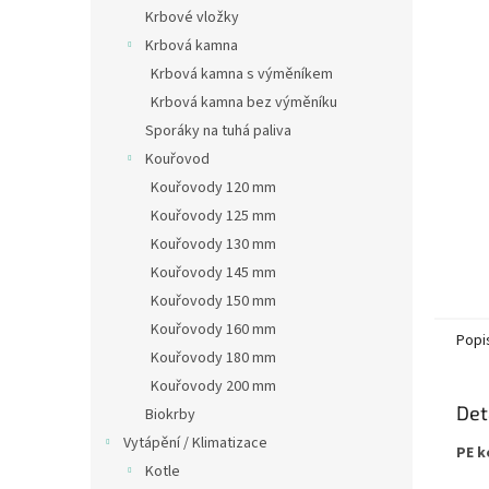
n
Krbové vložky
e
Krbová kamna
l
Krbová kamna s výměníkem
Krbová kamna bez výměníku
Sporáky na tuhá paliva
Kouřovod
Kouřovody 120 mm
Kouřovody 125 mm
Kouřovody 130 mm
Kouřovody 145 mm
Kouřovody 150 mm
Kouřovody 160 mm
Popi
Kouřovody 180 mm
Kouřovody 200 mm
Det
Biokrby
Vytápění / Klimatizace
PE k
Kotle