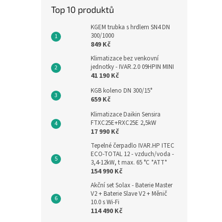
Top 10 produktů
KGEM trubka s hrdlem SN4 DN
300/1000
849 Kč
Klimatizace bez venkovní
jednotky - IVAR.2.0 09HPIN MINI
41 190 Kč
KGB koleno DN 300/15°
659 Kč
Klimatizace Daikin Sensira
FTXC25E+RXC25E 2,5kW
17 990 Kč
Tepelné čerpadlo IVAR.HP ITEC
ECO-TOTAL 12 - vzduch/voda -
3,4-12kW, t max. 65 °C *ATT*
154 990 Kč
Akční set Solax - Baterie Master
V2 + Baterie Slave V2 + Měnič
10.0 s Wi-Fi
114 490 Kč