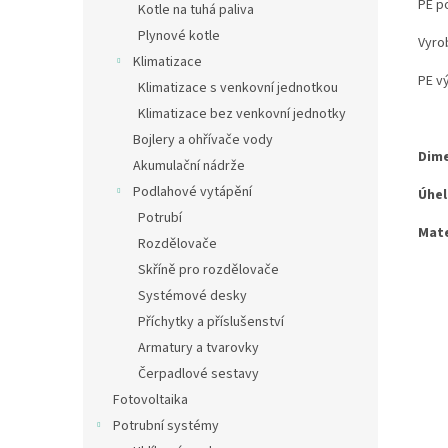
PE p
Kotle na tuhá paliva
Plynové kotle
Vyro
Klimatizace
PE vý
Klimatizace s venkovní jednotkou
Klimatizace bez venkovní jednotky
Bojlery a ohřívače vody
Dime
Akumulační nádrže
Podlahové vytápění
Úhel
Potrubí
Mate
Rozdělovače
Skříně pro rozdělovače
Systémové desky
Příchytky a příslušenství
Armatury a tvarovky
Čerpadlové sestavy
Fotovoltaika
Potrubní systémy