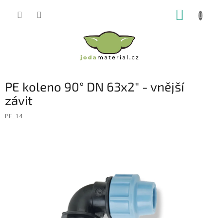
Přejít
NÁKUP
na
obsah
KOŠÍK
PE koleno 90° DN 63x2" - vnější
závit
PE_14