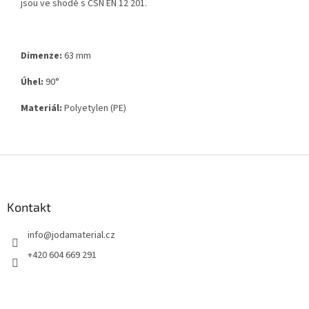
jsou ve shodě s ČSN EN 12 201.
Dimenze:
63 mm
Úhel:
90
°
Materiál:
Polyetylen
(PE)
Z
á
p
a
Kontakt
t
info
@
jodamaterial.cz
í
+420 604 669 291